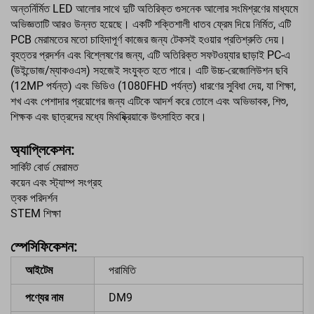
অন্তর্নির্মিত LED আলোর সাথে দুটি অতিরিক্ত গুসনেক আলোর সংমিশ্রণের মাধ্যমে
অভিজ্ঞতাটি আরও উন্নত হয়েছে। একটি শক্তিশালী ধাতব ফ্রেম দিয়ে নির্মিত, এটি
PCB মেরামতের মতো চাহিদাপূর্ণ কাজের জন্য টেকসই হওয়ার প্রতিশ্রুতি দেয়।
বৃহত্তর প্রদর্শন এবং বিশ্লেষণের জন্য, এটি অতিরিক্ত সফটওয়্যার ছাড়াই PC-এ
(উইন্ডোজ/ম্যাকওএস) সহজেই সংযুক্ত হতে পারে। এটি উচ্চ-রেজোলিউশন ছবি
(12MP পর্যন্ত) এবং ভিডিও (1080FHD পর্যন্ত) ধারণের সুবিধা দেয়, যা শিক্ষা,
শখ এবং পেশাদার প্রয়োগের জন্য এটিকে আদর্শ করে তোলে এবং অভিভাবক, শিশু,
শিক্ষক এবং ছাত্রদের মধ্যে মিথষ্ক্রিয়াকে উৎসাহিত করে।
অ্যাপ্লিকেশন:
সার্কিট বোর্ড মেরামত
কয়েন এবং স্ট্যাম্প সংগ্রহ
ত্বক পরিদর্শন
STEM শিক্ষা
স্পেসিফিকেশন:
আইটেম
পরামিতি
পণ্যের নাম
DM9