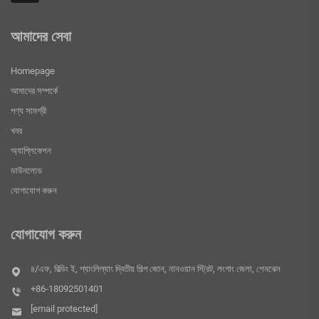
আমাদের সেবা
Homepage
আমাদের সম্পর্কে
পণ্য সামগ্রী
খবর
অ্যাপ্লিকেশন
ডাউনলোড
যোগাযোগ করুন
যোগাযোগ করুন
৪/এফ, বিল্ডিং ই, শ্যাংলিল্যাং দ্বিতীয় শিল্প জোন, নানওয়ান স্ট্রিট, লংগাং জেলা, শেনঝেন
+86-18092501401
[email protected]