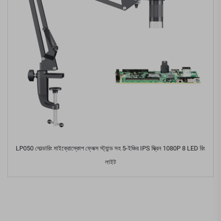
LP050 সোল্ডারিং মাইক্রোস্কোপ ফ্লেক্স স্ট্যান্ড সহ 5-ইঞ্চির IPS স্ক্রিন 1080P 8 LED রিং
লাইট