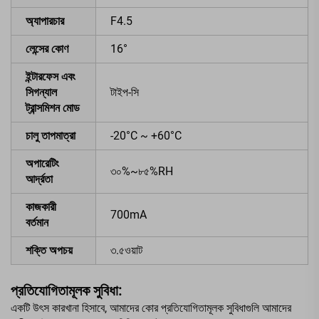
অ্যাপারচার
F4.5
লেন্সের কোণ
16°
ইন্টারফেস এবং
সিগন্যাল
টাইপ-সি
ট্রান্সমিশন মোড
চালু তাপমাত্রা
-20°C ~ +60°C
অপারেটিং
৩০%~৮৫%RH
আর্দ্রতা
কাজকারী
700mA
বর্তমান
শক্তি অপচয়
৩.৫ওয়াট
প্রতিযোগিতামূলক সুবিধা:
একটি উৎস কারখানা হিসাবে, আমাদের কোর প্রতিযোগিতামূলক সুবিধাগুলি আমাদের