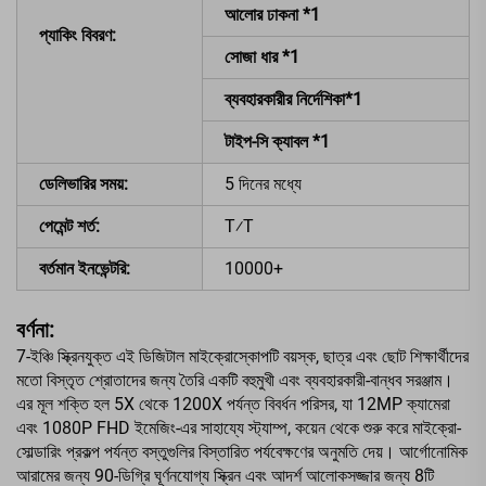
আলোর ঢাকনা *1
প্যাকিং বিবরণ:
সোজা ধার *1
ব্যবহারকারীর নির্দেশিকা*1
টাইপ-সি ক্যাবল *1
ডেলিভারির সময়:
5 দিনের মধ্যে
পেমেন্ট শর্ত:
T⁄T
বর্তমান ইনভেন্টরি:
10000+
বর্ণনা:
7-ইঞ্চি স্ক্রিনযুক্ত এই ডিজিটাল মাইক্রোস্কোপটি বয়স্ক, ছাত্র এবং ছোট শিক্ষার্থীদের
মতো বিস্তৃত শ্রোতাদের জন্য তৈরি একটি বহুমুখী এবং ব্যবহারকারী-বান্ধব সরঞ্জাম।
এর মূল শক্তি হল 5X থেকে 1200X পর্যন্ত বিবর্ধন পরিসর, যা 12MP ক্যামেরা
এবং 1080P FHD ইমেজিং-এর সাহায্যে স্ট্যাম্প, কয়েন থেকে শুরু করে মাইক্রো-
সোল্ডারিং প্রকল্প পর্যন্ত বস্তুগুলির বিস্তারিত পর্যবেক্ষণের অনুমতি দেয়। আর্গোনোমিক
আরামের জন্য 90-ডিগ্রি ঘূর্ণনযোগ্য স্ক্রিন এবং আদর্শ আলোকসজ্জার জন্য 8টি