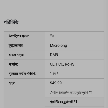
পরিচিতি
উৎপত্তির স্থান:
চীন
ব্র্যান্ডের নাম:
Microlong
মডেল নম্বর:
DM9
সংগঠন:
CE, FCC, RoHS
ন্যূনতম অর্ডার পরিমাণ:
1 পিসি
মূল্য:
$49.99
7-ইঞ্চি ডিজিটাল মাইক্রোস্কোপ *1
প্লাস্টিকের ব্র্যাকেট *1