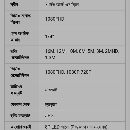
স্ক্রীন
7 ইঞ্চি আইপিএস স্ক্রিন
ভিডিও সর্বোচ্চ
1080FHD
পিক্সেল
লেন্স অপটিক
1/4”
আকার
ছবির
16M, 12M, 10M, 8M, 5M, 3M, 2MHD,
রেজোলিউশন
1.3M
ভিডিও
1080FHD, 1080P, 720P
রেজোলিউশন
তারিখের
এভিআই
ফরম্যাট
ফোকাস মোড
ম্যানুয়াল
ছবির ফরম্যাট
JPG
আলোকিতকারী
8টি LED আলো (উজ্জ্বলতা সমন্বয়যোগ্য)