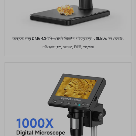
বয়স্কদের জন্য DM6 4.3-ইঞ্চি এলসিডি ডিজিটাল মাইক্রোস্কোপ, 8LEDs সহ সোল্ডারিং
মাইক্রোস্কোপ, মেরামত, পিসিবি, গাছপালা