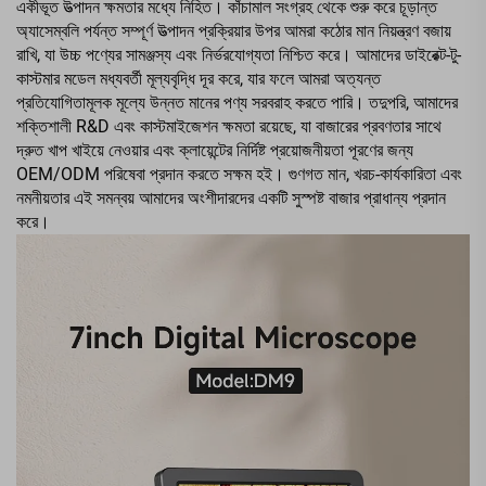
একীভূত উত্পাদন ক্ষমতার মধ্যে নিহিত। কাঁচামাল সংগ্রহ থেকে শুরু করে চূড়ান্ত
অ্যাসেম্বলি পর্যন্ত সম্পূর্ণ উত্পাদন প্রক্রিয়ার উপর আমরা কঠোর মান নিয়ন্ত্রণ বজায়
রাখি, যা উচ্চ পণ্যের সামঞ্জস্য এবং নির্ভরযোগ্যতা নিশ্চিত করে। আমাদের ডাইরেক্ট-টু-
কাস্টমার মডেল মধ্যবর্তী মূল্যবৃদ্ধি দূর করে, যার ফলে আমরা অত্যন্ত
প্রতিযোগিতামূলক মূল্যে উন্নত মানের পণ্য সরবরাহ করতে পারি। তদুপরি, আমাদের
শক্তিশালী R&D এবং কাস্টমাইজেশন ক্ষমতা রয়েছে, যা বাজারের প্রবণতার সাথে
দ্রুত খাপ খাইয়ে নেওয়ার এবং ক্লায়েন্টের নির্দিষ্ট প্রয়োজনীয়তা পূরণের জন্য
OEM/ODM পরিষেবা প্রদান করতে সক্ষম হই। গুণগত মান, খরচ-কার্যকারিতা এবং
নমনীয়তার এই সমন্বয় আমাদের অংশীদারদের একটি সুস্পষ্ট বাজার প্রাধান্য প্রদান
করে।