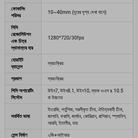
ফোকাসিং
10~40mm (দূরের দৃশ্য দেখা যাবে)
পরিসর
পিসি
রেজোলিউশন
1280*720/30fps
এবং চিত্র
স্থানান্তর হার
হোয়াইট
স্বয়ংক্রিয়
ব্যালেন্স
প্রকাশ
স্বয়ংক্রিয়
পিসি অপারেটিং
উইন7, উইন8.1, উইন10, ম্যাক ওএস x 10.5
সিস্টেম
বা উচ্চতর
ইংরেজি, পর্তুগিজ, সরলীকৃত চীনা, ঐতিহ্যবাহী চীনা,
সমর্থিত ভাষা
জাপানি, ফরাসি, জার্মান, কোরিয়ান, রাশিয়ান, স্প্যানিশ,
আরবি, ইতালীয়, ডাচ
লেন্স নির্মাণ
২জি+আইআর