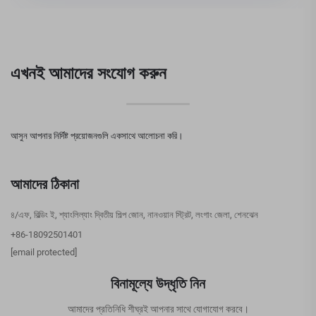
এখনই আমাদের সংযোগ করুন
আসুন আপনার নির্দিষ্ট প্রয়োজনগুলি একসাথে আলোচনা করি।
আমাদের ঠিকানা
৪/এফ, বিল্ডিং ই, শ্যাংলিল্যাং দ্বিতীয় শিল্প জোন, নানওয়ান স্ট্রিট, লংগাং জেলা, শেনঝেন
+86-18092501401
[email protected]
বিনামূল্যে উদ্ধৃতি নিন
আমাদের প্রতিনিধি শীঘ্রই আপনার সাথে যোগাযোগ করবে।