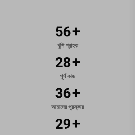
85
+
খুশি গ্রাহক
42
+
পূর্ণ কাজ
55
+
আমাদের পুরস্কার
45
+