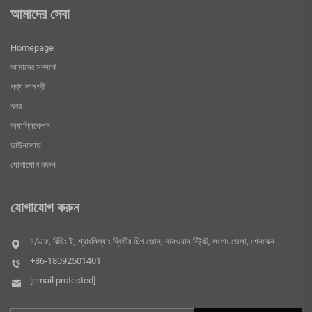
আমাদের সেবা
Homepage
আমাদের সম্পর্কে
পণ্য সামগ্রী
খবর
অ্যাপ্লিকেশন
ডাউনলোড
যোগাযোগ করুন
যোগাযোগ করুন
৪/এফ, বিল্ডিং ই, শ্যাংলিল্যাং দ্বিতীয় শিল্প জোন, নানওয়ান স্ট্রিট, লংগাং জেলা, শেনঝেন
+86-18092501401
[email protected]