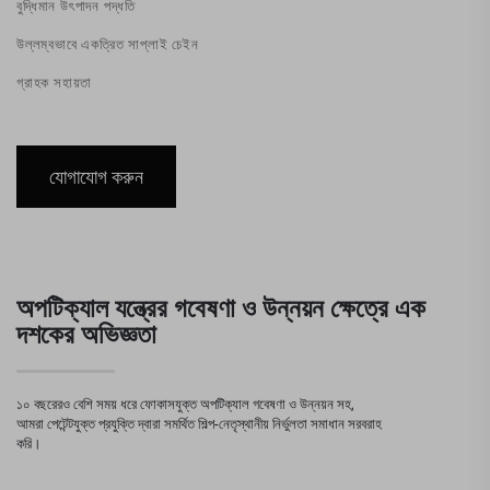
বুদ্ধিমান উৎপাদন পদ্ধতি
উল্লম্বভাবে একত্রিত সাপ্লাই চেইন
গ্রাহক সহায়তা
যোগাযোগ করুন
অপটিক্যাল যন্ত্রের গবেষণা ও উন্নয়ন ক্ষেত্রে এক
দশকের অভিজ্ঞতা
১০ বছরেরও বেশি সময় ধরে ফোকাসযুক্ত অপটিক্যাল গবেষণা ও উন্নয়ন সহ,
আমরা পেটেন্টযুক্ত প্রযুক্তি দ্বারা সমর্থিত শিল্প-নেতৃস্থানীয় নির্ভুলতা সমাধান সরবরাহ
করি।