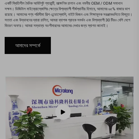
একটি স্থিতিশীল দৈনিক আউটপুট গ্যারান্টি, তাত্ক্ষণিক চালান এবং নমনীয় OEM / ODM সমাধান
সক্ষম। ডিজিটাল মাইক্রোস্কোপির ক্ষেত্রে বিশ্বব্যাপী শীর্ষস্থানীয় হিসাবে, আমাদের ৬৫% বাজার ভাগ
রয়েছে। আমাদের পণ্য পরিসীমা শিল্প এন্ডোস্কোপি, নাইট ভিজন এবং শিক্ষামূলক সরঞ্জামগুলিতে বিস্তৃত।
সততা এবং উদ্ভাবনের দ্বারা চালিত, আমরা ব্যাপক গ্রাহক সমর্থন এবং বিশ্বব্যাপী 30 টিরও বেশি দেশে
বিতরণ অফার। আমরা সম্ভাব্য অংশীদারদের আমাদের দেখার জন্য স্বাগত জানাই।
আমাদের সম্পর্কে