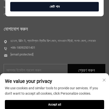
অ্যাপ্লিকেশন
কোট পান
ডাউনলোড
যোগাযোগ করুন
যোগাযোগ করুন
৪/এফ, বিল্ডিং ই, শ্যাংলিল্যাং দ্বিতীয় শিল্প জোন, নানওয়ান স্ট্রিট, লংগাং জেলা, শেনঝেন
+86-18092501401
[email protected]
প্রেরণ করুন
We value your privacy
We use cookies and similar tools to provide our services. If you
don't want to accept all cookies, click Personalize cookies.
Accept all
কপিরাইট © 2026 শেন্‌জ়েন মাইক্রোলং টেকনোলজি কোং, লিমিটেড। সর্বস্বত্ব সংরক্ষিত।