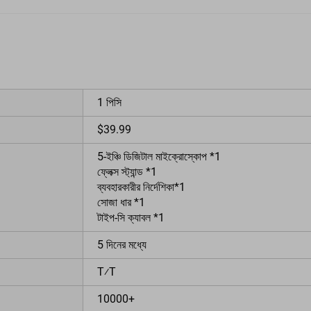
1 পিসি
$39.99
5-ইঞ্চি ডিজিটাল মাইক্রোস্কোপ *1
ফ্লেক্স স্ট্যান্ড *1
ব্যবহারকারীর নির্দেশিকা*1
সোজা ধার *1
টাইপ-সি ক্যাবল *1
5 দিনের মধ্যে
T⁄T
10000+