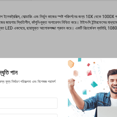
ট্রনিক্স, সোল্ডারিং এবং নির্ভুল কাজের স্পষ্ট পরিদর্শনের জন্য 10X থেকে 1000X পর্যন্ত পে
র জায়গায় স্থিতিশীল, কাঁপুনি-মুক্ত অপারেশন নিশ্চিত করে। টাইপ-সি ইন্টারফেসের মাধ্য
টি সমন্বিত LED একঘেয়ে, ছায়ামুক্ত আলোকসজ্জা প্রদান করে। একটি রিচার্জেবল ব্যাটা
ধৃতি পান
ব মূল্য নির্ধারণ পরিকল্পনা এবং বিশেষজ্ঞ পরামর্শ
পরামিতি
LP050
5.0 ইঞ্চি, IPS HD স্ক্রিন, স্ক্রিন রেজোলিউশন: 800*480