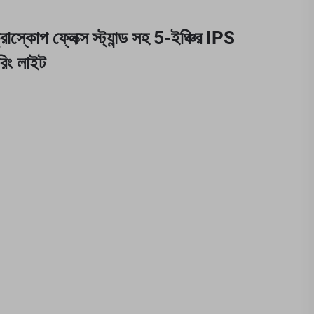
স্কোপ ফ্লেক্স স্ট্যান্ড সহ 5-ইঞ্চির IPS
িং লাইট