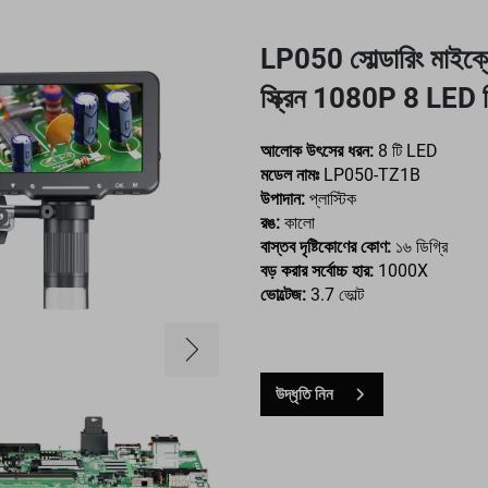
LP050 সোল্ডারিং মাইক্রো
স্ক্রিন 1080P 8 LED র
আলোক উৎসের ধরন:
8 টি LED
মডেল নামঃ
LP050-TZ1B
উপাদান:
প্লাস্টিক
রঙ:
কালো
বাস্তব দৃষ্টিকোণের কোণ:
১৬ ডিগ্রি
বড় করার সর্বোচ্চ হার:
1000X
ভোল্টেজ:
3.7 ভোল্ট
উদ্ধৃতি নিন