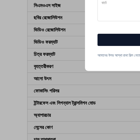
সিএমওএস সাইজ
ছবির রেজোলিউশন
ভিডিও রেজোলিউশন
ভিডিও ফরম্যাট
চিত্র ফরম্যাট
আমাদের উপর আস্থা রাখা শিল্প নেত
বৃহত্তরীকরণ
আলো উৎস
ফোকাসিং পরিসর
ইন্টারফেস এবং সিগন্যাল ট্রান্সমিশন মোড
অ্যাপারচার
লেন্সের কোণ
চালু তাপমাত্রা