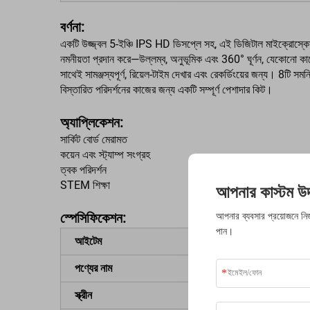
বর্ণনা:
একটি উজ্জ্বল 5-ইঞ্চি IPS HD ডিসপ্লে সহ, এই ডিজিটাল মাইক্রোস্কোপ ইলেক
নমনীয়তা প্রদান করে—উল্লম্ব, অনুভূমিক এবং 360° ঘূর্ণন, যেকোনো কাজে
সাথেই সামঞ্জস্যপূর্ণ, রিয়েল-টাইম দেখার এবং রেকর্ডিংয়ের জন্য। 8
বিস্তারিত পরিদর্শনের কাজের জন্য একটি সম্পূর্ণ পেশাদার কিট।
অ্যাপ্লিকেশন:
সার্কিট বোর্ড মেরামত
কয়েন এবং স্ট্যাম্প সংগ্রহ
ত্বক পরিদর্শন
STEM শিক্ষা
আপনার কাস্টম উদ্
স্পেসিফিকেশন:
আপনার ব্যবসার প্রয়োজনে নিজস্
পান।
আইটেম
পণ্যের নাম
স্ক্রীন