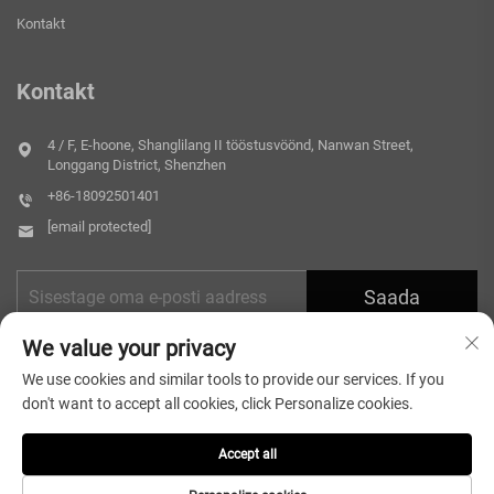
Kontakt
Kontakt
4 / F, E-hoone, Shanglilang II tööstusvöönd, Nanwan Street,
Longgang District, Shenzhen
+86-18092501401
[email protected]
Saada
We value your privacy
We use cookies and similar tools to provide our services. If you
don't want to accept all cookies, click Personalize cookies.
Accept all
Autoriõigus © 2026 Shenzhen Microlong Technology Co., Ltd. Kõik õigused
kaitstud.
Privaatsuspoliitika