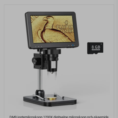
DM9 jootemikroskoop 1200X digitaalne mikroskoop pcb-skeemide