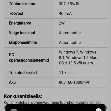
Töötamiskiirus
30%-85% Rh
Töövool
400mA
Energiatarve
2W
Valge tasakaal
Automaatne
Eksponeerimine
Automaatne
Windows 7, Windows
PC
8.1, Windows 10, Mac
operatsioonisüsteemid
OS x 10.5 või uuem
Toetatud keeled
11 keelt
Aku
803160-1800mAh
Konkurentsieelis:
Kui allikatehas, põhinevad meie tuumkonkurentsieelised
tugeval tootmisvõimekuses. Me kontrollime rangevalt kogu