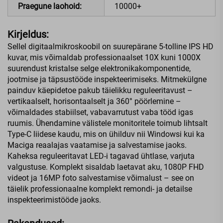
Praegune laohoid:
10000+
Kirjeldus:
Sellel digitaalmikroskoobil on suurepärane 5-tolline IPS HD
kuvar, mis võimaldab professionaalset 10X kuni 1000X
suurendust kristalse selge elektronikakomponentide,
jootmise ja täpsustööde inspekteerimiseks. Mitmekülgne
painduv käepidetoe pakub täielikku reguleeritavust –
vertikaalselt, horisontaalselt ja 360° pöörlemine –
võimaldades stabiilset, vabavarrutust vaba tööd igas
ruumis. Ühendamine välistele monitoritele toimub lihtsalt
Type-C liidese kaudu, mis on ühilduv nii Windowsi kui ka
Maciga reaalajas vaatamise ja salvestamise jaoks.
Kaheksa reguleeritavat LED-i tagavad ühtlase, varjuta
valgustuse. Komplekt sisaldab laetavat aku, 1080P FHD
videot ja 16MP foto salvestamise võimalust – see on
täielik professionaalne komplekt remondi- ja detailse
inspekteerimistööde jaoks.