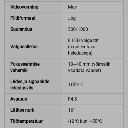
Videovorming
Mov
Pildiformaat
Jpg
Suurendus
500/1000
8 LED valgustit
Valgusallikas
(reguleeritava
heledusega)
Fokuseerimise
10~40 mm (võimalik
vahemik
vaadata vaadet)
Liides ja signaalide
TÜÜP-C
edastusviis
Avaruus
F4.5
Läätse nurk
16°
Töötemperatuur
-10°C kuni +55°C