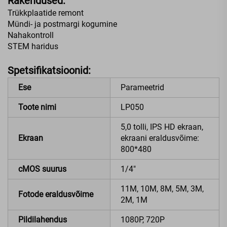
Rakendused:
Trükkplaatide remont
Mündi- ja postmargi kogumine
Nahakontroll
STEM haridus
Spetsifikatsioonid:
Ese
Parameetrid
Toote nimi
LP050
5,0 tolli, IPS HD ekraan,
Ekraan
ekraani eraldusvõime:
800*480
cMOS suurus
1/4"
11M, 10M, 8M, 5M, 3M,
Fotode eraldusvõime
2M, 1M
Pildilahendus
1080P, 720P