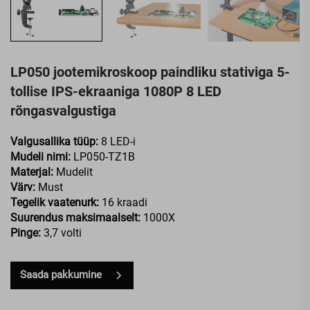
LP050 jootemikroskoop paindliku stativiga 5-
tollise IPS-ekraaniga 1080P 8 LED
rõngasvalgustiga
Valgusallika tüüp:
8 LED-i
Mudeli nimi:
LP050-TZ1B
Materjal:
Mudelit
Värv:
Must
Tegelik vaatenurk:
16 kraadi
Suurendus maksimaalselt:
1000X
Pinge:
3,7 volti
Saada pakkumine