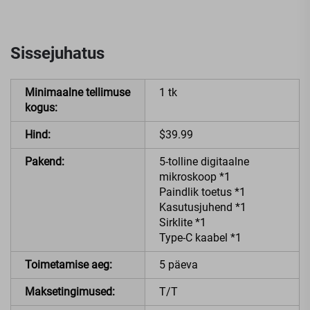
Sissejuhatus
Minimaalne tellimuse
1 tk
kogus:
Hind:
$39.99
Pakend:
5-tolline digitaalne
mikroskoop *1
Paindlik toetus *1
Kasutusjuhend *1
Sirklite *1
Type-C kaabel *1
Toimetamise aeg:
5 päeva
Maksetingimused:
T/T