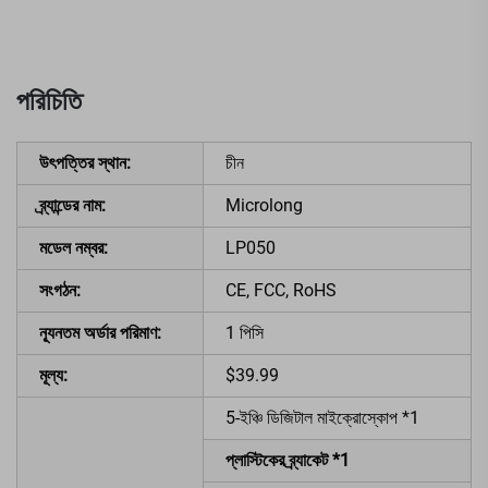
পরিচিতি
উৎপত্তির স্থান:
চীন
ব্র্যান্ডের নাম:
Microlong
মডেল নম্বর:
LP050
সংগঠন:
CE, FCC, RoHS
ন্যূনতম অর্ডার পরিমাণ:
1 পিসি
মূল্য:
$39.99
5-ইঞ্চি ডিজিটাল মাইক্রোস্কোপ *1
প্লাস্টিকের ব্র্যাকেট *1