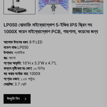
LP050 সোল্ডারিং মাইক্রোস্কোপ 5-ইঞ্চির IPS স্ক্রিন সহ
1000X কয়েন মাইক্রোস্কোপ PCB, গাছপালা, কয়েনের জন্য
আলোক উৎসের ধরন:
8 টি LED
মডেল নামঃ
LP050
উপাদান:
প্লাস্টিক
রঙ:
কালো
পণ্যের আকৃতি:
10"H x 5.3"W x 4.7"L
বাস্তব দৃষ্টিকোণের কোণ:
১৬ ডিগ্রি
বড় করার সর্বোচ্চ হার:
1000X
পণ্যের ওজন:
১.৫৪ পাউন্ড
ভোল্টেজ:
3.7 ভোল্ট
উদ্ধৃতি নিন