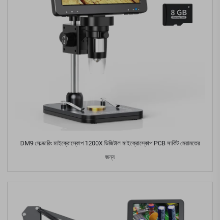
DM9 সোল্ডারিং মাইক্রোস্কোপ 1200X ডিজিটাল মাইক্রোস্কোপ PCB সার্কিট মেরামতের
জন্য