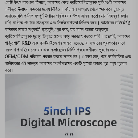
একটি উৎস কারখানা হিসাবে, আমাদের কোর প্রতিযোগিতামূলক সুবিধাগুলি আমাদের
একীভূত উত্পাদন ক্ষমতার মধ্যে নিহিত। কাঁচামাল সংগ্রহ থেকে শুরু করে চূড়ান্ত
অ্যাসেম্বলি পর্যন্ত সম্পূর্ণ উত্পাদন প্রক্রিয়ার উপর আমরা কঠোর মান নিয়ন্ত্রণ বজায়
রাখি, যা উচ্চ পণ্যের সামঞ্জস্য এবং নির্ভরযোগ্যতা নিশ্চিত করে। আমাদের ডাইরেক্ট-টু-
কাস্টমার মডেল মধ্যবর্তী মূল্যবৃদ্ধি দূর করে, যার ফলে আমরা অত্যন্ত
প্রতিযোগিতামূলক মূল্যে উন্নত মানের পণ্য সরবরাহ করতে পারি। তদুপরি, আমাদের
শক্তিশালী R&D এবং কাস্টমাইজেশন ক্ষমতা রয়েছে, যা বাজারের প্রবণতার সাথে
দ্রুত খাপ খাইয়ে নেওয়ার এবং ক্লায়েন্টের নির্দিষ্ট প্রয়োজনীয়তা পূরণের জন্য
OEM/ODM পরিষেবা প্রদান করতে সক্ষম হই। গুণগত মান, খরচ-কার্যকারিতা এবং
নমনীয়তার এই সমন্বয় আমাদের অংশীদারদের একটি সুস্পষ্ট বাজার প্রাধান্য প্রদান
করে।