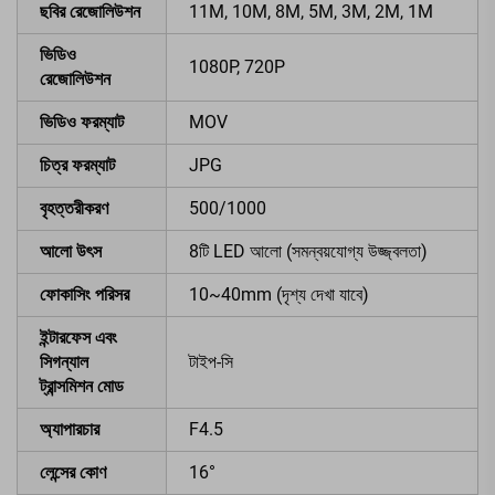
ছবির রেজোলিউশন
11M, 10M, 8M, 5M, 3M, 2M, 1M
ভিডিও
1080P, 720P
রেজোলিউশন
ভিডিও ফরম্যাট
MOV
চিত্র ফরম্যাট
JPG
বৃহত্তরীকরণ
500/1000
আলো উৎস
8টি LED আলো (সমন্বয়যোগ্য উজ্জ্বলতা)
ফোকাসিং পরিসর
10~40mm (দৃশ্য দেখা যাবে)
ইন্টারফেস এবং
সিগন্যাল
টাইপ-সি
ট্রান্সমিশন মোড
অ্যাপারচার
F4.5
লেন্সের কোণ
16°