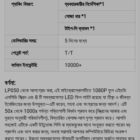
প্যাকিং বিবরণ:
ব্যবহারকারীর নির্দেশিকা*1
সোজা ধার *1
টাইপ-সি ক্যাবল *1
ডেলিভারির সময়:
5 দিনের মধ্যে
পেমেন্ট শর্ত:
T⁄T
বর্তমান ইনভেন্টরি:
10000+
বর্ণনা:
LP050 থেকে আপগ্রেড করা, এই মাইক্রোস্কোপটিতে 1080P ফুল এইচডি
এলসিডি স্ক্রিন এবং 8 টি সমন্বয়যোগ্য LED ফিল লাইট রয়েছে যা তীক্ষ্ণ ও জীবন্ত
ইমেজিংয়ের জন্য উপযুক্ত—এটি কয়েন, গহনা এবং সংগ্রহের জন্য আদর্শ। এটি
50x থেকে 1000x পর্যন্ত শক্তিশালী বিবর্ধন প্রদান করে (স্ক্রিনের আকার এবং
দূরত্ব অনুযায়ী পরিবর্তনশীল), বিস্তারিত ক্লোজ-আপ দৃশ্য প্রদান করে। আপনি
সহজেই এটিকে একটি উইন্ডোজ পিসি বা ম্যাকবুকের সাথে সংযুক্ত করতে পারেন বড়
প্রদর্শন এবং ভাগ করার জন্য, অথবা সরাসরি আপনার কম্পিউটারে মিডিয়া সংরক্ষণ
করতে পারেন। উচ্চতা সমন্বয়যোগ্য স্ট্যান্ডটি অপটিমাল ফোকাস অর্জনে সাহায্য করে,