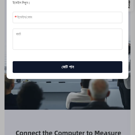
ইমেইল লিখুন।
কোট পান