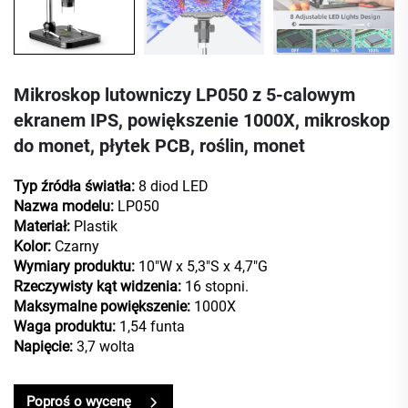
Mikroskop lutowniczy LP050 z 5-calowym
ekranem IPS, powiększenie 1000X, mikroskop
do monet, płytek PCB, roślin, monet
Typ źródła światła:
8 diod LED
Nazwa modelu:
LP050
Materiał:
Plastik
Kolor:
Czarny
Wymiary produktu:
10"W x 5,3"S x 4,7"G
Rzeczywisty kąt widzenia:
16 stopni.
Maksymalne powiększenie:
1000X
Waga produktu:
1,54 funta
Napięcie:
3,7 wolta
Poproś o wycenę