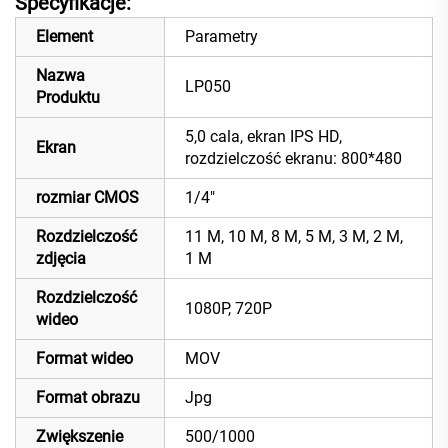
Specyfikacje:
Element
Parametry
Nazwa
LP050
Produktu
5,0 cala, ekran IPS HD,
Ekran
rozdzielczość ekranu: 800*480
rozmiar CMOS
1/4"
Rozdzielczość
11 M, 10 M, 8 M, 5 M, 3 M, 2 M,
zdjęcia
1 M
Rozdzielczość
1080P, 720P
wideo
Format wideo
MOV
Format obrazu
Jpg
Zwiększenie
500/1000