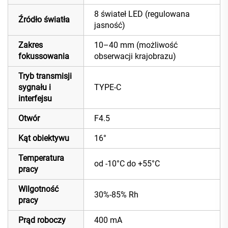
8 świateł LED (regulowana
Źródło światła
jasność)
Zakres
10–40 mm (możliwość
fokussowania
obserwacji krajobrazu)
Tryb transmisji
sygnału i
TYPE-C
interfejsu
Otwór
F4.5
Kąt obiektywu
16°
Temperatura
od -10°C do +55°C
pracy
Wilgotność
30%-85% Rh
pracy
Prąd roboczy
400 mA