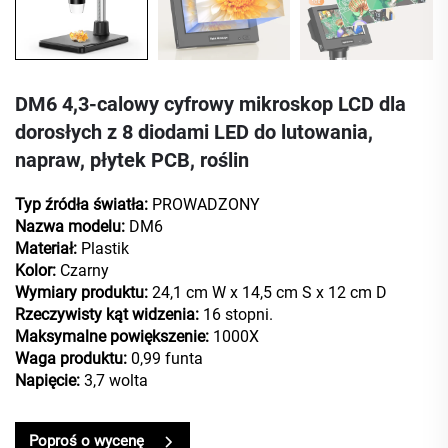
DM6 4,3-calowy cyfrowy mikroskop LCD dla
dorosłych z 8 diodami LED do lutowania,
napraw, płytek PCB, roślin
Typ źródła światła:
PROWADZONY
Nazwa modelu:
DM6
Materiał:
Plastik
Kolor:
Czarny
Wymiary produktu:
24,1 cm W x 14,5 cm S x 12 cm D
Rzeczywisty kąt widzenia:
16 stopni.
Maksymalne powiększenie:
1000X
Waga produktu:
0,99 funta
Napięcie:
3,7 wolta
Poproś o wycenę