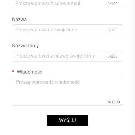
0/100
Nazwa
0/100
Nazwa firmy
0/200
Wiadomość
0/1000
WYŚLIJ