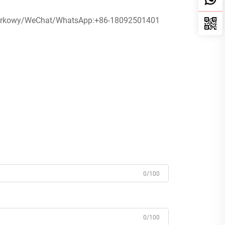
órkowy/WeChat/WhatsApp:
+86-18092501401
0/100
0/100