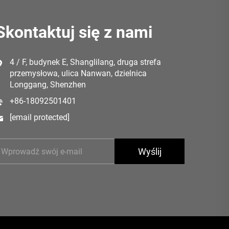
Skontaktuj się z nami
4 / F, budynek E, Shanglilang, druga strefa
przemysłowa, ulica Nanwan, dzielnica
Longgang, Shenzhen
+86-18092501401
[email protected]
Wyślij