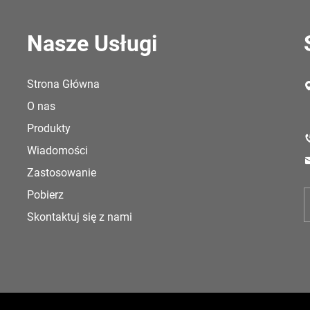
Nasze Usługi
Strona Główna
O nas
Produkty
Wiadomości
Zastosowanie
Pobierz
Skontaktuj się z nami