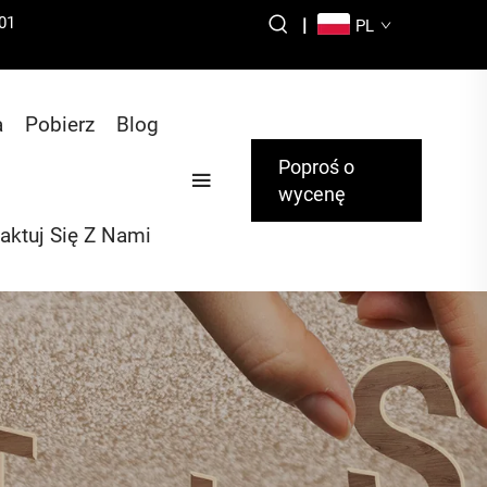
01
|
PL
a
Pobierz
Blog
Poproś o
wycenę
aktuj Się Z Nami