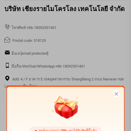
บริษัท เชียงรายไมโครโลง เทคโนโลยี จํากัด
โทรศัพท์:
+86-18092501401
Postal code: 518129
อีเมล:
[email protected]
มือถือ/WeChat/WhatsApp:
+86-18092501401
Add: 4 / F อาคาร E เขตอุตสาหกรรม Shanglilang 2 ถนน Nanwan เขต
Longgang เชียงใหม่
รับใบเสนอราคาฟรี
ตัวแทนของเราจะติดต่อกลับหาคุณในเร็วๆนี้
🔥 ลูกค้ามากกว่า
500+
คนได้รับสิทธิ์นี้แล้ว