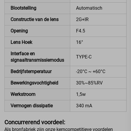
Blootstelling
Automatisch
Constructie van de lens
2G+IR
Opening
F4.5
Lens Hoek
16°
Interface en
TYPE-C
signaaltransmissiemodus
Bedrijfstemperatuur
-20°C ~ +60°C
Bewerkingsvochtigheid
30%~85%RV
Werkstroom
1,5w
Vermogen dissipatie
340 mA
Concurrerend voordeel:
Als bronfabriek zijn onze kerncompetitieve voordelen