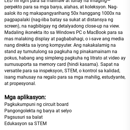
LED fill light para sa malinaw at tunay na imaging—
perpekto para sa mga barya, alahas, at koleksyon. Nag-
aalok ito ng makapangyarihang 50x hanggang 1000x na
pagpapalaki (nag-iiba batay sa sukat at distansya ng
screen), na nagbibigay ng detalyadong close-up na view.
Madaling ikonekta ito sa Windows PC o MacBook para sa
mas malaking display at pagbabahagi, o i-save ang media
nang direkta sa iyong kompyuter. Ang nakakalamig na
stand ay tumutulong sa pagkuha ng pinakamainam na
pokus, habang ang simpleng pagkuha ng litrato at video ay
sumusuporta sa memory card (hindi kasama). Sapat na
versatile para sa inspeksyon, STEM, o kontrol sa kalidad,
isang mahusay na regalo para sa mga mahilig, estudyante,
at propesyonal.
Mga aplikasyon:
Pagkukumpuni ng circuit board
Pangongolekta ng barya at selyo
Pagsusuri sa balat
Edukasyon sa STEM