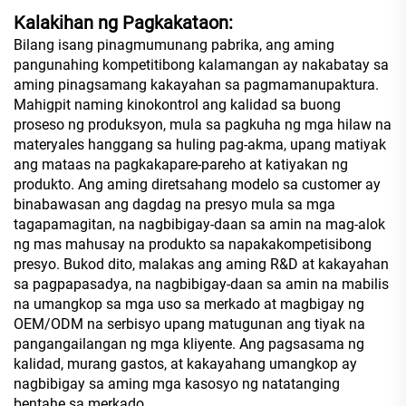
Kalakihan ng Pagkakataon:
Bilang isang pinagmumunang pabrika, ang aming
pangunahing kompetitibong kalamangan ay nakabatay sa
aming pinagsamang kakayahan sa pagmamanupaktura.
Mahigpit naming kinokontrol ang kalidad sa buong
proseso ng produksyon, mula sa pagkuha ng mga hilaw na
materyales hanggang sa huling pag-akma, upang matiyak
ang mataas na pagkakapare-pareho at katiyakan ng
produkto. Ang aming diretsahang modelo sa customer ay
binabawasan ang dagdag na presyo mula sa mga
tagapamagitan, na nagbibigay-daan sa amin na mag-alok
ng mas mahusay na produkto sa napakakompetisibong
presyo. Bukod dito, malakas ang aming R&D at kakayahan
sa pagpapasadya, na nagbibigay-daan sa amin na mabilis
na umangkop sa mga uso sa merkado at magbigay ng
OEM/ODM na serbisyo upang matugunan ang tiyak na
pangangailangan ng mga kliyente. Ang pagsasama ng
kalidad, murang gastos, at kakayahang umangkop ay
nagbibigay sa aming mga kasosyo ng natatanging
bentahe sa merkado.