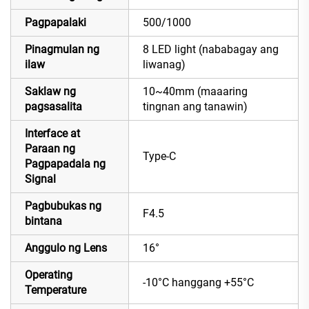
Pagpapalaki
500/1000
Pinagmulan ng
8 LED light (nababagay ang
ilaw
liwanag)
Saklaw ng
10~40mm (maaaring
pagsasalita
tingnan ang tanawin)
Interface at
Paraan ng
Type-C
Pagpapadala ng
Signal
Pagbubukas ng
F4.5
bintana
Anggulo ng Lens
16°
Operating
-10°C hanggang +55°C
Temperature