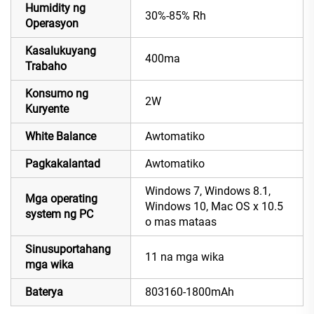
Humidity ng
30%-85% Rh
Operasyon
Kasalukuyang
400ma
Trabaho
Konsumo ng
2W
Kuryente
White Balance
Awtomatiko
Pagkakalantad
Awtomatiko
Windows 7, Windows 8.1,
Mga operating
Windows 10, Mac OS x 10.5
system ng PC
o mas mataas
Sinusuportahang
11 na mga wika
mga wika
Baterya
803160-1800mAh