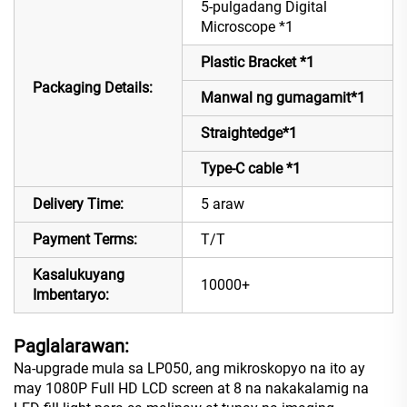
5-pulgadang Digital
Microscope *1
Plastic Bracket *1
Packaging Details:
Manwal ng gumagamit*1
Straightedge*1
Type-C cable *1
Delivery Time:
5 araw
Payment Terms:
T/T
Kasalukuyang
10000+
Imbentaryo:
Paglalarawan:
Na-upgrade mula sa LP050, ang mikroskopyo na ito ay
may 1080P Full HD LCD screen at 8 na nakakalamig na