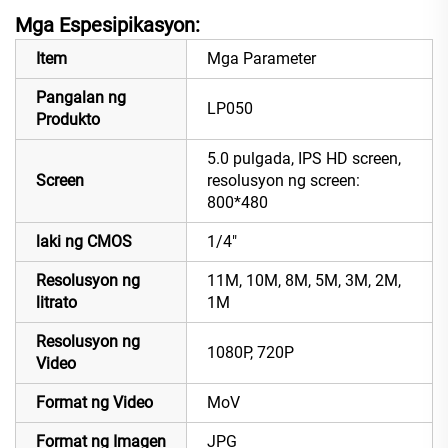
Mga Espesipikasyon:
Item
Mga Parameter
Pangalan ng
LP050
Produkto
5.0 pulgada, IPS HD screen,
Screen
resolusyon ng screen:
800*480
laki ng CMOS
1/4"
Resolusyon ng
11M, 10M, 8M, 5M, 3M, 2M,
litrato
1M
Resolusyon ng
1080P, 720P
Video
Format ng Video
MoV
Format ng Imagen
JPG