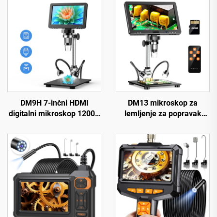
DM9H 7-inčni HDMI
DM13 mikroskop za
digitalni mikroskop 1200X
lemljenje za popravak
za kovanice s IPS
elektronike, kovanica,
zaslonom, 16 MP, lemilica
nakita, s 10 LED-ova
mikroskop