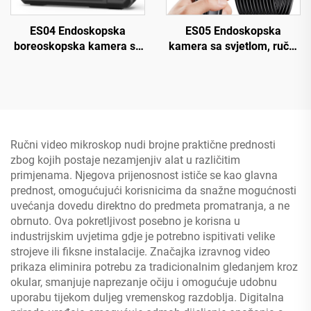
ES04 Endoskopska
ES05 Endoskopska
boreoskopska kamera sa
kamera sa svjetlom, ručni
svjetlom, 4,3" IPS 1920P
boroskop s 4,3" IPS
HD inspekcijska kamera,
zaslonom
7,9 mm IP67 vodootporna
Ručni video mikroskop nudi brojne praktične prednosti
zbog kojih postaje nezamjenjiv alat u različitim
primjenama. Njegova prijenosnost ističe se kao glavna
prednost, omogućujući korisnicima da snažne mogućnosti
uvećanja dovedu direktno do predmeta promatranja, a ne
obrnuto. Ova pokretljivost posebno je korisna u
industrijskim uvjetima gdje je potrebno ispitivati velike
strojeve ili fiksne instalacije. Značajka izravnog video
prikaza eliminira potrebu za tradicionalnim gledanjem kroz
okular, smanjuje naprezanje očiju i omogućuje udobnu
uporabu tijekom duljeg vremenskog razdoblja. Digitalna