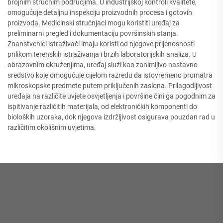
brojnim stručnim područjima. U industrijskoj kontroli kvalitete,
omogućuje detaljnu inspekciju proizvodnih procesa i gotovih
proizvoda. Medicinski stručnjaci mogu koristiti uređaj za
preliminarni pregled i dokumentaciju površinskih stanja.
Znanstvenici istraživači imaju koristi od njegove prijenosnosti
prilikom terenskih istraživanja i brzih laboratorijskih analiza. U
obrazovnim okruženjima, uređaj služi kao zanimljivo nastavno
sredstvo koje omogućuje cijelom razredu da istovremeno promatra
mikroskopske predmete putem priključenih zaslona. Prilagodljivost
uređaja na različite uvjete osvjetljenja i površine čini ga pogodnim za
ispitivanje različitih materijala, od elektroničkih komponenti do
bioloških uzoraka, dok njegova izdržljivost osigurava pouzdan rad u
različitim okolišnim uvjetima.