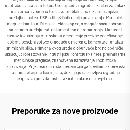
upotrebu uz stabilan fokus. Uređaj sadrži ugrađeni zaslon za prikaz
u stvarnom vremenu te se bez problema povezuje s vanjskim
uređajima putem USB-a ili bežičnih opcija povezivanja. Korisnici
mogu snimati statičke slike i videozapise, s mogućnošću pohrane
na samom uređaju radi dokumentiranja promatranja. Napredni
sustav fokusiranja mikroskopa omogućuje precizne podešavanje,
dok mu posebni softver omogućuje mjerenje, komentare i analizu
snimljenih slika. Primjena ovog uređaja obuhvaća brojne područja,
uključujući obrazovanje, industrijsku kontrolu kvalitete, preliminarne
medicinske preglede, znanstvena istraživanja i hobistička
istraživanja. Prijenosna priroda uređaja čini ga idealnim za terenski
rad i inspekcije na licu mjesta, dok njegova izdržljiva izgradnja
osigurava pouzdanost u različitim okolišnim uvjetima.
Preporuke za nove proizvode