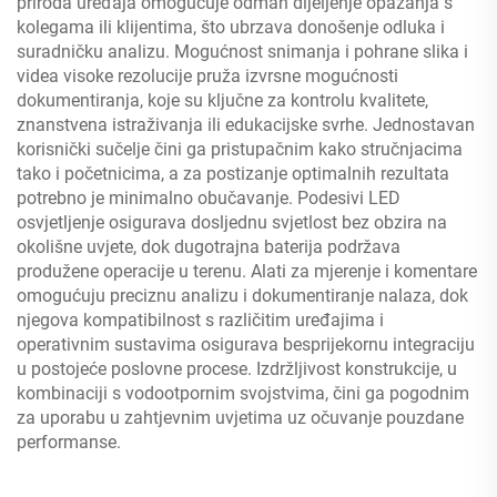
priroda uređaja omogućuje odmah dijeljenje opažanja s
kolegama ili klijentima, što ubrzava donošenje odluka i
suradničku analizu. Mogućnost snimanja i pohrane slika i
videa visoke rezolucije pruža izvrsne mogućnosti
dokumentiranja, koje su ključne za kontrolu kvalitete,
znanstvena istraživanja ili edukacijske svrhe. Jednostavan
korisnički sučelje čini ga pristupačnim kako stručnjacima
tako i početnicima, a za postizanje optimalnih rezultata
potrebno je minimalno obučavanje. Podesivi LED
osvjetljenje osigurava dosljednu svjetlost bez obzira na
okolišne uvjete, dok dugotrajna baterija podržava
produžene operacije u terenu. Alati za mjerenje i komentare
omogućuju preciznu analizu i dokumentiranje nalaza, dok
njegova kompatibilnost s različitim uređajima i
operativnim sustavima osigurava besprijekornu integraciju
u postojeće poslovne procese. Izdržljivost konstrukcije, u
kombinaciji s vodootpornim svojstvima, čini ga pogodnim
za uporabu u zahtjevnim uvjetima uz očuvanje pouzdane
performanse.