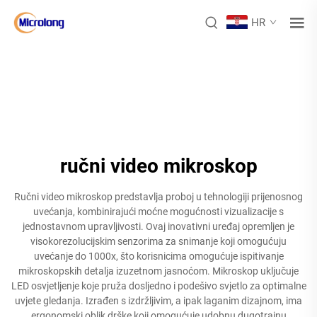
HR
ručni video mikroskop
Ručni video mikroskop predstavlja proboj u tehnologiji prijenosnog
uvećanja, kombinirajući moćne mogućnosti vizualizacije s
jednostavnom upravljivosti. Ovaj inovativni uređaj opremljen je
visokorezolucijskim senzorima za snimanje koji omogućuju
uvećanje do 1000x, što korisnicima omogućuje ispitivanje
mikroskopskih detalja izuzetnom jasnoćom. Mikroskop uključuje
LED osvjetljenje koje pruža dosljedno i podešivo svjetlo za optimalne
uvjete gledanja. Izrađen s izdržljivim, a ipak laganim dizajnom, ima
ergonomski oblik drške koji omogućuje udobnu dugotrajnu