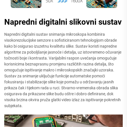
Napredni digitalni slikovni sustav
Napredni digitalni sustav snimanja mikroskopa kombinira
visokorezolucijske senzore s sofisticiranom tehnologijom obrade
kako bi osigurao izuzetnu kvalitetu slike. Sustav koristi napredne
algoritme za poboljšanje jasnoće i detalja, uz istovremeno očuvanje
točnosti boje i kontrasta. Varijabilni raspon uvećanja omogućuje
korisnicima beznaprasnu promjenu različitih razina detalja, što
omogućuje ispitivanje makro i mikroskopskih značajki uzoraka.
Sustav za snimanje uključuje funkcije automatske pomoći
fokusiranju i stabilizacije slike koje pomažu u održavanju jasnih
prikaza čak i tijekom rada u ruci. Stvarno-vremenska obrada slika
osigurava da prikazane slike budu oštre i dobro definirane, dok
visoka brzina okvira pruža glatki video izlaz za ispitivanje pokretnih
subjekata.