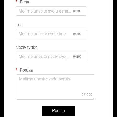
E-mail
0/100
Ime
0/100
Naziv tvrtke
0/200
Poruka
0/1000
Pošalji