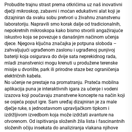
Probudite trajnu strast prema otkrićima uz naš inovativni
dječji mikroskop, zabavni i moćan edukativni alat koji je
dizajniran da svaku sobu pretvori u živahnu znanstvenu
laboratoriju. Napravili smo korak dalje od tradicionalnih,
nepokretnih mikroskopa kako bismo stvorili angažirajuće
iskustvo koja se povezuje s današnjim načinom učenja
djece. Njegova ključna značajka je potpuna sloboda –
zahvaljujući ugrađenom zaslonu i ugrađenoj punjivoj
bateriji koja osigurava do dvije sata neprekidnog rada,
mladi znanstvenici mogu krenuti u produžene terenske
misije u dvorište, park ili prirodne staze bez ograničenja
električnih kabela.
No učenje ne prestaje na promatranju. Prateća mobilna
aplikacija puna je interaktivnih igara za učenje i vodeni
izazova koji poučavaju znanstvene koncepte na način koji
se osjeća poput igre. Sam uređaj dizajniran je za male
dječje ruke, s jednostavnom upravljačkom tipkom i
izdržljivom izvedbom koja može izdržati avanture na
otvorenom. Od ispitivanja složenih žila lista i fascinantnih
složenih očiju insekata do analiziranja vlakana njihove