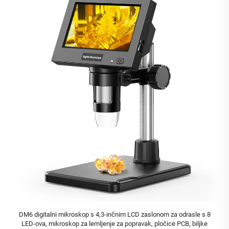
DM6 digitalni mikroskop s 4,3-inčnim LCD zaslonom za odrasle s 8
LED-ova, mikroskop za lemljenje za popravak, pločice PCB, biljke