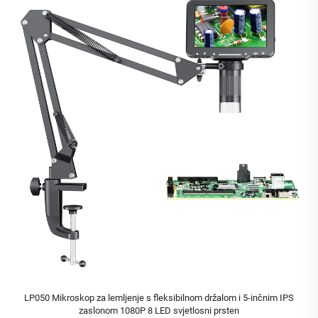
LP050 Mikroskop za lemljenje s fleksibilnom držalom i 5-inčnim IPS
zaslonom 1080P 8 LED svjetlosni prsten