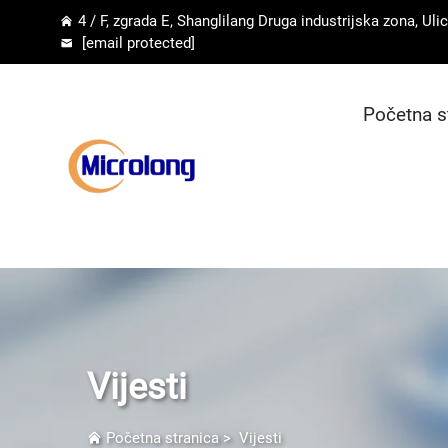
4 / F, zgrada E, Shanglilang Druga industrijska zona, U
[email protected]
Početna s
Vijesti
Početna stranica
>
Vijesti