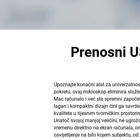
Prenosni U
Upoznajte konačni alat za univerzalnost
pokretu, ovaj mikroskop eliminira slože
Mac računalo i već ste spremni započeti
lagan i kompaktni dizajn čini ga savrše
kvalitete u tijesnim tvorničkim prosto
Unatoč svojoj manjoj veličini, ne ugro
vremenu direktno na ekran računala, omo
osvijetljenje na bilo kojem subjektu, o