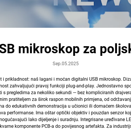
SB mikroskop za poljs
Sep.05.2025
 i prikladnost: naš lagani i moćan digitalni USB mikroskop. Diz
nost zahvaljujući pravoj funkciji plug-and-play. Jednostavno sp
 s pregledima za nekoliko sekundi — bez kompliciranih drajvera il
nim pratiteljem za širok raspon mobilnih primjena, od održavanja
rima do edukativnih demonstracija u učionici ili domaćem školova
žava performanse. Ima oštar optički objektiv i pouzdan senzor k
gućavajući lako dijeljenje i suradnju. Integrisane uređivane LE
d kvarne komponente PCB-a do povijesnog artefakta. Za industrijs