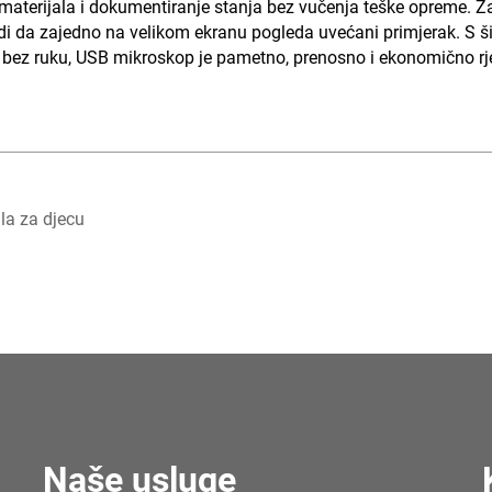
aterijala i dokumentiranje stanja bez vučenja teške opreme. Za uč
di da zajedno na velikom ekranu pogleda uvećani primjerak. S š
 bez ruku, USB mikroskop je pametno, prenosno i ekonomično rje
la za djecu
Naše usluge