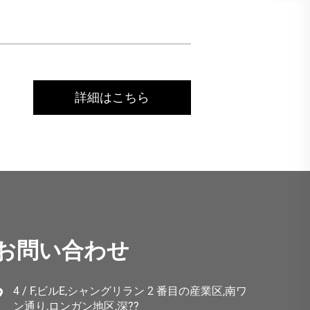
詳細はこちら
お問い合わせ
4 / F,ビルE,シャングリラン 2 番目の産業区,南ワ
ン通り,ロンガン地区,深??