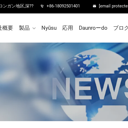
,ロンガン地区,深??
+86-18092501401
[email protecte
社概要
製品
Nyūsu
応用
Daunroーdo
ブロ