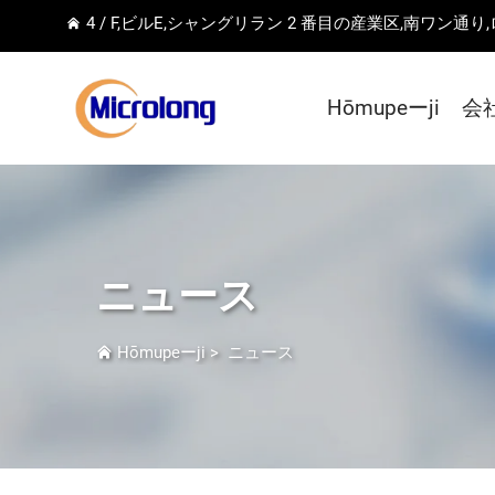
4 / F,ビルE,シャングリラン 2 番目の産業区,南ワン通り
Hōmupeーji
会
ニュース
Hōmupeーji
>
ニュース