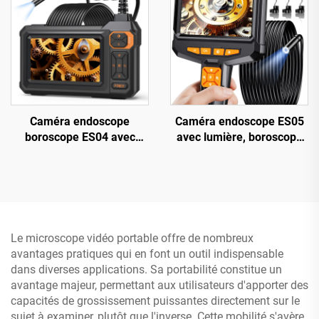
soudure
Caméra endoscope
Caméra endoscope ES05
boroscope ES04 avec
avec lumière, boroscope
lumière, caméra
portable avec écran IPS de
d'inspection HD 1920P 4,3
4,3 pouces
pouces IPS, étanche IP67
7,9 mm
Le microscope vidéo portable offre de nombreux
avantages pratiques qui en font un outil indispensable
dans diverses applications. Sa portabilité constitue un
avantage majeur, permettant aux utilisateurs d'apporter des
capacités de grossissement puissantes directement sur le
sujet à examiner, plutôt que l'inverse. Cette mobilité s'avère