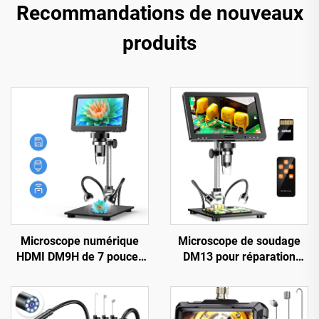
Recommandations de nouveaux
produits
Microscope numérique
Microscope de soudage
HDMI DM9H de 7 pouces
DM13 pour réparation
1200X avec écran IPS,
électronique, pièces de
microscope pour pièces de
monnaie, bijoux avec 10
monnaie 16 MP pour
LED