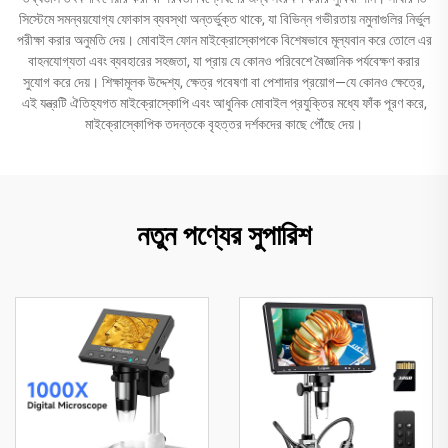
সিস্টেমে সমন্বয়যোগ্য ফোকাস ব্যবস্থা অন্তর্ভুক্ত থাকে, যা বিভিন্ন গভীরতায় নমুনাগুলির নির্ভুল
পরীক্ষা করার অনুমতি দেয়। মোবাইল ফোন মাইক্রোস্কোপকে বিশেষভাবে মূল্যবান করে তোলে এর
বাহনযোগ্যতা এবং ব্যবহারের সহজতা, যা প্রায় যে কোনও পরিবেশে বৈজ্ঞানিক পর্যবেক্ষণ করার
সুযোগ করে দেয়। শিক্ষামূলক উদ্দেশ্য, ক্ষেত্র গবেষণা বা পেশাদার প্রয়োগ—যে কোনও ক্ষেত্রে,
এই যন্ত্রটি ঐতিহ্যগত মাইক্রোস্কোপি এবং আধুনিক মোবাইল প্রযুক্তির মধ্যে ফাঁক পূরণ করে,
মাইক্রোস্কোপিক তদন্তকে বৃহত্তর দর্শকদের কাছে পৌঁছে দেয়।
নতুন পণ্যের সুপারিশ