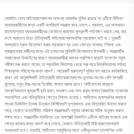
মোবাইল ফোন মাইক্রোস্কোপের অসংখ্য আকর্ষক সুবিধা রয়েছে যা এটিকে বিভিন্ন
ব্যবহারকারীদের জন্য একটি অপরিহার্য সরঞ্জাম করে তোলে। প্রথমত, এর অসাধারণ
বাহনযোগ্যতা ব্যবহারকারীদের যেকোনো জায়গায় ক্ষুদ্রদর্শী পর্যবেক্ষণ করতে দেয়, যার
ফলে আয়তনে বড়ো ঐতিহ্যবাহী মাইক্রোস্কোপগুলির প্রয়োজন ঘটে না। দূরবর্তী
অবস্থানে দ্রুত বিশ্লেষণ করার প্রয়োজন হয় এমন ক্ষেত্রে গবেষক, শিক্ষক এবং
স্বাস্থ্যসেবার কর্মীদের জন্য এই চলাচলের সুবিধাটি বিশেষভাবে উপকারী। সরঞ্জামটির
সহজবোধ্য ডিজাইনের কারণে ব্যবহারকারীরা ব্যাপক প্রশিক্ষণ ছাড়াই তৎক্ষণাৎ নমুনা
পরীক্ষা শুরু করতে পারেন, যা প্রাথমিক বিদ্যালয় থেকে শুরু করে বিশ্ববিদ্যালয় পর্যন্ত
শিক্ষামূলক পরিবেশের জন্য আদর্শ। আরেকটি গুরুত্বপূর্ণ সুবিধা হল খরচের কার্যকারিতা,
কারণ এই আনুষাঙ্গিকটি ঐতিহ্যবাহী মাইক্রোস্কোপের তুলনায় অনেক বেশি সাশ্রয়ী
মূল্যের, তবুও উচ্চ-মানের ইমেজিং ক্ষমতা বজায় রাখে। স্মার্টফোনের মাধ্যমে
তাৎক্ষণিকভাবে ক্ষুদ্রদর্শী ছবি ধারণ, সংরক্ষণ এবং ভাগ করার ক্ষমতা বৈজ্ঞানিক গবেষণায়
সহযোগিতা এবং নথিভুক্তির ক্ষেত্রে বিপ্লব এনেছে। স্মার্টফোন অ্যাপগুলির মাধ্যমে
পাওয়া ডিজিটাল ইমেজ উন্নয়ন বৈশিষ্ট্যগুলি দৃশ্যমানতা এবং বিস্তারিত উন্নত করতে
পারে, যেখানে অন্তর্নির্মিত পরিমাপ সরঞ্জামগুলি নমুনার আকারের সঠিক অনুমান করতে
সক্ষম করে। সরঞ্জামটির স্থায়িত্ব এবং কমপ্যাক্ট ডিজাইন এটিকে বাইরের গবেষণা এবং
ক্ষেত্র কাজের জন্য আদর্শ করে তোলে, যেখানে ঐতিহ্যবাহী মাইক্রোস্কোপগুলি
অব্যবহার্য হবে। তদুপরি, স্মার্টফোন প্রযুক্তির সাথে একীভূতকরণ তাৎক্ষণিক ডেটা