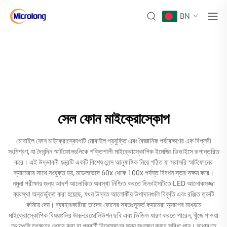
BN
সেল ফোন মাইক্রোস্কোপ
মোবাইল ফোন মাইক্রোস্কোপটি মোবাইল প্রযুক্তি এবং বৈজ্ঞানিক পর্যবেক্ষণের এক বিপ্লবী
সংমিশ্রণ, যা দৈনন্দিন স্মার্টফোনগুলিকে শক্তিশালী মাইক্রোস্কোপিক ইমেজিং ডিভাইসে রূপান্তরিত
করে। এই উদ্ভাবনী যন্ত্রটি একটি বিশেষ লেন্স আনুষাঙ্গিক নিয়ে গঠিত যা সরাসরি স্মার্টফোনের
ক্যামেরার সাথে সংযুক্ত হয়, মডেলভেদে 60x থেকে 100x পর্যন্ত বিবর্ধন স্তর সক্ষম করে।
নমুনা পরীক্ষার জন্য আদর্শ আলোকিত অবস্থা নিশ্চিত করতে ডিভাইসটিতে LED আলোকসজ্জা
ব্যবস্থা অন্তর্ভুক্ত করা হয়েছে, যখন উন্নত আলোকীয় উপাদানগুলি বিকৃতি এবং রঞ্জিত ত্রুটি
কমিয়ে দেয়। ব্যবহারকারীরা তাদের ফোনের স্বতঃস্ফূর্ত ক্যামেরা অ্যাপের মাধ্যমে
মাইক্রোস্কোপিক বিষয়গুলির উচ্চ-রেজোলিউশন ছবি এবং ভিডিও ধারণ করতে পারেন, খুঁজে পাওয়া
তথ্যগুলি তৎক্ষণাৎ শেয়ার করা বা পরবর্তী বিশ্লেষণের জন্য সংরক্ষণ করার সুবিধা পান। সাধারণত