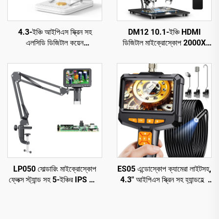
4.3-ইঞ্চি আইপিএস স্ক্রিন সহ
DM12 10.1-ইঞ্চি HDMI
এলসিডি ডিজিটাল কয়েন
ডিজিটাল মাইক্রোস্কোপ 2000X
মাইক্রোস্কোপ, 8 টি এলইডি সহ
কয়েন মাইক্রোস্কোপ 10 টি LED সহ
কয়েন ম্যাগনিফায়ার
LP050 সোল্ডারিং মাইক্রোস্কোপ
ES05 এন্ডোস্কোপ ক্যামেরা লাইটসহ,
ফ্লেক্স স্ট্যান্ড সহ 5-ইঞ্চির IPS স্ক্রিন
4.3" আইপিএস স্ক্রিন সহ হ্যান্ডহেল্ড
1080P 8 LED রিং লাইট
বোরস্কোপ