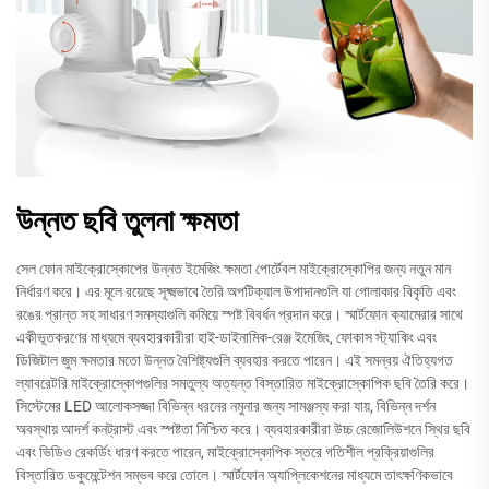
উন্নত ছবি তুলনা ক্ষমতা
সেল ফোন মাইক্রোস্কোপের উন্নত ইমেজিং ক্ষমতা পোর্টেবল মাইক্রোস্কোপির জন্য নতুন মান
নির্ধারণ করে। এর মূলে রয়েছে সূক্ষ্মভাবে তৈরি অপটিক্যাল উপাদানগুলি যা গোলাকার বিকৃতি এবং
রঙের প্রান্ত সহ সাধারণ সমস্যাগুলি কমিয়ে স্পষ্ট বিবর্ধন প্রদান করে। স্মার্টফোন ক্যামেরার সাথে
একীভূতকরণের মাধ্যমে ব্যবহারকারীরা হাই-ডাইনামিক-রেঞ্জ ইমেজিং, ফোকাস স্ট্যাকিং এবং
ডিজিটাল জুম ক্ষমতার মতো উন্নত বৈশিষ্ট্যগুলি ব্যবহার করতে পারেন। এই সমন্বয় ঐতিহ্যগত
ল্যাবরেটরি মাইক্রোস্কোপগুলির সমতুল্য অত্যন্ত বিস্তারিত মাইক্রোস্কোপিক ছবি তৈরি করে।
সিস্টেমের LED আলোকসজ্জা বিভিন্ন ধরনের নমুনার জন্য সামঞ্জস্য করা যায়, বিভিন্ন দর্শন
অবস্থায় আদর্শ কনট্রাস্ট এবং স্পষ্টতা নিশ্চিত করে। ব্যবহারকারীরা উচ্চ রেজোলিউশনে স্থির ছবি
এবং ভিডিও রেকর্ডিং ধারণ করতে পারেন, মাইক্রোস্কোপিক স্তরে গতিশীল প্রক্রিয়াগুলির
বিস্তারিত ডকুমেন্টেশন সম্ভব করে তোলে। স্মার্টফোন অ্যাপ্লিকেশনের মাধ্যমে তাৎক্ষণিকভাবে