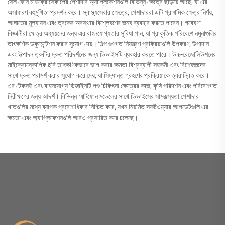
সেল ফোন মাইক্রোস্কোপের পেশাদার অ্যাপ্লিকেশনগুলি বিভিন্ন ক্ষেত্রে ছড়িয়ে আছে, যা এর
অসাধারণ বহুমুখিতা প্রদর্শন করে। স্বাস্থ্যসেবার ক্ষেত্রে, পেশাদাররা এটি প্রাথমিক ক্ষেত্র নির্ণয়,
আঘাতের মূল্যায়ন এবং ত্বকের অবস্থার বিশ্লেষণের জন্য ব্যবহার করতে পারেন। গবেষণা
বিজ্ঞানীরা ক্ষেত্র অধ্যয়নের জন্য এর বাহনযোগ্যতার সুবিধা পান, যা প্রাকৃতিক পরিবেশে নমুনাগুলির
তাৎক্ষণিক ডকুমেন্টেশন করার সুযোগ দেয়। শিল্প গুণগত নিয়ন্ত্রণ প্রক্রিয়াগুলি উপকরণ, উপাদান
এবং উত্পাদন ত্রুটির দ্রুত পরিদর্শনের জন্য ডিভাইসটি ব্যবহার করতে পারে। উচ্চ-রেজোলিউশনের
মাইক্রোস্কোপিক ছবি তাৎক্ষণিকভাবে ভাগ করার ক্ষমতা বিশ্বব্যাপী সহকর্মী এবং বিশেষজ্ঞদের
সাথে দ্রুত পরামর্শ করার সুযোগ করে দেয়, যা সিদ্ধান্ত গ্রহণের প্রক্রিয়াকে ত্বরান্বিত করে।
এর টেকসই এবং বাহনযোগ্য ডিজাইনটি পশু চিকিৎসা ক্ষেত্রের কাজ, কৃষি পরিদর্শন এবং পরিবেশগত
নিরীক্ষণের জন্য আদর্শ। বিভিন্ন স্মার্টফোন মডেলের সাথে ডিভাইসের সামঞ্জস্যতা পেশাদার
খাতগুলির মধ্যে ব্যাপক প্রবেশাধিকার নিশ্চিত করে, যখন নিয়মিত সফটওয়্যার আপডেটগুলি এর
ক্ষমতা এবং অ্যাপ্লিকেশনগুলি আরও প্রসারিত করে চলেছে।