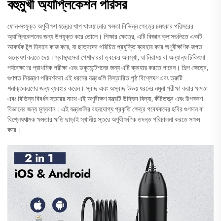
বহুমুখী অ্যাপ্লিকেশন পরিসর
ফোন-সংযুক্ত অণুবীক্ষণ যন্ত্রের খাপ খাওয়ানোর ক্ষমতা বিভিন্ন ক্ষেত্রে চমৎকার পরিসরের
অ্যাপ্লিকেশনের জন্য উপযুক্ত করে তোলে। শিক্ষার ক্ষেত্রে, এটি বিজ্ঞান ক্লাসগুলিতে একটি
আকর্ষক টুল হিসাবে কাজ করে, যা ছাত্রদের পরিচিত প্রযুক্তি ব্যবহার করে অণুবীক্ষণিক জগত
অন্বেষণ করতে দেয়। স্বাস্থ্যসেবা পেশাদাররা ত্বকের অবস্থা, ঘা নিরাময় বা অন্যান্য চিকিৎসা
পর্যবেক্ষণের প্রাথমিক পরীক্ষা এবং ডকুমেন্টেশনের জন্য এটি ব্যবহার করতে পারেন। শিল্প ক্ষেত্রে,
গুণগত নিয়ন্ত্রণ পরিদর্শকরা এই ধরনের যন্ত্রগুলি বিস্তারিত পৃষ্ঠ বিশ্লেষণ এবং ত্রুটি
শনাক্তকরণের জন্য ব্যবহার করেন। স্বচ্ছ এবং অস্বচ্ছ উভয় ধরনের নমুনা পরীক্ষা করার ক্ষমতা
এবং বিভিন্ন বিবর্ধন স্তরের সাথে এই অণুবীক্ষণ যন্ত্রটি উদ্ভিদ বিদ্যা, কীটতত্ত্ব এবং উপকরণ
বিজ্ঞানের জন্য মূল্যবান। এই যন্ত্রগুলির বহনযোগ্য প্রকৃতি ক্ষেত্র গবেষকদের ছবির গুণমান বা
বিশ্লেষণাত্মক ক্ষমতার ক্ষতি ছাড়াই স্থানীয় স্তরে অণুবীক্ষণিক তদন্ত পরিচালনা করতে সক্ষম
করে।