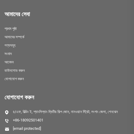
আমাদের সেবা
প্রথম পৃষ্ঠা
আমাদের সম্পর্কে
পণ্যসমূহ
সংবাদ
আবেদন
ডাউনলোড করুন
যোগাযোগ করুন
যোগাযোগ করুন
৪/এফ, বিল্ডিং ই, শ্যাংলিল্যাং দ্বিতীয় শিল্প জোন, নানওয়ান স্ট্রিট, লংগাং জেলা, শেনঝেন
+86-18092501401
[email protected]