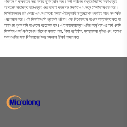
পরিবহন বা ব্যবহারের সময় ক্ষতির ঝুঁকি হ্রাস করে। সঙ্গী অ্যাপের মাধ্যমে নিয়মিত সফটওয়্যার
আপডেট অতিরিক্ত হার্ডওয়্যার খরচ ছাড়াই ক্রমাগত উন্নতি এবং নতুন বৈশিষ্ট্য নিশ্চিত করে।
ডিজিটালভাবে ছবি শেয়ার এবং সংরক্ষণের ক্ষমতা ঐতিহ্যবাহী ডকুমেন্টেশন পদ্ধতির সাথে সম্পর্কিত
খরচ হ্রাস করে। এই ডিভাইসগুলি প্রায়শই পরিমাপ এবং বিশ্লেষণের সরঞ্জাম অন্তর্ভুক্ত করে যা
অন্যথায় পৃথক দামি সরঞ্জামের প্রয়োজন হত। এই মাইক্রোস্কোপগুলির বহুমুখিতা এর অর্থ একটি
ডিভাইস একাধিক উদ্দেশ্য পরিবেশন করতে পারে, শিক্ষা প্রতিষ্ঠান, স্বাস্থ্যসেবা সুবিধা এবং গবেষণা
সংস্থাগুলির জন্য বিনিয়োগের উপর চমৎকার রিটার্ন প্রদান করে।