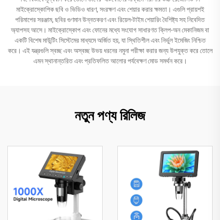
মাইক্রোস্কোপিক ছবি ও ভিডিও ধারণ, সংরক্ষণ এবং শেয়ার করার ক্ষমতা। এগুলি প্রায়শই
পরিমাপের সরঞ্জাম, ছবির গুণমান উন্নতকরণ এবং রিয়েল-টাইম শেয়ারিং বৈশিষ্ট্য সহ নিবেদিত
অ্যাপসহ আসে। মাইক্রোস্কোপ এবং ফোনের মধ্যে সংযোগ সাধারণত ক্লিপ-অন মেকানিজম বা
একটি বিশেষ মাউন্টিং সিস্টেমের মাধ্যমে অর্জিত হয়, যা স্থিতিশীল এবং নির্ভুল ইমেজিং নিশ্চিত
করে। এই যন্ত্রগুলি স্বচ্ছ এবং অস্বচ্ছ উভয় ধরনের নমুনা পরীক্ষা করার জন্য উপযুক্ত করে তোলে
এমন স্থানান্তরিত এবং প্রতিফলিত আলোর পর্যবেক্ষণ মোড সমর্থন করে।
নতুন পণ্য রিলিজ