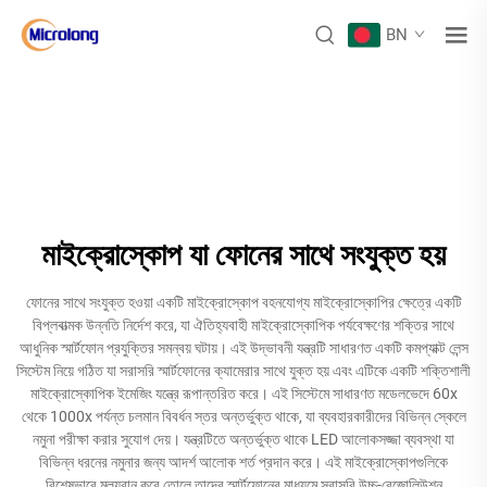
BN
মাইক্রোস্কোপ যা ফোনের সাথে সংযুক্ত হয়
ফোনের সাথে সংযুক্ত হওয়া একটি মাইক্রোস্কোপ বহনযোগ্য মাইক্রোস্কোপির ক্ষেত্রে একটি
বিপ্লবাত্মক উন্নতি নির্দেশ করে, যা ঐতিহ্যবাহী মাইক্রোস্কোপিক পর্যবেক্ষণের শক্তির সাথে
আধুনিক স্মার্টফোন প্রযুক্তির সমন্বয় ঘটায়। এই উদ্ভাবনী যন্ত্রটি সাধারণত একটি কমপ্যাক্ট লেন্স
সিস্টেম নিয়ে গঠিত যা সরাসরি স্মার্টফোনের ক্যামেরার সাথে যুক্ত হয় এবং এটিকে একটি শক্তিশালী
মাইক্রোস্কোপিক ইমেজিং যন্ত্রে রূপান্তরিত করে। এই সিস্টেমে সাধারণত মডেলভেদে 60x
থেকে 1000x পর্যন্ত চলমান বিবর্ধন স্তর অন্তর্ভুক্ত থাকে, যা ব্যবহারকারীদের বিভিন্ন স্কেলে
নমুনা পরীক্ষা করার সুযোগ দেয়। যন্ত্রটিতে অন্তর্ভুক্ত থাকে LED আলোকসজ্জা ব্যবস্থা যা
বিভিন্ন ধরনের নমুনার জন্য আদর্শ আলোক শর্ত প্রদান করে। এই মাইক্রোস্কোপগুলিকে
বিশেষভাবে মূল্যবান করে তোলে তাদের স্মার্টফোনের মাধ্যমে সরাসরি উচ্চ-রেজোলিউশন