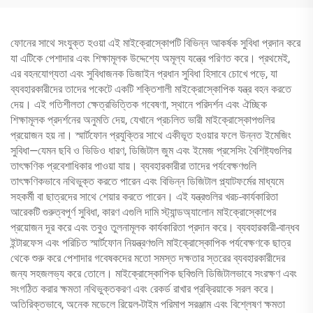
ফোনের সাথে সংযুক্ত হওয়া এই মাইক্রোস্কোপটি বিভিন্ন আকর্ষক সুবিধা প্রদান করে
যা এটিকে পেশাদার এবং শিক্ষামূলক উদ্দেশ্যে অমূল্য যন্ত্রে পরিণত করে। প্রথমেই,
এর বহনযোগ্যতা এবং সুবিধাজনক ডিজাইন প্রধান সুবিধা হিসাবে চোখে পড়ে, যা
ব্যবহারকারীদের তাদের পকেটে একটি শক্তিশালী মাইক্রোস্কোপিক যন্ত্র বহন করতে
দেয়। এই গতিশীলতা ক্ষেত্রভিত্তিক গবেষণা, স্থানে পরিদর্শন এবং ঐচ্ছিক
শিক্ষামূলক প্রদর্শনের অনুমতি দেয়, যেখানে প্রচলিত ভারী মাইক্রোস্কোপগুলির
প্রয়োজন হয় না। স্মার্টফোন প্রযুক্তির সাথে একীভূত হওয়ার ফলে উন্নত ইমেজিং
সুবিধা—যেমন ছবি ও ভিডিও ধারণ, ডিজিটাল জুম এবং ইমেজ প্রসেসিং বৈশিষ্ট্যগুলির
তাৎক্ষণিক প্রবেশাধিকার পাওয়া যায়। ব্যবহারকারীরা তাদের পর্যবেক্ষণগুলি
তাৎক্ষণিকভাবে নথিভুক্ত করতে পারেন এবং বিভিন্ন ডিজিটাল প্ল্যাটফর্মের মাধ্যমে
সহকর্মী বা ছাত্রদের সাথে শেয়ার করতে পারেন। এই যন্ত্রগুলির খরচ-কার্যকারিতা
আরেকটি গুরুত্বপূর্ণ সুবিধা, কারণ এগুলি দামি স্ট্যান্ডঅ্যালোন মাইক্রোস্কোপের
প্রয়োজন দূর করে এবং তবুও তুলনামূলক কার্যকারিতা প্রদান করে। ব্যবহারকারী-বান্ধব
ইন্টারফেস এবং পরিচিত স্মার্টফোন নিয়ন্ত্রণগুলি মাইক্রোস্কোপিক পর্যবেক্ষণকে ছাত্র
থেকে শুরু করে পেশাদার গবেষকদের মতো সমস্ত দক্ষতার স্তরের ব্যবহারকারীদের
জন্য সহজলভ্য করে তোলে। মাইক্রোস্কোপিক ছবিগুলি ডিজিটালভাবে সংরক্ষণ এবং
সংগঠিত করার ক্ষমতা নথিভুক্তকরণ এবং রেকর্ড রাখার প্রক্রিয়াকে সরল করে।
অতিরিক্তভাবে, অনেক মডেলে রিয়েল-টাইম পরিমাপ সরঞ্জাম এবং বিশ্লেষণ ক্ষমতা