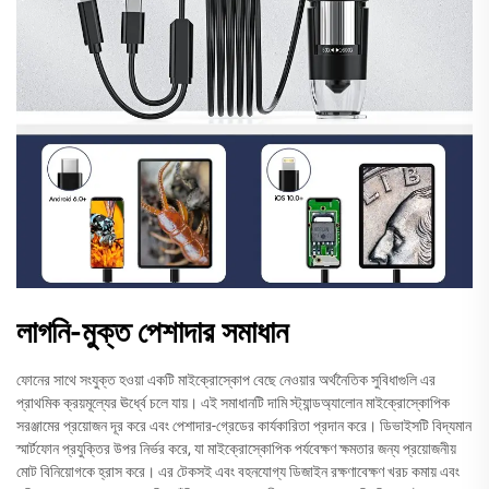
লাগনি-মুক্ত পেশাদার সমাধান
ফোনের সাথে সংযুক্ত হওয়া একটি মাইক্রোস্কোপ বেছে নেওয়ার অর্থনৈতিক সুবিধাগুলি এর
প্রাথমিক ক্রয়মূল্যের ঊর্ধ্বে চলে যায়। এই সমাধানটি দামি স্ট্যান্ডঅ্যালোন মাইক্রোস্কোপিক
সরঞ্জামের প্রয়োজন দূর করে এবং পেশাদার-গ্রেডের কার্যকারিতা প্রদান করে। ডিভাইসটি বিদ্যমান
স্মার্টফোন প্রযুক্তির উপর নির্ভর করে, যা মাইক্রোস্কোপিক পর্যবেক্ষণ ক্ষমতার জন্য প্রয়োজনীয়
মোট বিনিয়োগকে হ্রাস করে। এর টেকসই এবং বহনযোগ্য ডিজাইন রক্ষণাবেক্ষণ খরচ কমায় এবং