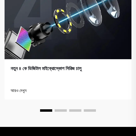
নতুন ৪ কে ডিজিটাল মাইক্রোস্কোপ সিরিজ চালু
আরও দেখুন