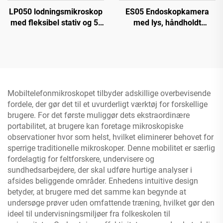
LP050 lodningsmikroskop
ES05 Endoskopkamera
med fleksibel stativ og 5-
med lys, håndholdt
tommer IPS-skærm 1080P
boreskop med 4,3" IPS-
8 LED-ringbelysning
skærm
Mobiltelefonmikroskopet tilbyder adskillige overbevisende
fordele, der gør det til et uvurderligt værktøj for forskellige
brugere. For det første muliggør dets ekstraordinære
portabilitet, at brugere kan foretage mikroskopiske
observationer hvor som helst, hvilket eliminerer behovet for
sperrige traditionelle mikroskoper. Denne mobilitet er særlig
fordelagtig for feltforskere, undervisere og
sundhedsarbejdere, der skal udføre hurtige analyser i
afsides beliggende områder. Enhedens intuitive design
betyder, at brugere med det samme kan begynde at
undersøge prøver uden omfattende træning, hvilket gør den
ideel til undervisningsmiljøer fra folkeskolen til