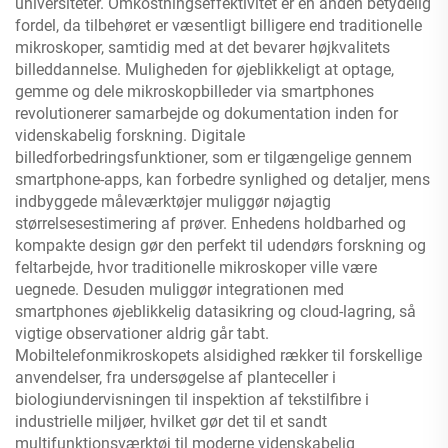
universiteter. Omkostningseffektivitet er en anden betydelig
fordel, da tilbehøret er væsentligt billigere end traditionelle
mikroskoper, samtidig med at det bevarer højkvalitets
billeddannelse. Muligheden for øjeblikkeligt at optage,
gemme og dele mikroskopbilleder via smartphones
revolutionerer samarbejde og dokumentation inden for
videnskabelig forskning. Digitale
billedforbedringsfunktioner, som er tilgængelige gennem
smartphone-apps, kan forbedre synlighed og detaljer, mens
indbyggede måleværktøjer muliggør nøjagtig
størrelsesestimering af prøver. Enhedens holdbarhed og
kompakte design gør den perfekt til udendørs forskning og
feltarbejde, hvor traditionelle mikroskoper ville være
uegnede. Desuden muliggør integrationen med
smartphones øjeblikkelig datasikring og cloud-lagring, så
vigtige observationer aldrig går tabt.
Mobiltelefonmikroskopets alsidighed rækker til forskellige
anvendelser, fra undersøgelse af planteceller i
biologiundervisningen til inspektion af tekstilfibre i
industrielle miljøer, hvilket gør det til et sandt
multifunktionsværktøj til moderne videnskabelig