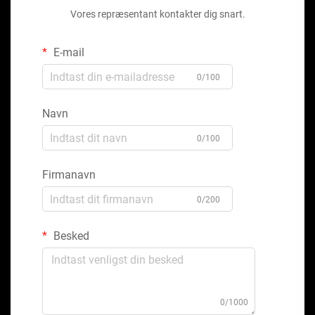
Vores repræsentant kontakter dig snart.
E-mail
0/100
Navn
0/100
Firmanavn
0/200
Besked
0/1000