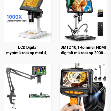
LCD Digital
DM12 10,1-tommer HDMI
myntmikroskop med 4,3
digitalt mikroskop 2000X
inches IPS-skærm,
møntmikroskop med 10
myntforstørrelsesglas
LED'er
med 8 LED'er