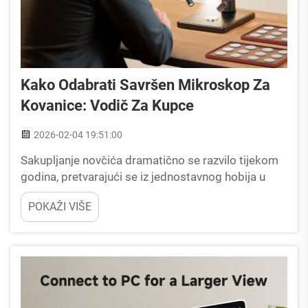
Kako Odabrati Savršen Mikroskop Za
Kovanice: Vodič Za Kupce
2026-02-04 19:51:00
Sakupljanje novčića dramatično se razvilo tijekom
godina, pretvarajući se iz jednostavnog hobija u
sofisticirano delo koje zahtijeva precizne alate i
POKAŽI VIŠE
detaljnu analizu. Moderni numismatisti razumiju da
je pravilno ispitivanje novčića zahtijeva više od...