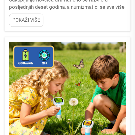
posljednjih deset godina, a numizmatici se sve više
oslanjaju na naprednu optičku opremu za
POKAŽI VIŠE
ispitivanje svojih dragocjenih primjeraka.
Visokokvalitetni mikroskop za kovanice postao je
neophodna alatka za ozbiljne...