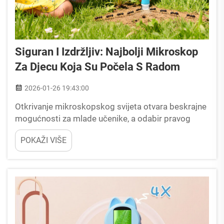
Siguran I Izdržljiv: Najbolji Mikroskop
Za Djecu Koja Su Počela S Radom
2026-01-26 19:43:00
Otkrivanje mikroskopskog svijeta otvara beskrajne
mogućnosti za mlade učenike, a odabir pravog
mikroskopa za istraživanje djece od suštinskog je
POKAŽI VIŠE
značaja za podsticanje znanstvene znatiželje.
Obrazovni mikroskop namijenjen djeci...