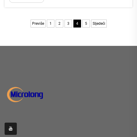
elektronički entuzijast ili stručnjak za popravke,
imati pravi optički alat je ključno...
Previše
1
2
3
4
5
Sljedeći