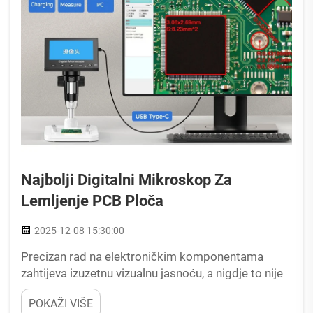
Najbolji Digitalni Mikroskop Za
Lemljenje PCB Ploča
2025-12-08 15:30:00
Precizan rad na elektroničkim komponentama
zahtijeva izuzetnu vizualnu jasnoću, a nigdje to nije
kritičnije nego pri radu s pločicama s tiskanim
POKAŽI VIŠE
spojevima. Bilo da ste profesionalni tehničar,