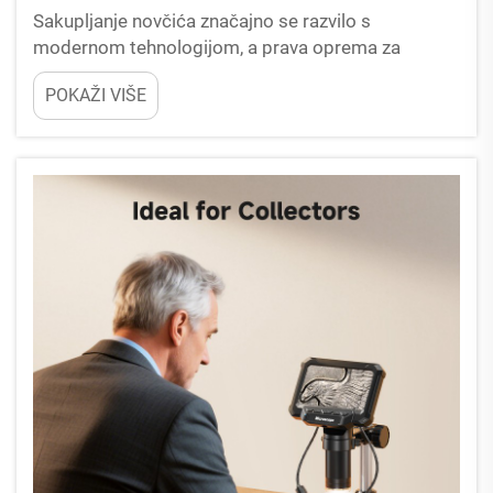
Sakupljanje novčića značajno se razvilo s
modernom tehnologijom, a prava oprema za
uvećanje može značiti puno za pregled vaše
POKAŽI VIŠE
dragocjene zbirke. Kvalitetni mikroskop za
kovanice omogućuje sakupljačima da pregledaju
detalje koje...