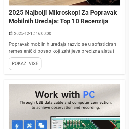
2025 Najbolji Mikroskopi Za Popravak
Mobilnih Uređaja: Top 10 Recenzija
2025-12-12 16:00:00
Popravak mobilnih uređaja razvio se u sofisticiran
remeslenički posao koji zahtijeva precizna alata i
izuzetnu vizualnu jasnoću. Savremeni pametni
POKAŽI VIŠE
telefoni ugrađuju sve složenije komponente u
izuzetno malim prostorima, što čini tradicionalne
metode popravka nedovoljnim za...