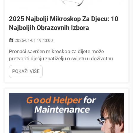
2025 Najbolji Mikroskop Za Djecu: 10
Najboljih Obrazovnih Izbora
2026-01-01 19:43:00
Pronaći savršen mikroskop za dijete može
pretvoriti dječju znatiželju o svijetu u doživotnu
strast za znanost. 2025. godine tržište nudi
POKAŽI VIŠE
impresivan niz obrazovnih mikroskopova posebno
dizajniranih za mlade učenike, koji kombinuju...