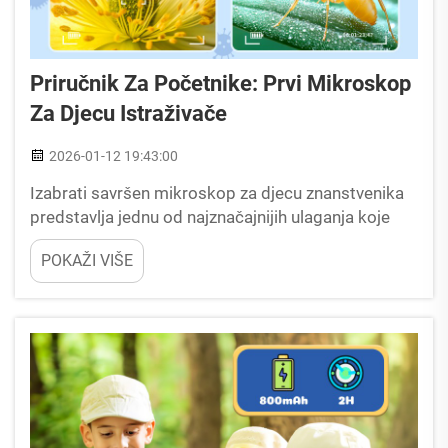
Priručnik Za Početnike: Prvi Mikroskop
Za Djecu Istraživače
2026-01-12 19:43:00
Izabrati savršen mikroskop za djecu znanstvenika
predstavlja jednu od najznačajnijih ulaganja koje
roditelji mogu napraviti u obrazovno putovanje
POKAŽI VIŠE
svog djeteta. Kvalitetni mikroskop za istraživanje
djece otvara vrata nevidljivim svjetovima, potiče
znatiželju...