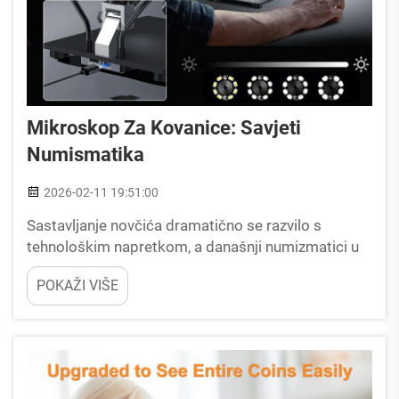
Mikroskop Za Kovanice: Savjeti
Numismatika
2026-02-11 19:51:00
Sastavljanje novčića dramatično se razvilo s
tehnološkim napretkom, a današnji numizmatici u
velikoj mjeri se oslanjaju na precizne instrumente
POKAŽI VIŠE
za ispitivanje svojih blaga. Mikroskop za kovanice
postao je neophodna alatka za ozbiljne sakupljače
koji trebaju...