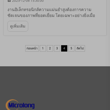
2025-12-08 15:30:00
งานอิเล็กทรอนิกส์ความแม่นยำสูงต้องการความ
ชัดเจนของภาพที่ยอดเยี่ยม โดยเฉพาะอย่างยิ่งเมื่อ
ทำงานกับแผงวงจรพิมพ์ (PCB) ไม่ว่าคุณจะเป็นช่าง
ดูเพิ่มเติม
เทคนิคมืออาชีพ นักงานอดิเรกด้านอิเล็กทรอนิกส์ หรือ
ผู้เชี่ยวชาญด้านการซ่อม การมีอุปกรณ์ทางสายตาที่
เหมาะสมจึงเป็นสิ่งสำคัญ...
ก่อนหน้า
1
2
3
4
5
ถัดไป