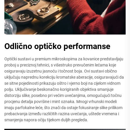
Odlično optičko performanse
Optički sustavi u premium mikroskopima za kovanice predstavljaju
proboj u preciznoj tehnici, s višestruko prevučenim lećama koje
osiguravaju izuzetnu jasnoću i točnost boja. Ovi sustavi obično
uključuju naprednu korekciju kromatske aberacije, osiguravajući da
se sitne pojedinosti prikazuju oštro i vjerno boji na cijelom vidnom
polju. Uključivanje beskonačno korigiranih objektiva smanjuje
distorziju slike, posebno pri većim uvećanjima, omogućujući točnu
procjenu detalja površine i mint oznaka. Mnogi vrhunski modeli
imaju parfokalne leće, što znači da ostaje fokusiranje slike prilikom
prebacivanja između različitih razina uvećanja, uštede vremena i
smanjenja napora očiju tijekom duljih pregleda.