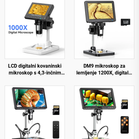
LCD digitalni kovaninski
DM9 mikroskop za
mikroskop s 4,3-inčnim
lemljenje 1200X, digitalni
IPS zaslonom, povećalom
mikroskop za popravak
za kovanice s 8 LED-ova
električnih krugova na
pločici PCB