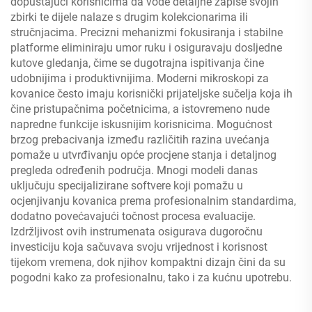
dopuštajući korisnicima da vode detaljne zapise svojih
zbirki te dijele nalaze s drugim kolekcionarima ili
stručnjacima. Precizni mehanizmi fokusiranja i stabilne
platforme eliminiraju umor ruku i osiguravaju dosljedne
kutove gledanja, čime se dugotrajna ispitivanja čine
udobnijima i produktivnijima. Moderni mikroskopi za
kovanice često imaju korisnički prijateljske sučelja koja ih
čine pristupačnima početnicima, a istovremeno nude
napredne funkcije iskusnijim korisnicima. Mogućnost
brzog prebacivanja između različitih razina uvećanja
pomaže u utvrđivanju opće procjene stanja i detaljnog
pregleda određenih područja. Mnogi modeli danas
uključuju specijalizirane softvere koji pomažu u
ocjenjivanju kovanica prema profesionalnim standardima,
dodatno povećavajući točnost procesa evaluacije.
Izdržljivost ovih instrumenata osigurava dugoročnu
investiciju koja sačuvava svoju vrijednost i korisnost
tijekom vremena, dok njihov kompaktni dizajn čini da su
pogodni kako za profesionalnu, tako i za kućnu upotrebu.