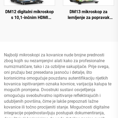
DM12 digitalni mikroskop
DM13 mikroskop za
s 10,1-inčnim HDMI
lemljenje za popravak
priključkom, 2000X
elektronike, kovanica,
mikroskop za kovanice s
nakita, s 10 LED-ova
10 LED-ova
Najbolji mikroskopi za kovanice nude brojne prednosti
zbog kojih su nezamjenjivi alati kako za profesionalne
numizmatičare, tako i za ozbiljne sakupljače. Prije svega,
oni pružaju bez presedana jasnoću i detalje, što
korisnicima omogućuje pouzdanu autentifikaciju rijetkih
kovanica ispitivanjem oznaka kovnice, varijacija kalupa te
mogućih promjena. Dvostruki sustavi osvjetljenja
omogućuju sveobuhvatno ispitivanje reflektirajućih i
udubljenih površina, čime je lakše prepoznati lažne
kovanice ili točno procijeniti stanje. Mogućnosti digitalne
integracije pojednostavljuju postupak dokumentiranja,