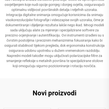
osvjetljenjem koje nudi opcije gornjeg i donjeg svjetla, osiguravajući
optimalnu vidljivost površinskih detalja i reljefnih uzoraka.
Integracija digitalne snimanja omogućuje korisnicima da snimaju
visokorezolucijske fotografije i videozapise svojih uzoraka, čime je
dokumentiranje i dijeljenje rezultata lakše nego ikad. Mnogi modeli
sada uključuju alate za mjerenje i specijalizirane softvere za
precizno ocjenjivanje i autentifikaciju. Ovi instrumenti izrađeni su s
čvrstim postoljima i preciznim mehanizmima fokusiranja kako bi
osigurali stabilnost tijekom pregleda, dok ergonomska konstrukcija
osigurava udobnu upotrebu u dužem vremenskom razdoblju.
Napredni modeli također mogu uključivati polarizacijske filtre za
smanjenje refleksije s metalnih površina te specijalizirane stolove
koji omogućuju sigurno pozicioniranje i rotaciju novčića.
Novi proizvodi