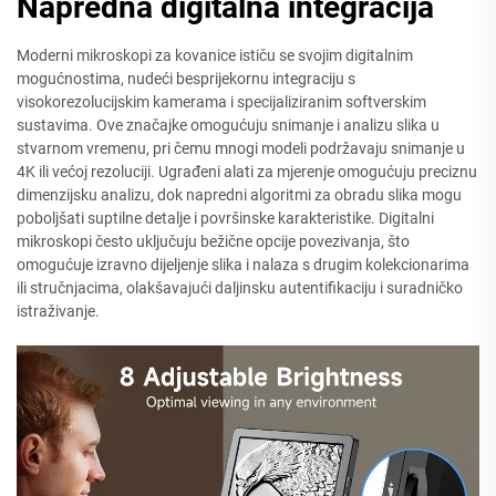
Napredna digitalna integracija
Moderni mikroskopi za kovanice ističu se svojim digitalnim
mogućnostima, nudeći besprijekornu integraciju s
visokorezolucijskim kamerama i specijaliziranim softverskim
sustavima. Ove značajke omogućuju snimanje i analizu slika u
stvarnom vremenu, pri čemu mnogi modeli podržavaju snimanje u
4K ili većoj rezoluciji. Ugrađeni alati za mjerenje omogućuju preciznu
dimenzijsku analizu, dok napredni algoritmi za obradu slika mogu
poboljšati suptilne detalje i površinske karakteristike. Digitalni
mikroskopi često uključuju bežične opcije povezivanja, što
omogućuje izravno dijeljenje slika i nalaza s drugim kolekcionarima
ili stručnjacima, olakšavajući daljinsku autentifikaciju i suradničko
istraživanje.