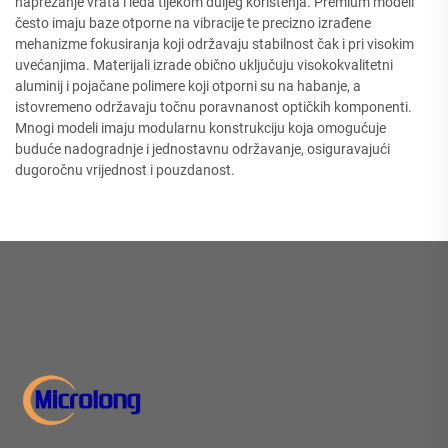
naprezanje vrata i leđa tijekom duljeg korištenja. Premium modeli
često imaju baze otporne na vibracije te precizno izrađene
mehanizme fokusiranja koji održavaju stabilnost čak i pri visokim
uvećanjima. Materijali izrade obično uključuju visokokvalitetni
aluminij i pojačane polimere koji otporni su na habanje, a
istovremeno održavaju točnu poravnanost optičkih komponenti.
Mnogi modeli imaju modularnu konstrukciju koja omogućuje
buduće nadogradnje i jednostavnu održavanje, osiguravajući
dugoročnu vrijednost i pouzdanost.