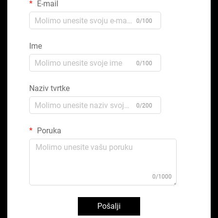
E-mail
0/100
Ime
0/100
Naziv tvrtke
0/200
Poruka
0/1000
Pošalji