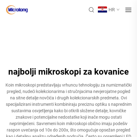
HR
najbolji mikroskopi za kovanice
Koin mikroskopi predstavljaju vrhuncu tehnologiju za numizmatički
pregled, nudeći kolekcionarima i stručnjacima nevjerojatne pogled
na sitne detalje novčića i drugih kolekcionarskih predmeta. Ovi
specijalizirani instrumenti kombiniraju preciznu optiku s naprednim
sustavima osvjetljenja kako bi otkrili složene detalje, kovničke
znakove i potencijalne nedostatke koji inače mogu ostati
neprimijećeni. Savremeni koin mikroskopi obično imaju podešiv
raspon uvećanja od 10x do 200x, što omogućuje opsežan pregled
kao i detaljnu analizu određenih područja. Često su opremljeni LED