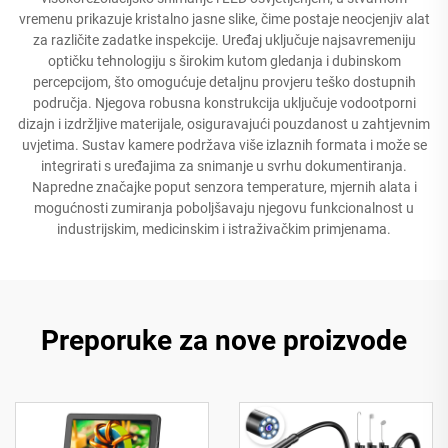
vremenu prikazuje kristalno jasne slike, čime postaje neocjenjiv alat
za različite zadatke inspekcije. Uređaj uključuje najsavremeniju
optičku tehnologiju s širokim kutom gledanja i dubinskom
percepcijom, što omogućuje detaljnu provjeru teško dostupnih
područja. Njegova robusna konstrukcija uključuje vodootporni
dizajn i izdržljive materijale, osiguravajući pouzdanost u zahtjevnim
uvjetima. Sustav kamere podržava više izlaznih formata i može se
integrirati s uređajima za snimanje u svrhu dokumentiranja.
Napredne značajke poput senzora temperature, mjernih alata i
mogućnosti zumiranja poboljšavaju njegovu funkcionalnost u
industrijskim, medicinskim i istraživačkim primjenama.
Preporuke za nove proizvode