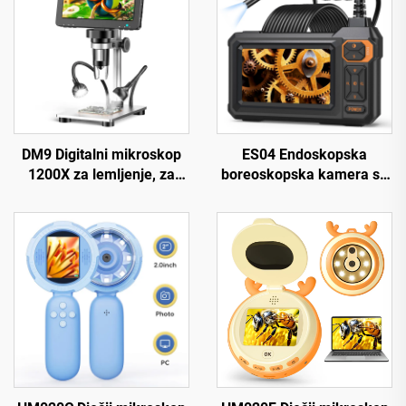
DM9 Digitalni mikroskop
ES04 Endoskopska
1200X za lemljenje, za
boreoskopska kamera sa
kovanice, 12 MP, popravak
svjetlom, 4,3" IPS 1920P
PCB ploče i sklopova
HD inspekcijska kamera,
7,9 mm IP67 vodootporna