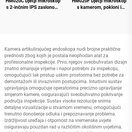
HM020C Dječji mikroskop
HM020F Dječji mikroskop
s 2-inčnim IPS zaslonom,
s kamerom, pokloni i
mini džepni ručni
igračke za dječake i
mikroskop s 8 LED dioda
djevojčice od 4 do 12
godina, mikroskop za
djecu 2" IPS HD zaslon
Kamera artikulirajućeg endoskopa nudi brojne praktične
prednosti zbog kojih je postala neophodan alat za
profesionalne inspekcije. Prvo, njegov sveobuhvatan dizajn
znatno smanjuje vrijeme i napor potrebni za inspekciju,
omogućujući lak pristup uskim prostorima bez potrebe za
demontažom ili invazivnim postupcima. Intuitivni sustav
upravljanja omogućuje operatorima precizno upravljanje
smjerom kamere, osiguravajući sveobuhvatno pokrivanje
područja inspekcije. Sustav visoke rezolucije snima
detaljne vizualizacije u stvarnom vremenu, omogućujući
trenutno donošenje odluka i prepoznavanje problema.
Izdržljivost uređaja i otpornost na vremenske uvjete
osiguravaju pouzdan rad u različitim okolišnim uvjetima,