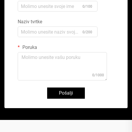
0/100
Naziv tvrtke
0/200
Poruka
0/1000
Pošalji