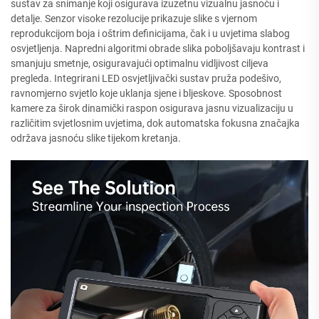
sustav za snimanje koji osigurava izuzetnu vizualnu jasnoću i
detalje. Senzor visoke rezolucije prikazuje slike s vjernom
reprodukcijom boja i oštrim definicijama, čak i u uvjetima slabog
osvjetljenja. Napredni algoritmi obrade slika poboljšavaju kontrast i
smanjuju smetnje, osiguravajući optimalnu vidljivost ciljeva
pregleda. Integrirani LED osvjetljivački sustav pruža podešivo,
ravnomjerno svjetlo koje uklanja sjene i bljeskove. Sposobnost
kamere za širok dinamički raspon osigurava jasnu vizualizaciju u
različitim svjetlosnim uvjetima, dok automatska fokusna značajka
održava jasnoću slike tijekom kretanja.