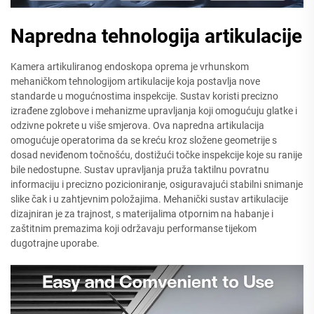
Napredna tehnologija artikulacije
Kamera artikuliranog endoskopa oprema je vrhunskom
mehaničkom tehnologijom artikulacije koja postavlja nove
standarde u mogućnostima inspekcije. Sustav koristi precizno
izrađene zglobove i mehanizme upravljanja koji omogućuju glatke i
odzivne pokrete u više smjerova. Ova napredna artikulacija
omogućuje operatorima da se kreću kroz složene geometrije s
dosad neviđenom točnošću, dostižući točke inspekcije koje su ranije
bile nedostupne. Sustav upravljanja pruža taktilnu povratnu
informaciju i precizno pozicioniranje, osiguravajući stabilni snimanje
slike čak i u zahtjevnim položajima. Mehanički sustav artikulacije
dizajniran je za trajnost, s materijalima otpornim na habanje i
zaštitnim premazima koji održavaju performanse tijekom
dugotrajne uporabe.