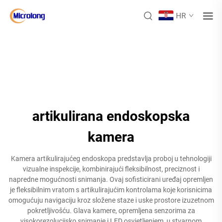
HR
artikulirana endoskopska
kamera
Kamera artikulirajućeg endoskopa predstavlja proboj u tehnologiji
vizualne inspekcije, kombinirajući fleksibilnost, preciznost i
napredne mogućnosti snimanja. Ovaj sofisticirani uređaj opremljen
je fleksibilnim vratom s artikulirajućim kontrolama koje korisnicima
omogućuju navigaciju kroz složene staze i uske prostore izuzetnom
pokretljivošću. Glava kamere, opremljena senzorima za
visokorezolucijsko snimanje i LED osvjetljenjem, u stvarnom