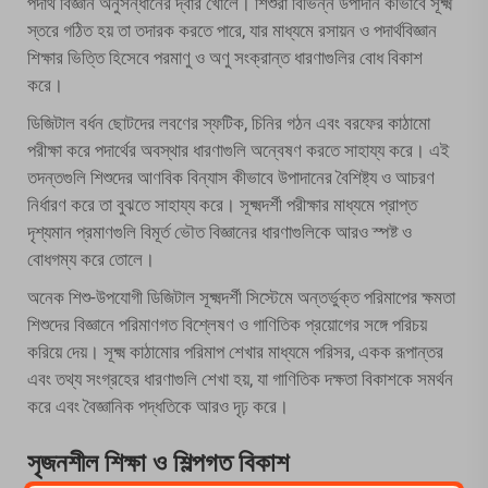
পদার্থ বিজ্ঞান অনুসন্ধানের দ্বার খোলে। শিশুরা বিভিন্ন উপাদান কীভাবে সূক্ষ্ম
স্তরে গঠিত হয় তা তদারক করতে পারে, যার মাধ্যমে রসায়ন ও পদার্থবিজ্ঞান
শিক্ষার ভিত্তি হিসেবে পরমাণু ও অণু সংক্রান্ত ধারণাগুলির বোধ বিকাশ
করে।
ডিজিটাল বর্ধন ছোটদের লবণের স্ফটিক, চিনির গঠন এবং বরফের কাঠামো
পরীক্ষা করে পদার্থের অবস্থার ধারণাগুলি অন্বেষণ করতে সাহায্য করে। এই
তদন্তগুলি শিশুদের আণবিক বিন্যাস কীভাবে উপাদানের বৈশিষ্ট্য ও আচরণ
নির্ধারণ করে তা বুঝতে সাহায্য করে। সূক্ষ্মদর্শী পরীক্ষার মাধ্যমে প্রাপ্ত
দৃশ্যমান প্রমাণগুলি বিমূর্ত ভৌত বিজ্ঞানের ধারণাগুলিকে আরও স্পষ্ট ও
বোধগম্য করে তোলে।
অনেক শিশু-উপযোগী ডিজিটাল সূক্ষ্মদর্শী সিস্টেমে অন্তর্ভুক্ত পরিমাপের ক্ষমতা
শিশুদের বিজ্ঞানে পরিমাণগত বিশ্লেষণ ও গাণিতিক প্রয়োগের সঙ্গে পরিচয়
করিয়ে দেয়। সূক্ষ্ম কাঠামোর পরিমাপ শেখার মাধ্যমে পরিসর, একক রূপান্তর
এবং তথ্য সংগ্রহের ধারণাগুলি শেখা হয়, যা গাণিতিক দক্ষতা বিকাশকে সমর্থন
করে এবং বৈজ্ঞানিক পদ্ধতিকে আরও দৃঢ় করে।
সৃজনশীল শিক্ষা ও শিল্পগত বিকাশ