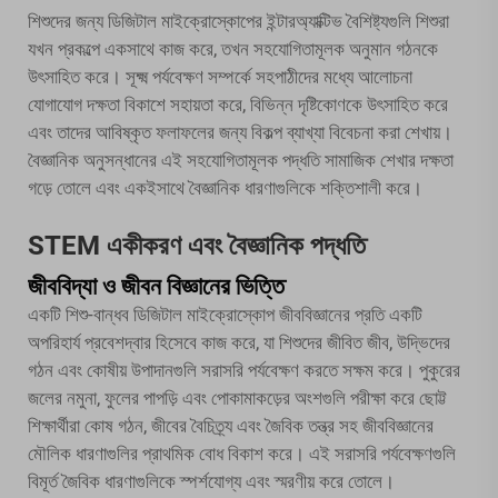
শিশুদের জন্য ডিজিটাল মাইক্রোস্কোপের ইন্টারঅ্যাক্টিভ বৈশিষ্ট্যগুলি শিশুরা
যখন প্রকল্পে একসাথে কাজ করে, তখন সহযোগিতামূলক অনুমান গঠনকে
উৎসাহিত করে। সূক্ষ্ম পর্যবেক্ষণ সম্পর্কে সহপাঠীদের মধ্যে আলোচনা
যোগাযোগ দক্ষতা বিকাশে সহায়তা করে, বিভিন্ন দৃষ্টিকোণকে উৎসাহিত করে
এবং তাদের আবিষ্কৃত ফলাফলের জন্য বিকল্প ব্যাখ্যা বিবেচনা করা শেখায়।
বৈজ্ঞানিক অনুসন্ধানের এই সহযোগিতামূলক পদ্ধতি সামাজিক শেখার দক্ষতা
গড়ে তোলে এবং একইসাথে বৈজ্ঞানিক ধারণাগুলিকে শক্তিশালী করে।
STEM একীকরণ এবং বৈজ্ঞানিক পদ্ধতি
জীববিদ্যা ও জীবন বিজ্ঞানের ভিত্তি
একটি শিশু-বান্ধব ডিজিটাল মাইক্রোস্কোপ জীববিজ্ঞানের প্রতি একটি
অপরিহার্য প্রবেশদ্বার হিসেবে কাজ করে, যা শিশুদের জীবিত জীব, উদ্ভিদের
গঠন এবং কোষীয় উপাদানগুলি সরাসরি পর্যবেক্ষণ করতে সক্ষম করে। পুকুরের
জলের নমুনা, ফুলের পাপড়ি এবং পোকামাকড়ের অংশগুলি পরীক্ষা করে ছোট্ট
শিক্ষার্থীরা কোষ গঠন, জীবের বৈচিত্র্য এবং জৈবিক তন্ত্র সহ জীববিজ্ঞানের
মৌলিক ধারণাগুলির প্রাথমিক বোধ বিকাশ করে। এই সরাসরি পর্যবেক্ষণগুলি
বিমূর্ত জৈবিক ধারণাগুলিকে স্পর্শযোগ্য এবং স্মরণীয় করে তোলে।