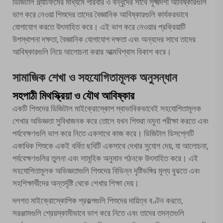
ডিজিটাল প্ল্যাটফর্মের মাধ্যমে পরিবার ও বন্ধুদের সাথে সূক্ষ্মদর্শী আবিষ্কারগুলি
ভাগ করে নেওয়া শিশুদের তাদের বৈজ্ঞানিক আবিষ্কারগুলি কার্যকরভাবে
যোগাযোগ করতে উৎসাহিত করে। এই ভাগ করে নেওয়ার প্রক্রিয়াটি
উপস্থাপনা দক্ষতা, বৈজ্ঞানিক যোগাযোগ দক্ষতা এবং অন্যদের সাথে তাদের
আবিষ্কারগুলি নিয়ে আলোচনা করার আত্মবিশ্বাস বিকাশ করে।
সামাজিক শেখা ও সহযোগিতামূলক অনুসন্ধান
সহপাঠী মিথস্ক্রিয়া ও যৌথ আবিষ্কার
একটি শিশুদের ডিজিটাল মাইক্রোস্কোপ স্বাভাবিকভাবেই সহযোগিতামূলক
শেখার অভিজ্ঞতা সুবিধাজনক করে তোলে যখন শিশুরা নমুনা পরীক্ষা করতে এবং
পর্যবেক্ষণগুলি ভাগ করে নিতে একসাথে কাজ করে। ডিজিটাল ডিসপ্লেটি
একাধিক শিশুকে একই বর্ধিত ছবিটি একসাথে দেখার সুযোগ দেয়, যা আলোচনা,
পর্যবেক্ষণগুলির তুলনা এবং সামূহিক অনুমান গঠনকে উৎসাহিত করে। এই
সহযোগিতামূলক অভিজ্ঞতাগুলি শিশুদের বিভিন্ন দৃষ্টিভঙ্গির মূল্য বুঝতে এবং
সহশিক্ষার্থীদের অন্তর্দৃষ্টি থেকে শেখার শিক্ষা দেয়।
দলগত মাইক্রোস্কোপিক প্রকল্পগুলি শিশুদের দায়িত্ব বণ্টন করতে,
সরঞ্জামগুলি শ্রেয়স্কামীভাবে ভাগ করে নিতে এবং তাদের তদন্তগুলি