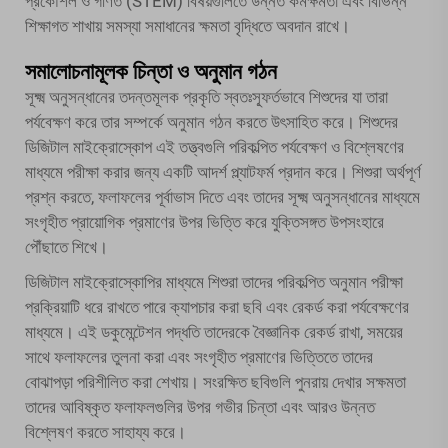
প্রকৌশল ও গণিত (STEM) বিষয়গুলিতে উন্নত কর্মক্ষমতা এবং বিভিন্ন
শিক্ষাগত শাখায় সমস্যা সমাধানের ক্ষমতা বৃদ্ধিতে অবদান রাখে।
সমালোচনামূলক চিন্তা ও অনুমান গঠন
সূক্ষ্ম অনুসন্ধানের তদন্তমূলক প্রকৃতি স্বতঃস্ফূর্তভাবে শিশুদের যা তারা
পর্যবেক্ষণ করে তার সম্পর্কে অনুমান গঠন করতে উৎসাহিত করে। শিশুদের
ডিজিটাল মাইক্রোস্কোপ এই তত্ত্বগুলি পরিকল্পিত পর্যবেক্ষণ ও বিশ্লেষণের
মাধ্যমে পরীক্ষা করার জন্য একটি আদর্শ প্ল্যাটফর্ম প্রদান করে। শিশুরা অর্থপূর্ণ
প্রশ্ন করতে, ফলাফলের পূর্বাভাস দিতে এবং তাদের সূক্ষ্ম অনুসন্ধানের মাধ্যমে
সংগৃহীত প্রায়োগিক প্রমাণের উপর ভিত্তি করে যুক্তিসঙ্গত উপসংহারে
পৌঁছাতে শিখে।
ডিজিটাল মাইক্রোস্কোপির মাধ্যমে শিশুরা তাদের পরিকল্পিত অনুমান পরীক্ষা
প্রক্রিয়াটি ধরে রাখতে পারে ক্যাপচার করা ছবি এবং রেকর্ড করা পর্যবেক্ষণের
মাধ্যমে। এই ডকুমেন্টেশন পদ্ধতি তাদেরকে বৈজ্ঞানিক রেকর্ড রাখা, সময়ের
সাথে ফলাফলের তুলনা করা এবং সংগৃহীত প্রমাণের ভিত্তিতে তাদের
বোঝাপড়া পরিশীলিত করা শেখায়। সংরক্ষিত ছবিগুলি পুনরায় দেখার সক্ষমতা
তাদের আবিষ্কৃত ফলাফলগুলির উপর গভীর চিন্তা এবং আরও উন্নত
বিশ্লেষণ করতে সাহায্য করে।