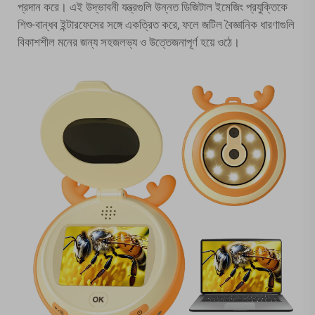
প্রদান করে। এই উদ্ভাবনী যন্ত্রগুলি উন্নত ডিজিটাল ইমেজিং প্রযুক্তিকে
শিশু-বান্ধব ইন্টারফেসের সঙ্গে একত্রিত করে, ফলে জটিল বৈজ্ঞানিক ধারণাগুলি
বিকাশশীল মনের জন্য সহজলভ্য ও উত্তেজনাপূর্ণ হয়ে ওঠে।