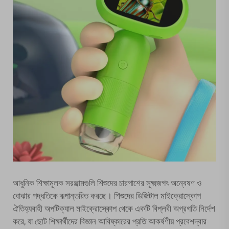
আধুনিক শিক্ষামূলক সরঞ্জামগুলি শিশুদের চারপাশের সূক্ষ্মজগৎ অন্বেষণ ও
বোঝার পদ্ধতিকে রূপান্তরিত করছে। শিশুদের ডিজিটাল মাইক্রোস্কোপ
ঐতিহ্যবাহী অপটিক্যাল মাইক্রোস্কোপ থেকে একটি বিপ্লবী অগ্রগতি নির্দেশ
করে, যা ছোট শিক্ষার্থীদের বিজ্ঞান আবিষ্কারের প্রতি আকর্ষণীয় প্রবেশদ্বার