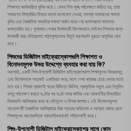
শিক্ষাগত কার্যকারিতা বৃদ্ধি করে। যেসব শিশু সূক্ষ্ম পর্যবেক্ষণে জড়িত হয়, তারা
সাধারণত বিস্তারিত বিষয়ে ভালো মনোযোগ দেওয়া, সমস্যা সমাধানের ক্ষমতা
বৃদ্ধি এবং বৈজ্ঞানিক পদ্ধতির দক্ষতা অর্জন করে—যা ক্লাসরুমে সাফল্যে
রূপান্তরিত হয়। দৃশ্যমান শেখার উপাদানটি বিশেষভাবে সেইসব শিশুদের জন্য
উপকারী যারা ঐতিহ্যগত পাঠ্যপুস্তকের বিমূর্ত ধারণাগুলি বুঝতে অসুবিধা বোধ
করে।
শিশুদের ডিজিটাল মাইক্রোস্কোপগুলি শিক্ষাগত ও
বিনোদনমূলক উভয় উদ্দেশ্যে ব্যবহার করা যায় কি?
অবশ্যই, একটি শিশু-উপযোগী ডিজিটাল মাইক্রোস্কোপ শিক্ষামূলক বিষয়বস্তু
এবং বিনোদনকে সহজেই একত্রিত করে, ফলে শেখা কাজের চেয়ে খেলার মতো
মনে হয়। শিশুরা প্রায়শই ঘরের বিভিন্ন জিনিস, প্রাকৃতিক নমুনা এবং দৈনন্দিন
বস্তু পর্যবেক্ষণ করতে ঘণ্টার পর ঘণ্টা সময় কাটায় এবং আকর্ষণীয় বিস্তারিত
বিষয়গুলি আবিষ্কার করে যা কৌতূহল ও বিস্ময় জাগায়। এই বিনোদনমূলক
অন্বেষণটি বৈজ্ঞানিক আবিষ্কারে উচ্চ স্তরের জড়িততা ও আগ্রহ বজায় রেখে
শিক্ষামূলক ধারণাগুলিকে স্বাভাবিকভাবেই শক্তিশালী করে।
শিশু-উপযোগী ডিজিটাল মাইক্রোস্কোপের সাথে কোন