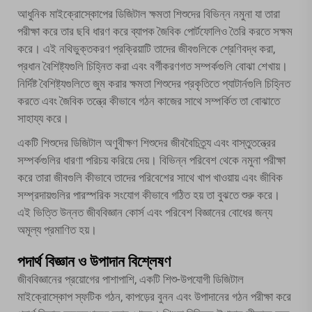
আধুনিক মাইক্রোস্কোপের ডিজিটাল ক্ষমতা শিশুদের বিভিন্ন নমুনা যা তারা
পরীক্ষা করে তার ছবি ধারণ করে ব্যাপক জৈবিক পোর্টফোলিও তৈরি করতে সক্ষম
করে। এই নথিভুক্তকরণ প্রক্রিয়াটি তাদের জীবগুলিকে শ্রেণিবদ্ধ করা,
প্রধান বৈশিষ্ট্যগুলি চিহ্নিত করা এবং বর্গীকরণগত সম্পর্কগুলি বোঝা শেখায়।
নির্দিষ্ট বৈশিষ্ট্যগুলিতে জুম করার ক্ষমতা শিশুদের প্রকৃতিতে প্যাটার্নগুলি চিহ্নিত
করতে এবং জৈবিক তন্ত্রে কীভাবে গঠন কাজের সাথে সম্পর্কিত তা বোঝাতে
সাহায্য করে।
একটি
শিশুদের ডিজিটাল অণুবীক্ষণ
শিশুদের জীববৈচিত্র্য এবং বাস্তুতন্ত্রের
সম্পর্কগুলির ধারণা পরিচয় করিয়ে দেয়। বিভিন্ন পরিবেশ থেকে নমুনা পরীক্ষা
করে তারা জীবগুলি কীভাবে তাদের পরিবেশের সাথে খাপ খাওয়ায় এবং জীবিক
সম্প্রদায়গুলির পারস্পরিক সংযোগ কীভাবে গঠিত হয় তা বুঝতে শুরু করে।
এই ভিত্তি উন্নত জীববিজ্ঞান কোর্স এবং পরিবেশ বিজ্ঞানের বোধের জন্য
অমূল্য প্রমাণিত হয়।
পদার্থ বিজ্ঞান ও উপাদান বিশ্লেষণ
জীববিজ্ঞানের প্রয়োগের পাশাপাশি, একটি শিশু-উপযোগী ডিজিটাল
মাইক্রোস্কোপ স্ফটিক গঠন, কাপড়ের বুনন এবং উপাদানের গঠন পরীক্ষা করে