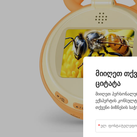
მიიღეთ თქვ
ციტატა
მიიღეთ პერსონალურ
ექსპერტის კონსულ
თქვენი ბიზნესის საჭ