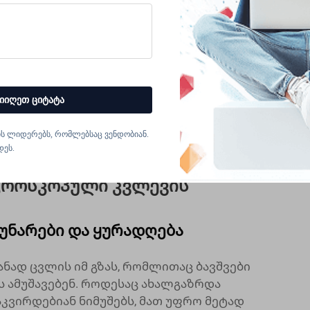
ავლო უპირატესობები მნიშვნელოვნად
ნის სრულად ჩართულ სწავლების
კრიტიკული აზროვნების უნარებს,
ივ კვლევით კურიოზიტეტს. ჩვეულებრივი
ლებიც შეიძლება იყოს რთული
რებლებისთვის, ციფრული ვერსიები
იიღეთ ციტატა
ს, გასაგებ ეკრანებს და ინტერაქტიულ
ძელვადი კვლევის და სამეცნიერო
ს ლიდერებს, რომლებსაც ვენდობიან.
დეს.
 მოსახდენად.
იკროსკოპული კვლევის
უნარები და ყურადღება
ნად ცვლის იმ გზას, რომლითაც ბავშვები
 ამუშავებენ. როდესაც ახალგაზრდა
ვირდებიან ნიმუშებს, მათ უფრო მეტად