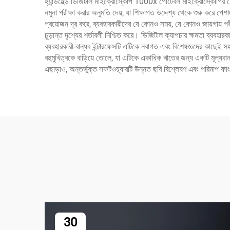
হ্যান্ডহেল্ড ডিজিটাল মাইক্রোস্কোপ 1000x পোর্টেবল মাইক্রোস্কোপির 
নমুনা পরীক্ষা করার অনুমতি দেয়, যা শিক্ষাগত উদ্দেশ্য থেকে শুরু করে 
প্রয়োজন দূর করে, ব্যবহারকারীদের যে কোনও সময়, যে কোনও জায়গায় প
চূড়ান্ত দৃশ্যের শর্তাবলী নিশ্চিত করে। ডিজিটাল ক্যাপচার ক্ষমতা ব্য
ব্যবহারকারী-বান্ধব ইন্টারফেসটি এটিকে নবাগত এবং বিশেষজ্ঞদের কাছেই সহ
বহুমুখিত্বকে বাড়িয়ে তোলে, যা এটিকে একাধিক খাতের জন্য একটি মূল্যবান 
এছাড়াও, অন্তর্ভুক্ত সফটওয়্যারটি উন্নত ছবি বিশ্লেষণ এবং পরিমাপ 
30