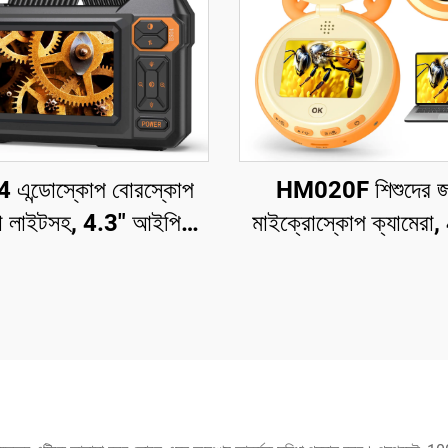
 এন্ডোস্কোপ বোরস্কোপ
HM020F শিশুদের জ
রা লাইটসহ, 4.3" আইপিএস
মাইক্রোস্কোপ ক্যামেরা
20P এইচডি পরিদর্শন
বছর বয়সী ছেলে মেয়েদের
রা, 7.9মিমি IP67 জলরোধী
উপহার ও খেলনা, 2" I
স্ক্রিনযুক্ত মাইক্রোস