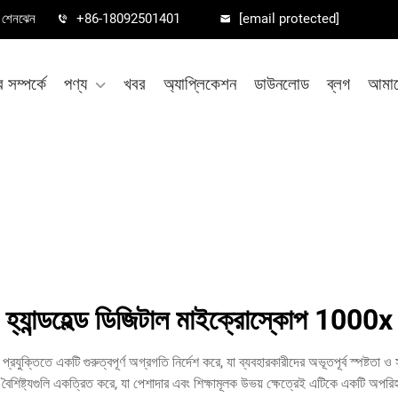
া, শেনঝেন
+86-18092501401
[email protected]
সম্পর্কে
পণ্য
খবর
অ্যাপ্লিকেশন
ডাউনলোড
ব্লগ
আমাদ
হ্যান্ডহেল্ড ডিজিটাল মাইক্রোস্কোপ 1000x
্তিতে একটি গুরুত্বপূর্ণ অগ্রগতি নির্দেশ করে, যা ব্যবহারকারীদের অভূতপূর্ব স্পষ্টতা ও সুবিধ
টাল বৈশিষ্ট্যগুলি একত্রিত করে, যা পেশাদার এবং শিক্ষামূলক উভয় ক্ষেত্রেই এটিকে একটি 