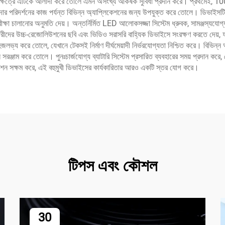
ক্ষেত্রে এটিকে আলাদা করে তোলে এমন অসংখ্য আকর্ষক সুবিধা প্রদান করে। প্রথমেই, 100
পেশাদার পরিদর্শনের কাজ পর্যন্ত বিভিন্ন অ্যাপ্লিকেশনের জন্য উপযুক্ত করে তোলে। ডিভাইসটি
রীক্ষা চালানোর অনুমতি দেয়। অন্তর্নির্মিত LED আলোকসজ্জা সিস্টেম ধ্রুবক, সামঞ্জস্য
বহারকারীদের উচ্চ-রেজোলিউশনের ছবি এবং ভিডিও সরাসরি বাহ্যিক ডিভাইসে সংরক্ষণ করতে দেয়
জলভ্য করে তোলে, যেখানে টেকসই নির্মাণ দীর্ঘমেয়াদী নির্ভরযোগ্যতা নিশ্চিত করে। বিভিন্
সরঞ্জাম করে তোলে। পুনঃচার্জযোগ্য ব্যাটারি সিস্টেম প্রসারিত ব্যবহারের সময় প্রদান করে, 
ফাংশন সক্ষম করে, এই বহুমুখী ডিভাইসের কার্যকারিতার আরও একটি স্তর যোগ করে।
টিপস এবং কৌশল
30