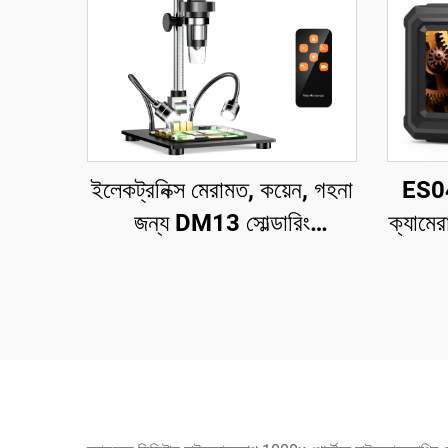
ইলেকট্রনিক্স মেরামত, কয়েন, গহনা
ES04
জন্য DM13 সোল্ডারিং
ক্যামে
মাইক্রোস্কোপ 10 টি LED সহ
19
ক্যামে