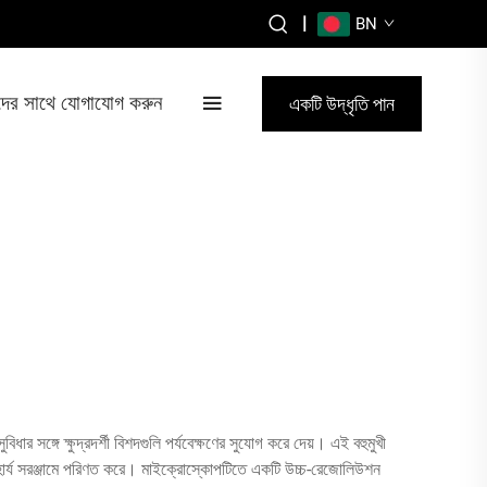
|
BN
ের সাথে যোগাযোগ করুন
একটি উদ্ধৃতি পান
ার সঙ্গে ক্ষুদ্রদর্শী বিশদগুলি পর্যবেক্ষণের সুযোগ করে দেয়। এই বহুমুখী
অপরিহার্য সরঞ্জামে পরিণত করে। মাইক্রোস্কোপটিতে একটি উচ্চ-রেজোলিউশন