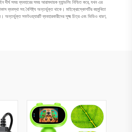
্ঘ সময় ব্যবহারের সময় আরামদায়ক হ্যান্ডলিং নিশ্চিত করে, যখন এর
াস ব্যবস্থা সহ বৈশিষ্ট্য অন্তর্ভুক্ত থাকে। মাইক্রোস্কোপটির বহুমুখিতা
। অন্তর্ভুক্ত সফটওয়্যারটি ব্যবহারকারীদের সূক্ষ্ম চিত্র এবং ভিডিও ধারণ,