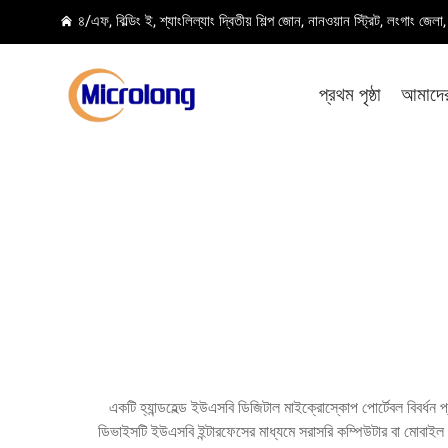
৪/এফ, বিল্ডিং ই, শ্যাংলিল্যাং দ্বিতীয় শিল্প জোন, নানওয়ান স্ট্রিট, লংগাং জেল
প্রথম পৃষ্ঠা
আমাদের 
একটি হ্যান্ডহেল্ড ইউএসবি ডিজিটাল মাইক্রোস্কোপ পোর্টেবল বিবর্ধন
ডিভাইসটি ইউএসবি ইন্টারফেসের মাধ্যমে সরাসরি কম্পিউটার বা মোবাইল 