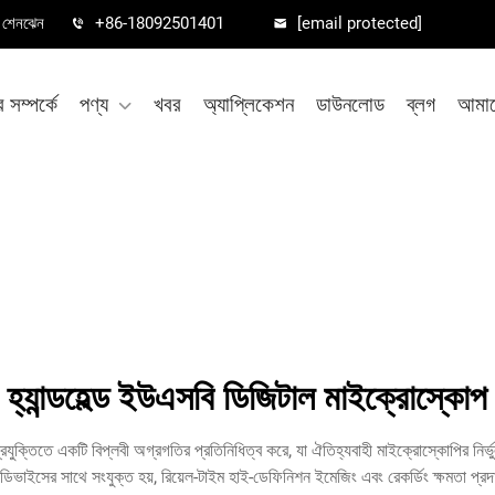
া, শেনঝেন
+86-18092501401
[email protected]
সম্পর্কে
পণ্য
খবর
অ্যাপ্লিকেশন
ডাউনলোড
ব্লগ
আমাদ
হ্যান্ডহেল্ড ইউএসবি ডিজিটাল মাইক্রোস্কোপ
 প্রযুক্তিতে একটি বিপ্লবী অগ্রগতির প্রতিনিধিত্ব করে, যা ঐতিহ্যবাহী মাইক্রোস্কোপির নি
ডিভাইসের সাথে সংযুক্ত হয়, রিয়েল-টাইম হাই-ডেফিনিশন ইমেজিং এবং রেকর্ডিং ক্ষমতা প