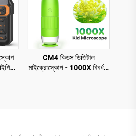
স্কোপ
CM4 কিডস ডিজিটাল
 আইপিএস
মাইক্রোস্কোপ - 1000X বিবর্ধন,
্শন
2" IPS স্ক্রিনযুক্ত পোর্টেবল
 জলরোধী
হ্যান্ডহেল্ড মাইক্রোস্কোপ