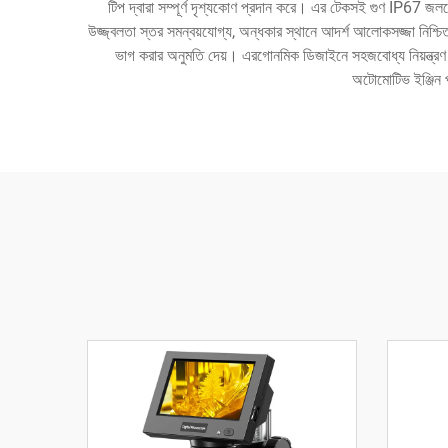
টিপ দ্বারা সম্পূর্ণ দৃশ্যকোণ প্রদান করে। এর টেকসই গুণ IP67 জল
উজ্জ্বলতা স্তর সমন্বয়যোগ্য, অন্ধকার স্থানে আদর্শ আলোকসজ্জা নিশ্চিত
ভাগ করার অনুমতি দেয়। এরগোনমিক ডিজাইনে সহজবোধ্য নিয়ন্ত্রণ 
অটোমোটিভ ইঞ্জিন পর