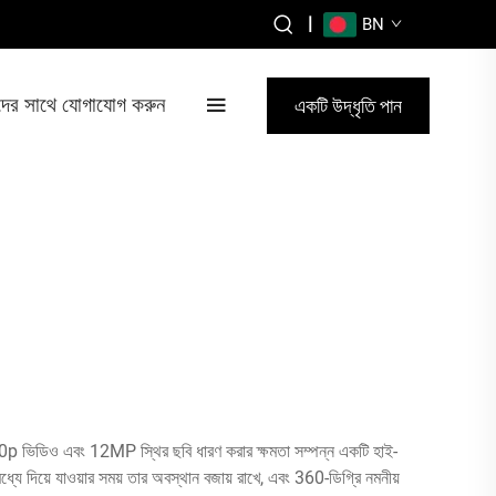
|
BN
ের সাথে যোগাযোগ করুন
একটি উদ্ধৃতি পান
1080p ভিডিও এবং 12MP স্থির ছবি ধারণ করার ক্ষমতা সম্পন্ন একটি হাই-
মধ্যে দিয়ে যাওয়ার সময় তার অবস্থান বজায় রাখে, এবং 360-ডিগ্রি নমনীয়