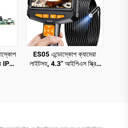
রোস্কোপ
ES05 এন্ডোস্কোপ ক্যামেরা
চির IPS
লাইটসহ, 4.3" আইপিএস স্ক্রিন
ং লাইট
সহ হ্যান্ডহেল্ড বোরস্কোপ