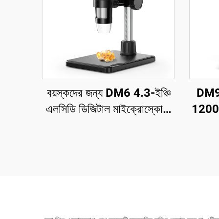
বয়স্কদের জন্য DM6 4.3-ইঞ্চি
DM9 
এলসিডি ডিজিটাল মাইক্রোস্কোপ,
1200X 
8LEDs সহ সোল্ডারিং
কয়
মাইক্রোস্কোপ, মেরামত, পিসিবি,
গাছপালা