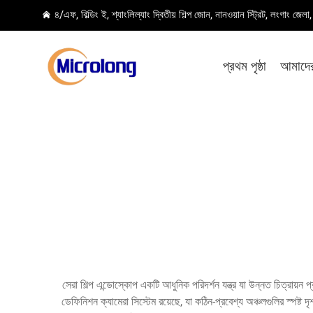
৪/এফ, বিল্ডিং ই, শ্যাংলিল্যাং দ্বিতীয় শিল্প জোন, নানওয়ান স্ট্রিট, লংগাং জেল
প্রথম পৃষ্ঠা
আমাদের 
সেরা শিল্প এন্ডোস্কোপ একটি আধুনিক পরিদর্শন যন্ত্র যা উন্নত চিত্র
ডেফিনিশন ক্যামেরা সিস্টেম রয়েছে, যা কঠিন-প্রবেশ্য অঞ্চলগুলির স্পষ্ট 