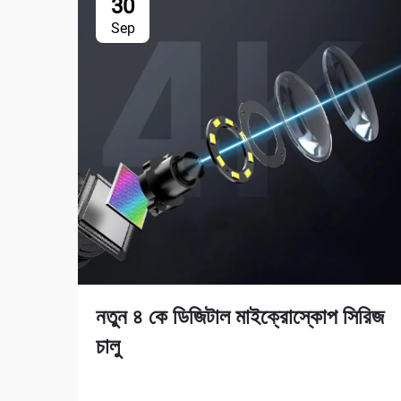
30
Sep
নতুন ৪ কে ডিজিটাল মাইক্রোস্কোপ সিরিজ
চালু