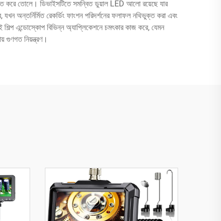
উপযুক্ত করে তোলে। ডিভাইসটিতে সমন্বিত ডুয়াল LED আলো রয়েছে যার
, যখন অন্তর্নির্মিত রেকর্ডিং ফাংশন পরিদর্শনের ফলাফল নথিভুক্ত করা এবং
 শিল্প এন্ডোস্কোপ বিভিন্ন অ্যাপ্লিকেশনে চমৎকার কাজ করে, যেমন
় গুণগত নিয়ন্ত্রণ।