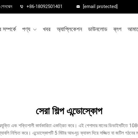
া, শেনঝেন
+86-18092501401
[email protected]
সম্পর্কে
পণ্য
খবর
অ্যাপ্লিকেশন
ডাউনলোড
ব্লগ
আমাদ
সেরা শিল্প এন্ডোস্কোপ
ায়ন প্রযুক্তি এবং শক্তিশালী কার্যকারিতা একত্রিত করে। এই পেশাদার মানের ডিভাইসটিতে 
দৃশ্যাবলি নিশ্চিত করে। এন্ডোস্কোপটি 5 মিটার আধ-দৃঢ় ক্যাবল দিয়ে সজ্জিত যা জটিল গঠনের 