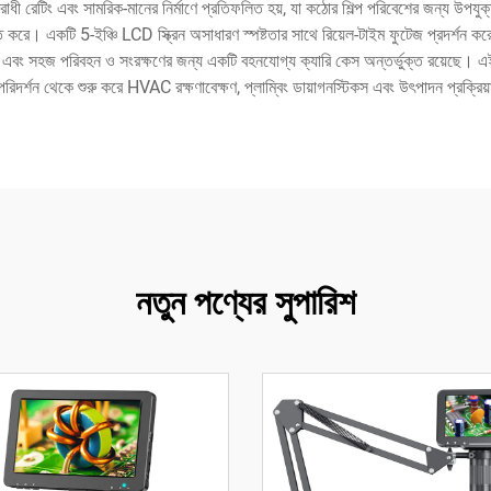
রোধী রেটিং এবং সামরিক-মানের নির্মাণে প্রতিফলিত হয়, যা কঠোর শিল্প পরিবেশের জন্য 
 করে। একটি 5-ইঞ্চি LCD স্ক্রিন অসাধারণ স্পষ্টতার সাথে রিয়েল-টাইম ফুটেজ প্রদর্শন করে
এবং সহজ পরিবহন ও সংরক্ষণের জন্য একটি বহনযোগ্য ক্যারি কেস অন্তর্ভুক্ত রয়েছে। এই
িদর্শন থেকে শুরু করে HVAC রক্ষণাবেক্ষণ, প্লাম্বিং ডায়াগনস্টিকস এবং উৎপাদন প্রক্রিয়ায
নতুন পণ্যের সুপারিশ