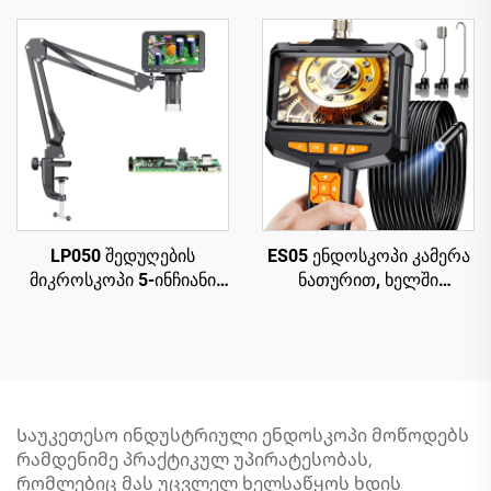
LED-ით, პარკულის
მონეტებისთვის, 12MP,
მიკროსკოპი
PCB სქემის
რემონტისთვის, PCB,
შესაკეთებლად
მცენარეებისთვის
LP050 შედუღების
ES05 ენდოსკოპი კამერა
მიკროსკოპი 5-ინჩიანი
ნათურით, ხელში
IPS ეკრანით, 1080P, 8
გადასატანი ბოროსკოპი
LED რგოლისებური
4.3" IPS ეკრანით
სინათლე
Საუკეთესო ინდუსტრიული ენდოსკოპი მოწოდებს
რამდენიმე პრაქტიკულ უპირატესობას,
რომლებიც მას უცვლელ ხელსაწყოს ხდის