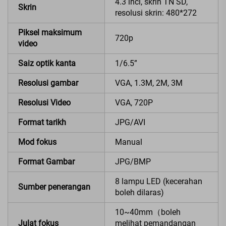
4.3 inci, skrin TN SD,
Skrin
resolusi skrin: 480*272
Piksel maksimum
720p
video
Saiz optik kanta
1/6.5”
Resolusi gambar
VGA, 1.3M, 2M, 3M
Resolusi Video
VGA, 720P
Format tarikh
JPG/AVI
Mod fokus
Manual
Format Gambar
JPG/BMP
8 lampu LED (kecerahan
Sumber penerangan
boleh dilaras)
10~40mm（boleh
Julat fokus
melihat pemandangan