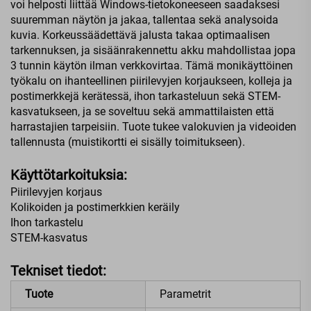
voi helposti liittää Windows-tietokoneeseen saadaksesi
suuremman näytön ja jakaa, tallentaa sekä analysoida
kuvia. Korkeussäädettävä jalusta takaa optimaalisen
tarkennuksen, ja sisäänrakennettu akku mahdollistaa jopa
3 tunnin käytön ilman verkkovirtaa. Tämä monikäyttöinen
työkalu on ihanteellinen piirilevyjen korjaukseen, kolleja ja
postimerkkejä kerätessä, ihon tarkasteluun sekä STEM-
kasvatukseen, ja se soveltuu sekä ammattilaisten että
harrastajien tarpeisiin. Tuote tukee valokuvien ja videoiden
tallennusta (muistikortti ei sisälly toimitukseen).
Käyttötarkoituksia:
Piirilevyjen korjaus
Kolikoiden ja postimerkkien keräily
Ihon tarkastelu
STEM-kasvatus
Tekniset tiedot:
Tuote
Parametrit