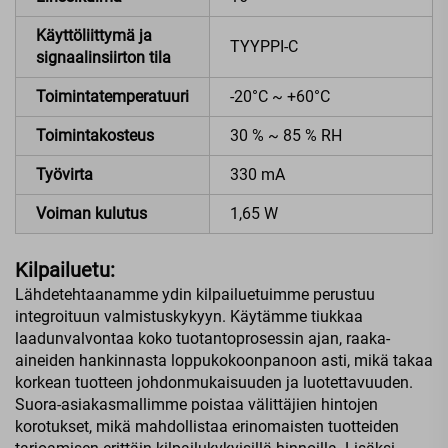
Käyttöliittymä ja
TYYPPI-C
signaalinsiirton tila
Toimintatemperatuuri
-20°C ~ +60°C
Toimintakosteus
30 % ~ 85 % RH
Työvirta
330 mA
Voiman kulutus
1,65 W
Kilpailuetu:
Lähdetehtaanamme ydin kilpailuetuimme perustuu
integroituun valmistuskykyyn. Käytämme tiukkaa
laadunvalvontaa koko tuotantoprosessin ajan, raaka-
aineiden hankinnasta loppukokoonpanoon asti, mikä takaa
korkean tuotteen johdonmukaisuuden ja luotettavuuden.
Suora-asiakasmallimme poistaa välittäjien hintojen
korotukset, mikä mahdollistaa erinomaisten tuotteiden