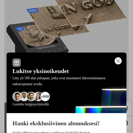
Lukitse yksinoikeudet
Liity yli 500 alan johtajaan, jotka ovat muuttaneet liiketoimintaansa
ratkaisujemme avulla.
Luotettu huippuyrityksillä
Hanki eksklusiivinen alennuksesi!
Syötä sähköpostiosoitteesi saadaksesi henkilökohtaisen