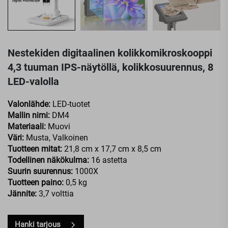
Nestekiden digitaalinen kolikkomikroskooppi
4,3 tuuman IPS-näytöllä, kolikkosuurennus, 8
LED-valolla
Valonlähde:
LED-tuotet
Mallin nimi:
DM4
Materiaali:
Muovi
Väri:
Musta, Valkoinen
Tuotteen mitat:
21,8 cm x 17,7 cm x 8,5 cm
Todellinen näkökulma:
16 astetta
Suurin suurennus:
1000X
Tuotteen paino:
0,5 kg
Jännite:
3,7 volttia
Hanki tarjous