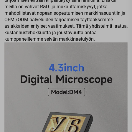
tarjoamisen erittäin kilpailukykyisillä hinnoilla. Lisäksi
meillä on vahvat R&D- ja mukauttamiskyvyt, jotka
mahdollistavat nopean sopeutumisen markkinasuuntiin ja
OEM-/ODM-palveluiden tarjoamisen täyttääksemme
asiakkaiden erityiset vaatimukset. Tämä yhdistelmä laatua,
kustannustehokkuutta ja joustavuutta antaa
kumppaneillemme selvän markkinaetulyön.