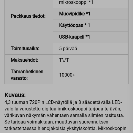
mikroskooppi *1
Muovipidike *1
Packkaus tiedot:
Käyttöopas * 1
USB-kaapeli *1
Toimitusaika:
5 päivää
Maksuehdot:
T\/T
Tämänhetkinen
10000+
varasto:
Kuvaus:
4,3 tuuman 720P:n LCD-näytöllä ja 8 säädettävällä LED-
valolla varustettu digitaalimikroskooppi tarjoaa terävän,
värikuvan näkymän vähentäen samalla silmien rasitusta.
Se tarjoaa voimakkaan, muuttuvan suurennuksen
tarkasteltaessa hienojakoisia yksityiskohtia. Mikroskoopin