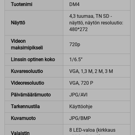
Tuotenimi
DM4
4,3 tuumaa, TN SD -
Näyttö
näyttö, näytön resoluutio:
480*272
Videon
720p
maksimipikseli
Linssin optinen koko
1/6.5”
Kuvaresoluutio
VGA, 1,3 M, 2 M, 3 M
Videoresoluutio
VGA, 720 P
Päivämäärämuoto
JPG/AVI
Tarkennustila
Käyttöohje
Kuvamuoto
JPG/BMP
8 LED-valoa (kirkkaus
Valaistin