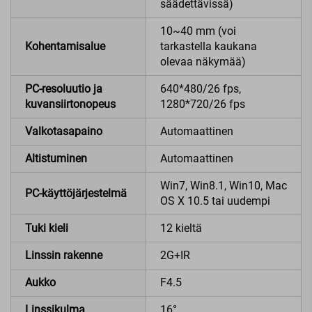
säädettävissä)
10~40 mm (voi
Kohentamisalue
tarkastella kaukana
olevaa näkymää)
PC-resoluutio ja
640*480/26 fps,
kuvansiirtonopeus
1280*720/26 fps
Valkotasapaino
Automaattinen
Altistuminen
Automaattinen
Win7, Win8.1, Win10, Mac
PC-käyttöjärjestelmä
OS X 10.5 tai uudempi
Tuki kieli
12 kieltä
Linssin rakenne
2G+IR
Aukko
F4.5
Linssikulma
16°