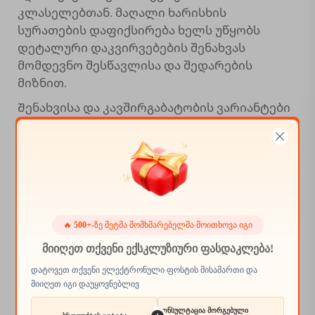
კლასელებთან. მაღალი ხარისხის
სურათების დაფიქსირება ხელს უწყობს
დეტალური დაკვირვებების შენახვას
მომდევნო შესწავლისა და შედარების
მიზნით.
Შენახვისა და კავშირგაბატობის ვარიანტები
განსაზღვრავენ იმას, თუ რამდენად
მარტივად შეძლებენ ბავშვები
მიკროსკოპული ფოტოების კოლექციებს
წვდომას მიიღონ და გააზიარონ. მოდელები,
რომლებსაც აქვთ ამოღებადი მეხსიერების
ბარათები ან USB-კავშირგაბატობა, საშუალებას
🔥
500+
-ზე მეტმა მომხმარებელმა მოითხოვა იგი
აძლევს სურათების მარტივად გადატანას
კომპიუტერებზე მომდევნო შესწავლის ან
მიიღეთ თქვენი ექსკლუზიური ფასდაკლება!
პრეზენტაციების შესაქმნელად. ზოგიერთი
დატოვეთ თქვენი ელექტრონული ფოსტის მისამართი და
უფრო მოწინავე ბავშვების ციფრული
მიიღეთ იგი დაუყოვნებლივ
მიკროსკოპის მოდელი სთავაზობს უკაბელო
კონსულტაცია მორგებული