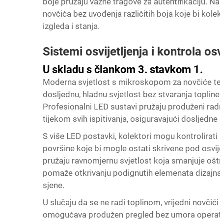
boje pružaju važne tragove za autentifikaciju. N
novčića bez uvođenja različitih boja koje bi ko
izgleda i stanja.
Sistemi osvijetljenja i kontrola osv
U skladu s člankom 3. stavkom 1.
Moderna svjetlost s mikroskopom za novčiće tem
dosljednu, hladnu svjetlost bez stvaranja topline
Profesionalni LED sustavi pružaju produženi rad
tijekom svih ispitivanja, osiguravajući dosljedne
S više LED postavki, kolektori mogu kontrolirati ku
površine koje bi mogle ostati skrivene pod osvije
pružaju ravnomjernu svjetlost koja smanjuje ošt
pomaže otkrivanju podignutih elemenata dizajna 
sjene.
U slučaju da se ne radi toplinom, vrijedni novčić
omogućava produžen pregled bez umora operatera