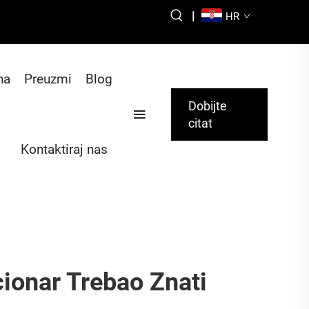
|
HR
na
Preuzmi
Blog
Dobijte
citat
Kontaktiraj nas
cionar Trebao Znati