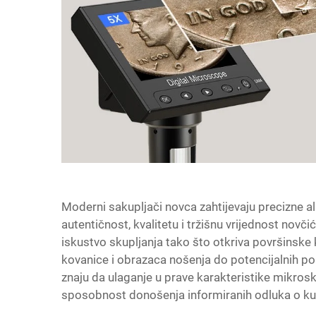
Moderni sakupljači novca zahtijevaju precizne ala
autentičnost, kvalitetu i tržišnu vrijednost novč
iskustvo skupljanja tako što otkriva površinske
kovanice i obrazaca nošenja do potencijalnih pok
znaju da ulaganje u prave karakteristike mikro
sposobnost donošenja informiranih odluka o kupn