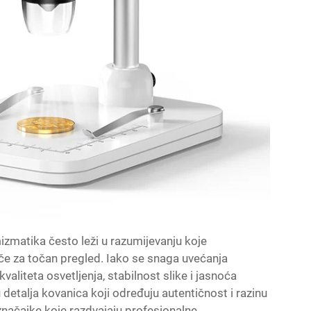
zmatika često leži u razumijevanju koje
če za točan pregled. Iako se snaga uvećanja
valiteta osvetljenja, stabilnost slike i jasnoća
 detalja kovanica koji određuju autentičnost i razinu
značajke koje razdvajaju profesionalne