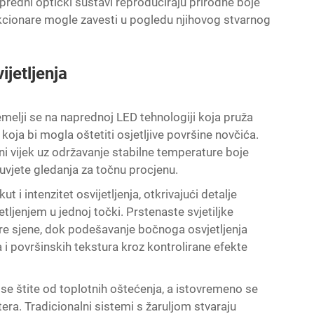
apredni optički sustavi reproduciraju prirodne boje
lekcionare mogle zavesti u pogledu njihovog stvarnog
ijetljenja
elji se na naprednoj LED tehnologiji koja pruža
 koja bi mogla oštetiti osjetljive površine novčića.
ni vijek uz održavanje stabilne temperature boje
 uvjete gledanja za točnu procjenu.
t i intenzitet osvijetljenja, otkrivajući detalje
tljenjem u jednoj točki. Prstenaste svjetiljke
re sjene, dok podešavanje bočnoga osvjetljenja
i površinskih tekstura kroz kontrolirane efekte
i se štite od toplotnih oštećenja, a istovremeno se
. Tradicionalni sistemi s žaruljom stvaraju