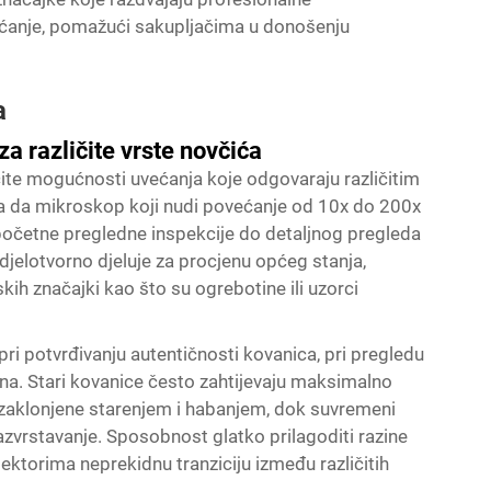
ćanje, pomažući sakupljačima u donošenju
a
a različite vrste novčića
ičite mogućnosti uvećanja koje odgovaraju različitim
a da mikroskop koji nudi povećanje od 10x do 200x
 početne pregledne inspekcije do detaljnog pregleda
djelotvorno djeluje za procjenu općeg stanja,
nskih značajki kao što su ogrebotine ili uzorci
ri potvrđivanju autentičnosti kovanica, pri pregledu
jena. Stari kovanice često zahtijevaju maksimalno
u zaklonjene starenjem i habanjem, dok suvremeni
azvrstavanje. Sposobnost glatko prilagoditi razine
ktorima neprekidnu tranziciju između različitih