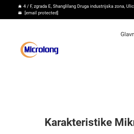
4 / F, zgrada E, Shanglilang Druga industrijska zona, U
[email protected]
Glavn
Karakteristike Mik