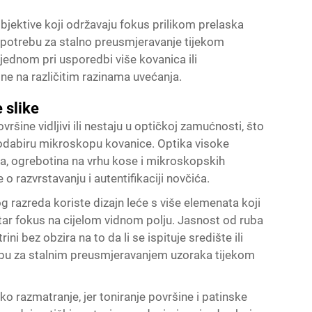
jektive koji održavaju fokus prilikom prelaska
u potrebu za stalno preusmjeravanje tijekom
ednom pri usporedbi više kovanica ili
ne na različitim razinama uvećanja.
 slike
ovršine vidljivi ili nestaju u optičkoj zamućnosti, što
u odabiru mikroskopu kovanice. Optika visoke
anja, ogrebotina na vrhu kose i mikroskopskih
o razvrstavanju i autentifikaciji novčića.
 razreda koriste dizajn leće s više elemenata koji
tar fokus na cijelom vidnom polju. Jasnost od ruba
ni bez obzira na to da li se ispituje središte ili
ebu za stalnim preusmjeravanjem uzoraka tijekom
ko razmatranje, jer toniranje površine i patinske