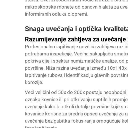
mikroskopske monete od osnovnih alata za uve
informiranih odluka o opremi.
Snaga uvećanja i optička kvalitet
Razumijevanje zahtjeva za uvećanje z
Profesionalno ispitivanje novčića zahtijeva razl
potrebama inspekcije. Većina sakupljača smatr
pokriva cijeli spektar numizmatičke analize, od
površine. Niža razina uvećanja između 10x i 40x 
ispitivanje rubova i identifikaciju glavnih površi
korozije.
Veći veličini od 50x do 200x postaju neophodni p
oznaka kovnice ili pri otkrivanju suptilnih prom
uvećanje kako bi otkrili detalje površine koje s
kovanice korisne za srednji opseg uvećanja za r
uvećanja bez gubitka fokusiranja omogućuje kole