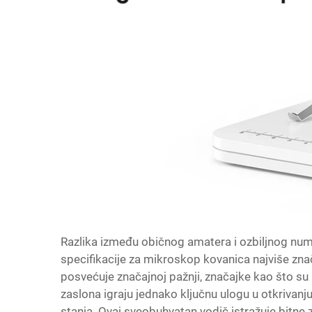
Razlika između običnog amatera i ozbiljnog numi
specifikacije za mikroskop kovanica najviše zna
posvećuje značajnoj pažnji, značajke kao što su k
zaslona igraju jednako ključnu ulogu u otkrivanju
stanja. Ovaj sveobuhvatan vodič istražuje bitne 