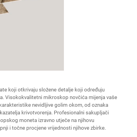
te koji otkrivaju složene detalje koji određuju
ića. Visokokvalitetni mikroskop novčića mijenja vaše
 karakteristike nevidljive golim okom, od oznaka
azatelja krivotvorenja. Profesionalni sakupljači
skopskog moneta izravno utječe na njihovu
ji i točne procjene vrijednosti njihove zbirke.