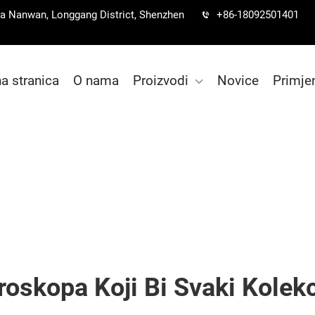
lica Nanwan, Longgang District, Shenzhen
+86-18092501401
a stranica
O nama
Proizvodi
Novice
Primje
roskopa Koji Bi Svaki Kolek