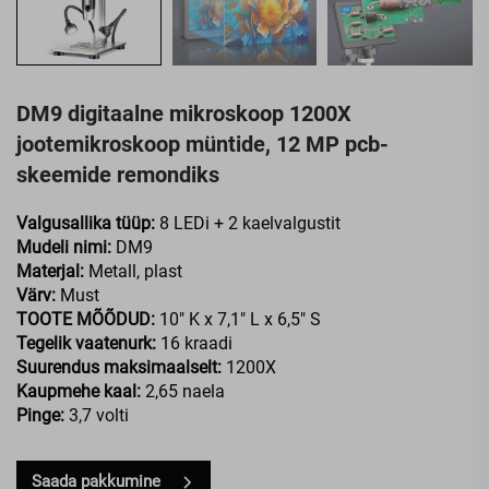
DM9 digitaalne mikroskoop 1200X
jootemikroskoop müntide, 12 MP pcb-
skeemide remondiks
Valgusallika tüüp:
8 LEDi + 2 kaelvalgustit
Mudeli nimi:
DM9
Materjal:
Metall, plast
Värv:
Must
TOOTE MÕÕDUD:
10" K x 7,1" L x 6,5" S
Tegelik vaatenurk:
16 kraadi
Suurendus maksimaalselt:
1200X
Kaupmehe kaal:
2,65 naela
Pinge:
3,7 volti
Saada pakkumine