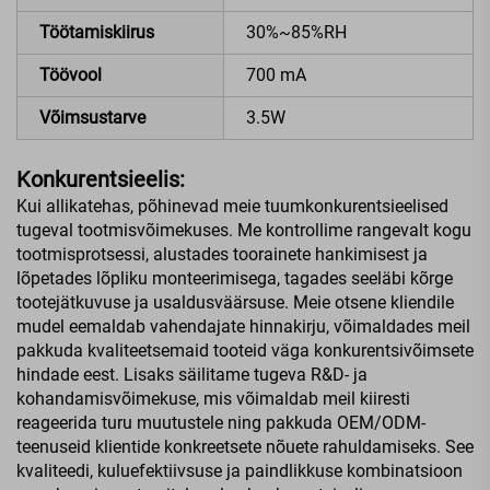
Töötamiskiirus
30%~85%RH
Töövool
700 mA
Võimsustarve
3.5W
Konkurentsieelis:
Kui allikatehas, põhinevad meie tuumkonkurentsieelised
tugeval tootmisvõimekuses. Me kontrollime rangevalt kogu
tootmisprotsessi, alustades toorainete hankimisest ja
lõpetades lõpliku monteerimisega, tagades seeläbi kõrge
tootejätkuvuse ja usaldusväärsuse. Meie otsene kliendile
mudel eemaldab vahendajate hinnakirju, võimaldades meil
pakkuda kvaliteetsemaid tooteid väga konkurentsivõimsete
hindade eest. Lisaks säilitame tugeva R&D- ja
kohandamisvõimekuse, mis võimaldab meil kiiresti
reageerida turu muutustele ning pakkuda OEM/ODM-
teenuseid klientide konkreetsete nõuete rahuldamiseks. See
kvaliteedi, kuluefektiivsuse ja paindlikkuse kombinatsioon