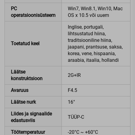
PC
Win7, Win8.1, Win10, Mac
operatsioonisüsteem
OS x 10.5 või uuem
Inglise, portugali,
lihtsustatud hiina,
traditsiooniline hiina,
Toetatud keel
jaapani, prantsuse, saksa,
korea, vene, hispaania,
araabia, itaalia, hollandi
Läätse
2G+IR
konstruktsioon
Avaruus
F4.5
Läätse nurk
16°
Liides ja signaalide
TÜÜP-C
edastusviis
Töötemperatuur
-20°C ~ +60°C