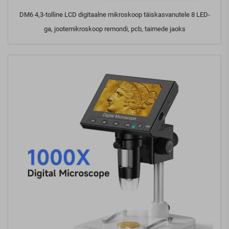
DM6 4,3-tolline LCD digitaalne mikroskoop täiskasvanutele 8 LED-
ga, jootemikroskoop remondi, pcb, taimede jaoks