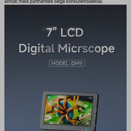
annab meie partneritele selge konkurentsieelise.