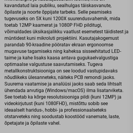
kavandatud laia publiku, sealhulgas täiskasvanute,
õpilaste ja noorte õppijate tarbeks. Selle peamiseks
tugevuseks on 5X kuni 1200X suurendusvahemik, mida
toetab 12MP kaamerat ja 1080P FHD pilditugi,
võimaldades üksikasjalikku vaatlust esemetest täidistest ja
müntidest kuni mikroluti projektiini. Kasutajakogemust
parandab 90-kraadine pööratav ekraan ergonoomse
mugavuse tagamiseks ning kaheksa sisseehitatud LED-
taime ja kahe lisaks kaasa antava gugukaelvalgustiga
optimaalse valgustuse saavutamiseks. Tugeva
metallkonstruktsiooniga on see loodud vastupidavaks
nõudlikeks ülesanneteks, näiteks PCB remondi jaoks.
Suurema vaatamise ja analüüsi jaoks saab seda lihtsalt
ühendada arvutiga (Windows/macOS) ilma lisatarviketa.
See toetab ka kõrge resolutsiooniga pildi (kuni 12MP) ja
videokirjutust (kuni 1080FHD), mistõttu sobib see
ideaalselt haridus-, hobbi- ja professionaalseteks
otstarveteks ning soodustab koostööd vanemate, laste,
õpetajate ja õpilaste vahel.