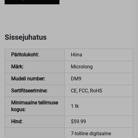
Sissejuhatus
Päritolukoht:
Hiina
Märk:
Microlong
Mudeli number:
DM9
Sertifitseerimine:
CE, FCC, RoHS
Minimaalne tellimuse
1 tk
kogus:
Hind:
$59.99
7-tolline digitaalne