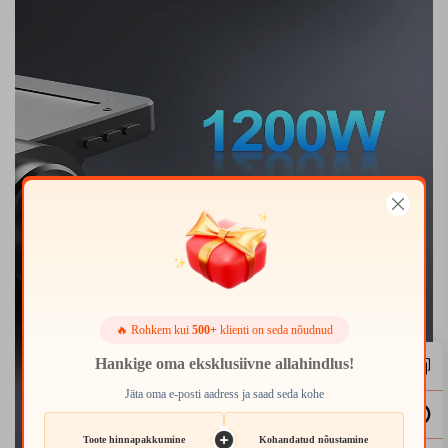
🔥 Rohkem kui
500+
klienti on seda nõudnud
Hankige oma eksklusiivne allahindlus!
Jäta oma e-posti aadress ja saad seda kohe
Toote hinnapakkumine
Kohandatud nõustamine