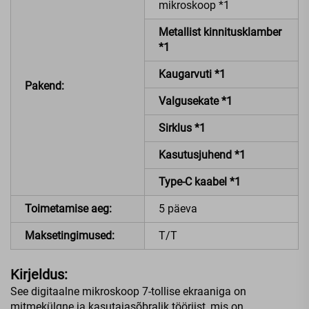
mikroskoop *1
Metallist kinnitusklamber
*1
Kaugarvuti *1
Pakend:
Valgusekate *1
Sirklus *1
Kasutusjuhend *1
Type-C kaabel *1
Toimetamise aeg:
5 päeva
Maksetingimused:
T/T
Kirjeldus:
See digitaalne mikroskoop 7-tollise ekraaniga on
mitmekülgne ja kasutajasõbralik tööriist, mis on