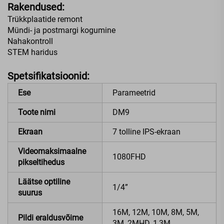
Rakendused:
Trükkplaatide remont
Mündi- ja postmargi kogumine
Nahakontroll
STEM haridus
Spetsifikatsioonid:
Ese
Parameetrid
Toote nimi
DM9
Ekraan
7 tolline IPS-ekraan
Videomaksimaalne
1080FHD
pikseltihedus
Läätse optiline
1/4”
suurus
16M, 12M, 10M, 8M, 5M,
Pildi eraldusvõime
3M, 2MHD, 1,3M