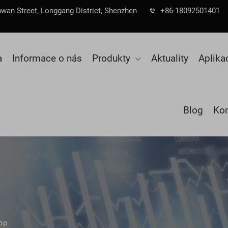
nwan Street, Longgang District, Shenzhen
+86-18092501401
a
Informace o nás
Produkty
Aktuality
Aplika
Blog
Kon
kop