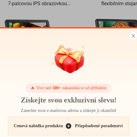
7-palcovou IPS obrazovkou
flexibilním stoj
48MP HD HDMI mikroskop
5palcovou IPS ob
1080P 8 LED kruhové
🔥 Více než
500+
zákazníků to už přihlásilo
Získejte svou exkluzivní slevu!
DM13 mikroskop pro pájení pro
DM12 10,1-palcový 
opravu elektroniky, mincí, šperků
mikroskop HDMI
Zanechte svou e-mailovou adresu a získejte ji okamžitě
s 10 LED
mikroskop pro mince
Cenová nabídka produktu
Přizpůsobené poradenství