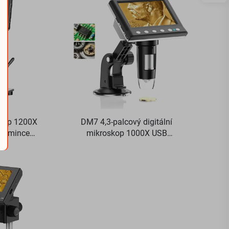
skop 1200X
DM7 4,3-palcový digitální
ro mince
mikroskop 1000X USB
ové desky
mikroskop 1080p kompatibilní s
Windows/Mac OS