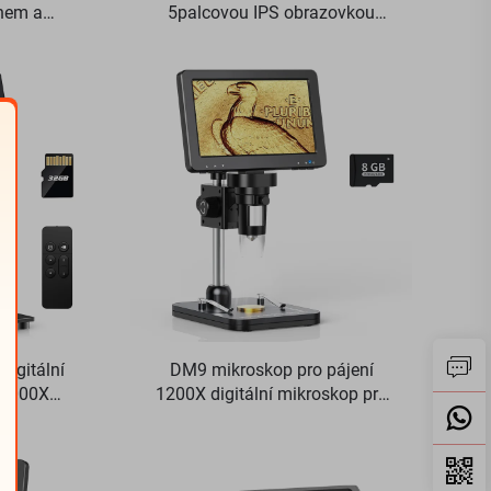
anem a
5palcovou IPS obrazovkou
razovkou
1000X mincovní mikroskop pro
 osvětlení
desky PCB, rostliny, mince
digitální
DM9 mikroskop pro pájení
 2000X
1200X digitální mikroskop pro
 s 10 LED
opravu obvodových desek PCB