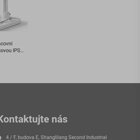
ncovní
covou IPS
o mince s 8
Kontaktujte nás
4 / F, budova E, Shanglilang Second Industrial