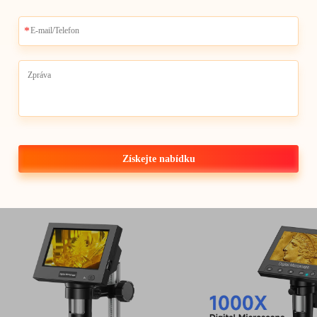
Získejte nabídku
DM9H 7-palcový digitální
DM9 Digitální mikro
mikroskop HDMI 1200X
pájecí mikroskop p
mincovní mikroskop s IPS
12MP oprava obvod
obrazovkou 16MP pájecí
PCB
mikroskop