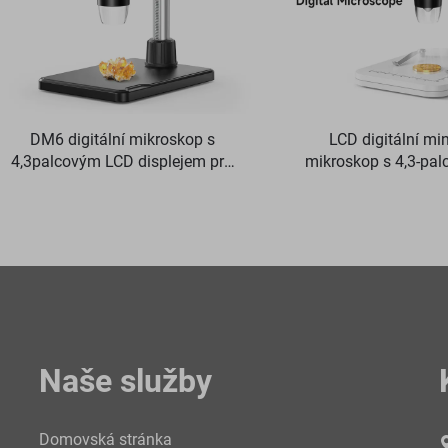
DM6 digitální mikroskop s
LCD digitální mi
4,3palcovým LCD displejem pro
mikroskop s 4,3-pal
dospělé s 8 LED pro pájení,
obrazovkou, lupou pr
opravy, desky plošných spojů,
LED
rostliny
Naše služby
Domovská stránka