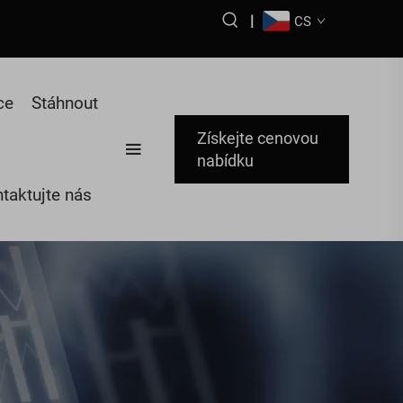
|
CS
ce
Stáhnout
Získejte cenovou
nabídku
taktujte nás