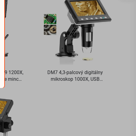
DM9 1200X,
DM7 4,3-palcový digitálny
pre mince,
mikroskop 1000X, USB
odov PCB
mikroskop 1080p, kompatibilný
s Windows/Mac OS