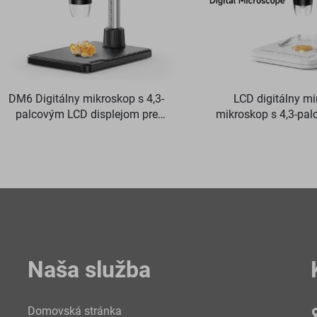
DM6 Digitálny mikroskop s 4,3-
LCD digitálny m
palcovým LCD displejom pre
mikroskop s 4,3-pal
dospelých s 8 LED svetlami,
obrazovkou, lupou na
mikroskop pre spájkovanie na
LED
opravy, dosky PCB, rastliny
Naša služba
Domovská stránka