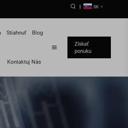
|
SK
a
Stiahnuť
Blog
Získať
ponuku
Kontaktuj Nás