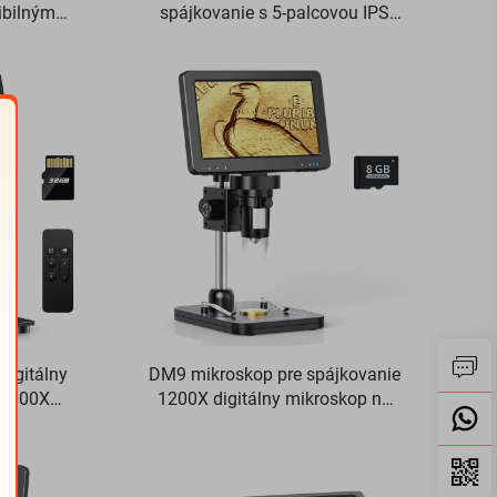
xibilným
spájkovanie s 5-palcovou IPS
ovou IPS
obrazovkou 1000X mincový
P 8 LED
mikroskop pre PCB, rastliny,
enie
mince
digitálny
DM9 mikroskop pre spájkovanie
 2000X
1200X digitálny mikroskop na
 s 10 LED
opravu PCB obvodov