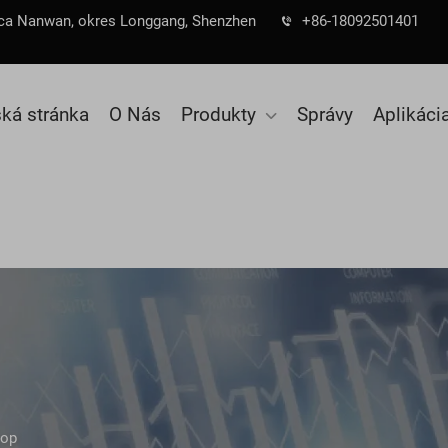
ulica Nanwan, okres Longgang, Shenzhen
+86-18092501401
ká stránka
O Nás
Produkty
Správy
Aplikáci
kop