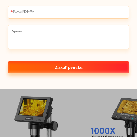
Získať ponuku
Digitálny mikroskop DM9H s 7-
Digitálny mikroskop 
palcovým HDMI displejom
pájkovací mikroskop 
1200X, mincový mikroskop s IPS
12 MP, oprava obv
obrazovkou, 16 MP, pájky