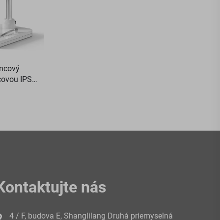
incový
covou IPS
 mince s 8
Kontaktujte nás
4 / F, budova E, Shanglilang Druhá priemyselná