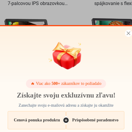
7-palcovou IPS obrazovkou
spájkovanie s fle
48MP HD HDMI mikroskop
stojanom a 5-palc
obrazovkou 1080
kruhové osvetl
🔥 Viac ako
500+
zákazníkov to požiadalo
Získajte svoju exkluzívnu zľavu!
DM13 mikroskop pre
DM12 10,1-palcový 
Zanechajte svoju e-mailovú adresu a získajte ju okamžite
spájkovanie elektroniky, mincí,
mikroskop HDMI
šperkov s 10 LED
mikroskop pre mince
Cenová ponuka produktu
Prispôsobené poradenstvo