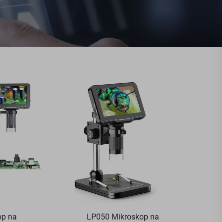
op na
LP050 Mikroskop na