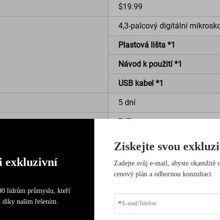
$19.99
4,3-palcový digitální mikrosk
Plastová lišta *1
Návod k použití *1
USB kabel *1
5 dní
T/T
10000+
Získejte svou exkluzi
 exkluzivní
Zadejte svůj e-mail, abyste okamžitě 
cenový plán a odbornou konzultaci.
ýjimečné možnosti pozorování s uživatelsky přívětivým designem
 zvětšením můžete prozkoumávat jemné detaily mincí, desek plo
500 lídrům průmyslu, kteří
 % pro optimální osvětlení šetrné k očím.
í díky našim řešením.
ístění a přenosnost. Intuitivní rozhraní umožňuje snadné pořizová