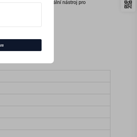
službou 24/7. Je to ideální nástroj pro
ku