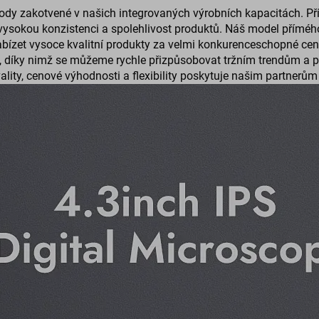
dy zakotvené v našich integrovaných výrobních kapacitách. Pří
ysokou konzistenci a spolehlivost produktů. Náš model přímého
abízet vysoce kvalitní produkty za velmi konkurenceschopné ce
e, díky nimž se můžeme rychle přizpůsobovat tržním trendům a
lity, cenové výhodnosti a flexibility poskytuje našim partnerům