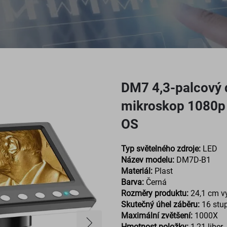
DM7 4,3-palcový 
mikroskop 1080p
OS
Typ světelného zdroje:
LED
Název modelu:
DM7D-B1
Materiál:
Plast
Barva:
Černá
Rozměry produktu:
24,1 cm v
Skutečný úhel záběru:
16 stu
Maximální zvětšení:
1000X
Hmotnost položky:
1,21 liber