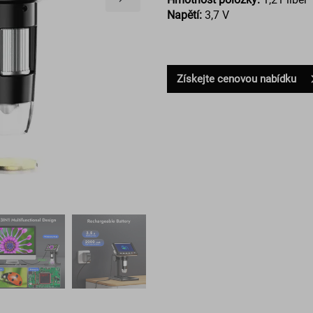
Napětí:
3,7 V
Získejte cenovou nabídku