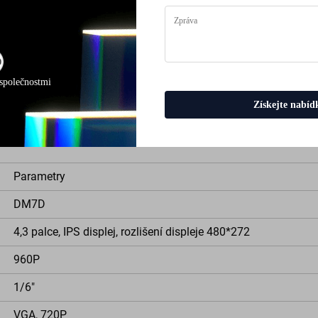
od k obsluze a kabel typu C, podporovaný odbornou zákaznickou 
společnostmi
Získejte nabíd
Parametry
DM7D
4,3 palce, IPS displej, rozlišení displeje 480*272
960P
1/6"
VGA, 720P