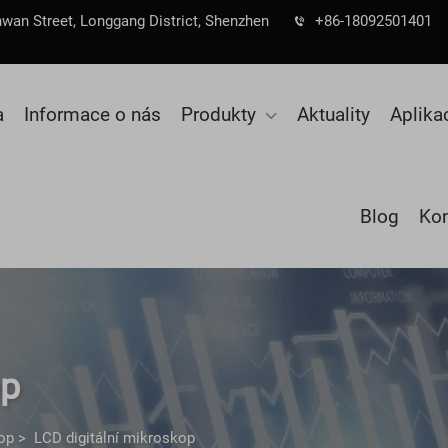
nwan Street, Longgang District, Shenzhen
+86-18092501401
a
Informace o nás
Produkty
Aktuality
Aplika
Blog
Kon
op
kop
>
LCD digitální mikroskop