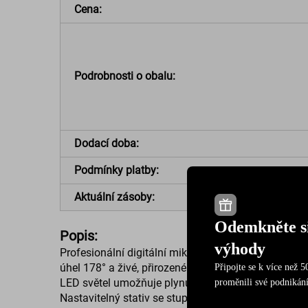
Cena:
Podrobnosti o obalu:
Dodací doba:
Podmínky platby:
Aktuální zásoby:
Odemkněte si
Popis:
výhody
Profesionální digitální mikroskop DM7 kombinuje v
úhel 178° a živé, přirozené barvy. S 50x až 1000x
Připojte se k více než 
LED světel umožňuje plynulé stmívání od 0 % do 100
proměnili své podnikán
Nastavitelný stativ se stupnicí zajišťuje přesné um