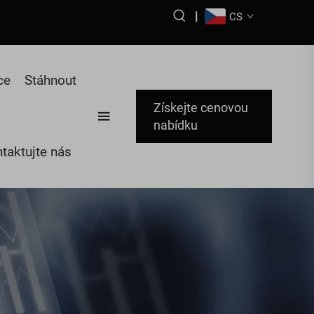
|
CS
ce
Stáhnout
Získejte cenovou
nabídku
taktujte nás