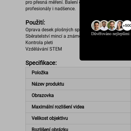
pro přesná měření. Balení obsahuje mikroskop, náv
profesionály i nadšence.
Použití:
Oprava desek plošných spojů
Důvěřováno nejlepšími 
Sběratelství mincí a známek
Kontrola pleti
Vzdělávání STEM
Specifikace:
Položka
Název produktu
Obrazovka
Maximální rozlišení videa
Velikost objektivu
Rozlišení obrázku