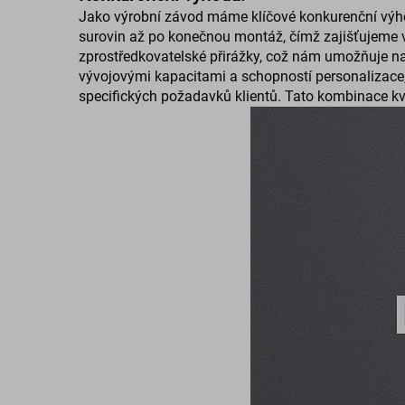
Jako výrobní závod máme klíčové konkurenční výho
surovin až po konečnou montáž, čímž zajišťujeme v
zprostředkovatelské přirážky, což nám umožňuje n
vývojovými kapacitami a schopností personalizac
specifických požadavků klientů. Tato kombinace kva