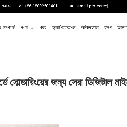
া, শেনঝেন
+86-18092501401
[email protected]
সম্পর্কে
পণ্য
খবর
অ্যাপ্লিকেশন
ডাউনলোড
ব্লগ
আমাদ
র্ডে সোল্ডারিংয়ের জন্য সেরা ডিজিটাল ম