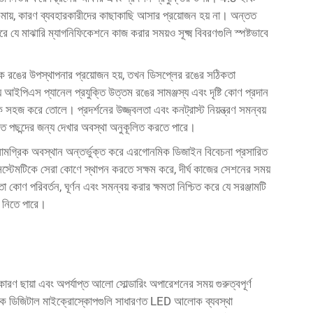
কমায়, কারণ ব্যবহারকারীদের কাছাকাছি আসার প্রয়োজন হয় না। অন্তত
মাঝারি ম্যাগনিফিকেশনে কাজ করার সময়ও সূক্ষ্ম বিবরণগুলি স্পষ্টভাবে
ক রঙের উপস্থাপনার প্রয়োজন হয়, তখন ডিসপ্লের রঙের সঠিকতা
নায় আইপিএস প্যানেল প্রযুক্তি উত্তম রঙের সামঞ্জস্য এবং দৃষ্টি কোণ প্রদান
হজ করে তোলে। প্রদর্শনের উজ্জ্বলতা এবং কনট্রাস্ট নিয়ন্ত্রণ সমন্বয়
িগত পছন্দের জন্য দেখার অবস্থা অনুকূলিত করতে পারে।
সামগ্রিক অবস্থান অন্তর্ভুক্ত করে এরগোনমিক ডিজাইন বিবেচনা প্রসারিত
টি সিস্টেমটিকে সেরা কোণে স্থাপন করতে সক্ষম করে, দীর্ঘ কাজের সেশনের সময়
কোণ পরিবর্তন, ঘূর্ণন এবং সমন্বয় করার ক্ষমতা নিশ্চিত করে যে সরঞ্জামটি
ে নিতে পারে।
রণ ছায়া এবং অপর্যাপ্ত আলো সোল্ডারিং অপারেশনের সময় গুরুত্বপূর্ণ
ুনিক ডিজিটাল মাইক্রোস্কোপগুলি সাধারণত LED আলোক ব্যবস্থা