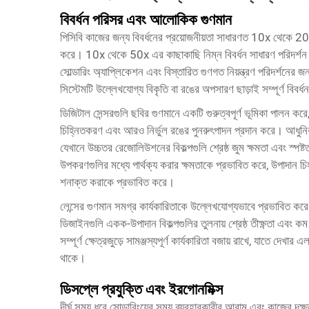
বিবর্ধন পরিসর এবং আলোকিক গুণমান
পিসিবি কাজের জন্য বিবর্ধনের প্রয়োজনীয়তা সাধারণত 10x থেকে 2
করে। 10x থেকে 50x এর কাছাকাছি নিম্ন বিবর্ধন সাধারণ পরিদর্শন 
সোল্ডারিং অ্যাপ্লিকেশন এবং বিস্তারিত গুণগত নিয়ন্ত্রণ পরিদর্শন
সিস্টেমটি উল্লেখযোগ্য বিকৃতি বা রঙের অপসারণ ছাড়াই সম্পূর্ণ বিবর্ধ
ডিজিটাল সেন্সরগুলি ছবির গুণমানে একটি গুরুত্বপূর্ণ ভূমিকা পালন 
চিহ্নিতকরণ এবং আরও নির্ভুল রঙের পুনরুৎপাদন প্রদান করে। আধুন
যেখানে উচ্চতর রেজোলিউশনের বিকল্পগুলি শ্রেষ্ঠ জুম ক্ষমতা এবং স্পষ্টত
উপকরণগুলির মধ্যে পার্থক্য করার ক্ষমতাকে প্রভাবিত করে, উপাদান চিহ্ন
শনাক্ত করাকে প্রভাবিত করে।
লেন্সের গুণমান সমগ্র কার্যকারিতাকে উল্লেখযোগ্যভাবে প্রভাবিত কর
ডিজাইনগুলি একক-উপাদান বিকল্পগুলির তুলনায় শ্রেষ্ঠ তীক্ষ্ণতা এবং কম
সম্পূর্ণ ক্ষেত্রজুড়ে সামঞ্জস্যপূর্ণ কার্যকারিতা বজায় রাখে, যাতে দেখা
থাকে।
ডিসপ্লে প্রযুক্তি এবং ইরগোনমিক্স
দীর্ঘ সময় ধরে সোল্ডারিংয়ের সময় ব্যবহারকারীর আরাম এবং কাজের দক্ষ