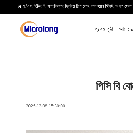
৪/এফ, বিল্ডিং ই, শ্যাংলিল্যাং দ্বিতীয় শিল্প জোন, নানওয়ান স্ট্রিট, লংগাং জেল
প্রথম পৃষ্ঠা
আমাদের 
পিসি বি বো
2025-12-08 15:30:00