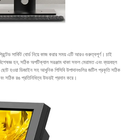
 প্রিন্টেড সার্কিট বোর্ড নিয়ে কাজ করার সময় এটি আরও গুরুত্বপূর্ণ। চাই
বিশেষজ্ঞ হন, সঠিক অপটিক্যাল সরঞ্জাম থাকা সফল মেরামত এবং ব্যয়বহুল
 ছোট হওয়া ডিজাইন সহ আধুনিক পিসিবি উপাদানগুলির জটিল প্রকৃতি সঠিক
 এবং সঠিক রঙ প্রতিনিধিত্ব উভয়ই প্রদান করে।