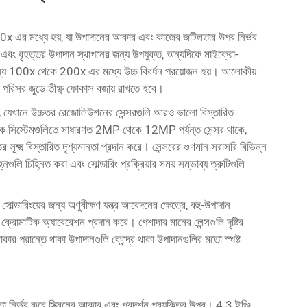
00x এর মধ্যে হয়, যা উপাদানের আকার এবং কাজের জটিলতার উপর নির্ভর
এবং বৃহত্তর উপাদান স্থাপনের জন্য উপযুক্ত, অন্যদিকে মাইক্রো-
ের জন্য 100x থেকে 200x এর মধ্যে উচ্চ বিবর্ধন প্রয়োজন হয়। আলোকীয়
ন পরিসর জুড়ে তীক্ষ্ণ ফোকাস বজায় রাখতে হবে।
করে, যেখানে উচ্চতর রেজোলিউশনের সেন্সরগুলি আরও ভালো বিস্তারিত
িক সিস্টেমগুলিতে সাধারণত 2MP থেকে 12MP পর্যন্ত সেন্সর থাকে,
র সূক্ষ্ম বিস্তারিত দৃশ্যমানতা প্রদান করে। সেন্সরের গুণমান সরাসরি বিভিন্ন
গুলি চিহ্নিত করা এবং সোল্ডারিং প্রক্রিয়ার সময় সম্ভাব্য ত্রুটিগুলি
ে
সোল্ডারিংয়ের জন্য অণুবীক্ষণ যন্ত্র
আবেদনের ক্ষেত্রে, বহু-উপাদান
 ক্রোমাটিক অ্যাবেরেশন প্রদান করে। পেশাদার মানের লেন্সগুলি দৃষ্টির
র এলাকার প্রান্তে থাকা উপাদানগুলি কেন্দ্রে থাকা উপাদানগুলির মতো স্পষ্ট
তা নির্ভর করে স্ক্রিনের আকার এবং প্রদর্শন প্রযুক্তির উপর। 4.3 ইঞ্চি