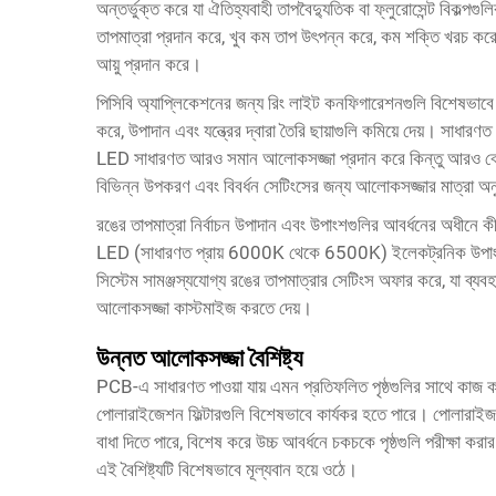
অন্তর্ভুক্ত করে যা ঐতিহ্যবাহী তাপবৈদ্যুতিক বা ফ্লুরোসেন্ট বিকল্পগুল
তাপমাত্রা প্রদান করে, খুব কম তাপ উৎপন্ন করে, কম শক্তি খরচ করে
আয়ু প্রদান করে।
পিসিবি অ্যাপ্লিকেশনের জন্য রিং লাইট কনফিগারেশনগুলি বিশেষভাবে
করে, উপাদান এবং যন্ত্রের দ্বারা তৈরি ছায়াগুলি কমিয়ে দেয়। সাধা
LED সাধারণত আরও সমান আলোকসজ্জা প্রদান করে কিন্তু আরও বেশি শক
বিভিন্ন উপকরণ এবং বিবর্ধন সেটিংসের জন্য আলোকসজ্জার মাত্রা অ
রঙের তাপমাত্রা নির্বাচন উপাদান এবং উপাংশগুলির আবর্ধনের অধীনে ক
LED (সাধারণত প্রায় 6000K থেকে 6500K) ইলেকট্রনিক উপাংশগুল
সিস্টেম সামঞ্জস্যযোগ্য রঙের তাপমাত্রার সেটিংস অফার করে, যা ব্যবহার
আলোকসজ্জা কাস্টমাইজ করতে দেয়।
উন্নত আলোকসজ্জা বৈশিষ্ট্য
PCB-এ সাধারণত পাওয়া যায় এমন প্রতিফলিত পৃষ্ঠগুলির সাথে কাজ করা
পোলারাইজেশন ফিল্টারগুলি বিশেষভাবে কার্যকর হতে পারে। পোলারাইজ
বাধা দিতে পারে, বিশেষ করে উচ্চ আবর্ধনে চকচকে পৃষ্ঠগুলি পরীক্ষা কর
এই বৈশিষ্ট্যটি বিশেষভাবে মূল্যবান হয়ে ওঠে।