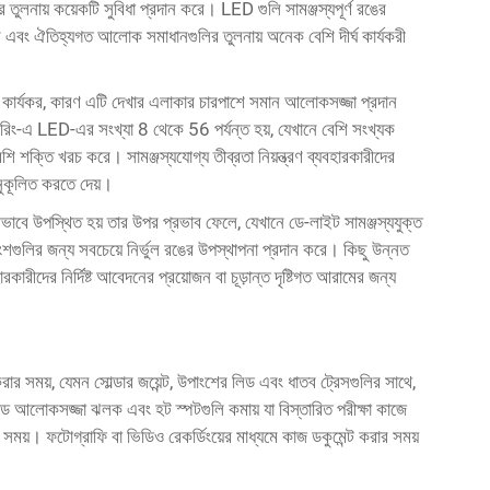
ির তুলনায় কয়েকটি সুবিধা প্রদান করে। LED গুলি সামঞ্জস্যপূর্ণ রঙের
 এবং ঐতিহ্যগত আলোক সমাধানগুলির তুলনায় অনেক বেশি দীর্ঘ কার্যকরী
 কার্যকর, কারণ এটি দেখার এলাকার চারপাশে সমান আলোকসজ্জা প্রদান
রণত রিং-এ LED-এর সংখ্যা 8 থেকে 56 পর্যন্ত হয়, যেখানে বেশি সংখ্যক
্তি খরচ করে। সামঞ্জস্যযোগ্য তীব্রতা নিয়ন্ত্রণ ব্যবহারকারীদের
নুকূলিত করতে দেয়।
ীভাবে উপস্থিত হয় তার উপর প্রভাব ফেলে, যেখানে ডে-লাইট সামঞ্জস্যযুক্ত
ির জন্য সবচেয়ে নির্ভুল রঙের উপস্থাপনা প্রদান করে। কিছু উন্নত
কারীদের নির্দিষ্ট আবেদনের প্রয়োজন বা চূড়ান্ত দৃষ্টিগত আরামের জন্য
র সময়, যেমন সোল্ডার জয়েন্ট, উপাংশের লিড এবং ধাতব ট্রেসগুলির সাথে,
ড আলোকসজ্জা ঝলক এবং হট স্পটগুলি কমায় যা বিস্তারিত পরীক্ষা কাজে
ার সময়। ফটোগ্রাফি বা ভিডিও রেকর্ডিংয়ের মাধ্যমে কাজ ডকুমেন্ট করার সময়