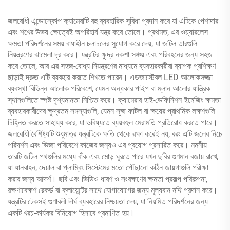
জলরোধী এন্ডোস্কোপ ক্যামেরাটি বহু ব্যবহারিক সুবিধা প্রদান করে যা এটিকে পেশাদার
এবং শখের উভয় ক্ষেত্রেই অপরিহার্য যন্ত্র করে তোলে। প্রথমত, এর ওয়্যারলেস
ক্ষমতা পরিদর্শনের সময় বাধাহীন চলাচলের সুযোগ করে দেয়, যা জটিল তারগুলি
নিয়ন্ত্রণের ঝামেলা দূর করে। যন্ত্রটির ক্ষুদ্র নকশা সঞ্চয় এবং পরিবহনের জন্য সহজ
করে তোলে, আর এর সহজ-বোধ্য নিয়ন্ত্রণের মাধ্যমে ব্যবহারকারীরা ব্যাপক প্রশিক্ষণ
ছাড়াই দ্রুত এটি ব্যবহার করতে শিখতে পারেন। এডজাস্টেবল LED আলোকসজ্জা
ব্যবস্থা বিভিন্ন আলোক পরিবেশে, যেমন অন্ধকার পাইপ বা ম্লান আলোর যান্ত্রিক
স্থানগুলিতে স্পষ্ট দৃশ্যমানতা নিশ্চিত করে। ক্যামেরার হাই-ডেফিনিশন ইমেজিং ক্ষমতা
ব্যবহারকারীদের ক্ষুদ্রতম সমস্যাগুলি, যেমন সূক্ষ্ম ফাটল বা ক্ষয়ের প্রাথমিক লক্ষণগুলি
চিহ্নিত করতে সাহায্য করে, যা ভবিষ্যতে ব্যয়বহুল মেরামতি প্রতিরোধ করতে পারে।
জলরোধী বৈশিষ্ট্যটি শুধুমাত্র যন্ত্রটিকে ক্ষতি থেকে রক্ষা করেই নয়, বরং এটি জলের নিচে
পরিদর্শন এবং ভিজা পরিবেশে কাজের জন্যও এর প্রয়োগ প্রসারিত করে। নমনীয়
তারটি জটিল পথগুলির মধ্যে বাঁক এবং মোড় ঘুরতে পারে যখন ছবির গুণমান বজায় রাখে,
যা যানবাহন, দেয়াল বা প্লাম্বিং সিস্টেমের মতো পৌঁছানো কঠিন জায়গাগুলি পরীক্ষা
করার জন্য আদর্শ। ছবি এবং ভিডিও ধারণ ও সংরক্ষণের ক্ষমতা প্রকল্প পরিকল্পনা,
রক্ষণাবেক্ষণ রেকর্ড বা ক্লায়েন্টের সাথে যোগাযোগের জন্য মূল্যবান নথি প্রদান করে।
যন্ত্রটির টেকসই গুণাবলী দীর্ঘ ব্যবহারের নিশ্চয়তা দেয়, যা নিয়মিত পরিদর্শনের জন্য
একটি খরচ-কার্যকর বিনিয়োগ হিসাবে প্রমাণিত হয়।