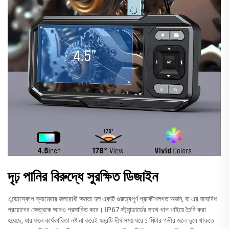
দৃঢ় পানির বিরুদ্ধে সুরক্ষিত ডিজাইন
এন্ডোস্কোপ ক্যামেরার জলরোধী ক্ষমতা হল একটি গুরুত্বপূর্ণ প্রকৌশলগত অর্জন, যা এর নানাবিধ
প্রয়োগের ক্ষেত্রকে আরও প্রসারিত করে। IP67 স্ট্যান্ডার্ডের সাথে খাপ খাইয়ে তৈরি করা
হয়েছে, যার ফলে কার্যকারিতা নষ্ট না করেই যন্ত্রটি দীর্ঘ সময় ধরে ১ মিটার গভীর জলে ডুবে থাকতে