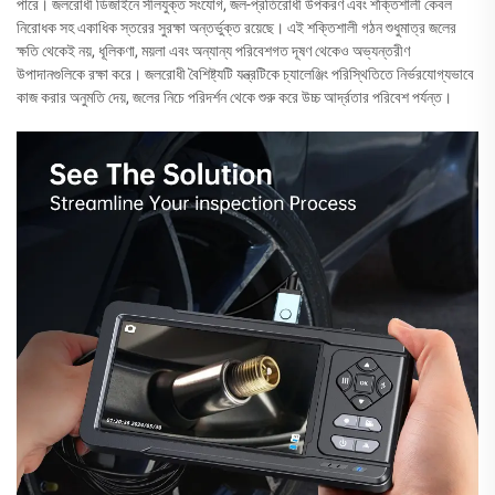
পারে। জলরোধী ডিজাইনে সীলযুক্ত সংযোগ, জল-প্রতিরোধী উপকরণ এবং শক্তিশালী কেবল
নিরোধক সহ একাধিক স্তরের সুরক্ষা অন্তর্ভুক্ত রয়েছে। এই শক্তিশালী গঠন শুধুমাত্র জলের
ক্ষতি থেকেই নয়, ধূলিকণা, ময়লা এবং অন্যান্য পরিবেশগত দূষণ থেকেও অভ্যন্তরীণ
উপাদানগুলিকে রক্ষা করে। জলরোধী বৈশিষ্ট্যটি যন্ত্রটিকে চ্যালেঞ্জিং পরিস্থিতিতে নির্ভরযোগ্যভাবে
কাজ করার অনুমতি দেয়, জলের নিচে পরিদর্শন থেকে শুরু করে উচ্চ আর্দ্রতার পরিবেশ পর্যন্ত।