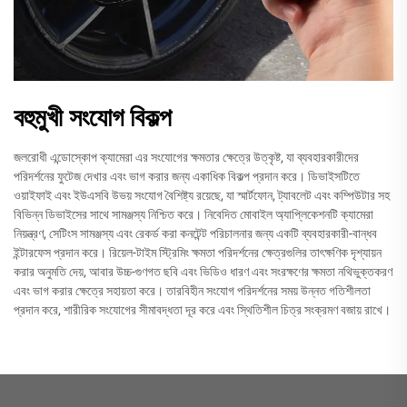
বহুমুখী সংযোগ বিকল্প
জলরোধী এন্ডোস্কোপ ক্যামেরা এর সংযোগের ক্ষমতার ক্ষেত্রে উত্কৃষ্ট, যা ব্যবহারকারীদের
পরিদর্শনের ফুটেজ দেখার এবং ভাগ করার জন্য একাধিক বিকল্প প্রদান করে। ডিভাইসটিতে
ওয়াইফাই এবং ইউএসবি উভয় সংযোগ বৈশিষ্ট্য রয়েছে, যা স্মার্টফোন, ট্যাবলেট এবং কম্পিউটার সহ
বিভিন্ন ডিভাইসের সাথে সামঞ্জস্য নিশ্চিত করে। নিবেদিত মোবাইল অ্যাপ্লিকেশনটি ক্যামেরা
নিয়ন্ত্রণ, সেটিংস সামঞ্জস্য এবং রেকর্ড করা কনটেন্ট পরিচালনার জন্য একটি ব্যবহারকারী-বান্ধব
ইন্টারফেস প্রদান করে। রিয়েল-টাইম স্ট্রিমিং ক্ষমতা পরিদর্শনের ক্ষেত্রগুলির তাৎক্ষণিক দৃশ্যায়ন
করার অনুমতি দেয়, আবার উচ্চ-গুণগত ছবি এবং ভিডিও ধারণ এবং সংরক্ষণের ক্ষমতা নথিভুক্তকরণ
এবং ভাগ করার ক্ষেত্রে সহায়তা করে। তারবিহীন সংযোগ পরিদর্শনের সময় উন্নত গতিশীলতা
প্রদান করে, শারীরিক সংযোগের সীমাবদ্ধতা দূর করে এবং স্থিতিশীল চিত্র সংক্রমণ বজায় রাখে।