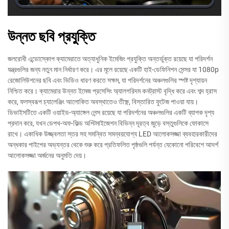
উন্নত ছবি প্রযুক্তি
জলরোধী এন্ডোস্কোপ ক্যামেরাতে অত্যাধুনিক ইমেজিং প্রযুক্তি অন্তর্ভুক্ত রয়েছে যা পরিদর্শন
যন্ত্রগুলির জন্য নতুন মান নির্ধারণ করে। এর মূলে রয়েছে একটি হাই-ডেফিনিশন সেন্সর যা 1080p
রেজোলিউশনের ছবি এবং ভিডিও ধারণ করতে সক্ষম, যা পরিদর্শনের অঞ্চলগুলির স্পষ্ট দৃশ্যায়ন
নিশ্চিত করে। ক্যামেরার উন্নত ইমেজ প্রসেসিং অ্যালগরিদম কনট্রাস্ট বৃদ্ধি করে এবং শব্দ হ্রাস
করে, ফলস্বরূপ চ্যালেঞ্জিং আলোকিত অবস্থাতেও তীক্ষ্ণ, বিস্তারিত ফুটেজ পাওয়া যায়।
ডিভাইসটিতে একটি ওয়াইড-অ্যাঙ্গেল লেন্স রয়েছে যা পরিদর্শনের অঞ্চলগুলির একটি ব্যাপক দৃশ্য
প্রদান করে, যখন ডেপথ-অফ-ফিল্ড অপ্টিমাইজেশন বিভিন্ন দূরত্ব জুড়ে বস্তুগুলিকে ফোকাসে
রাখে। একাধিক উজ্জ্বলতা স্তর সহ সমন্বিত সমন্বয়যোগ্য LED আলোকসজ্জা ব্যবহারকারীদের
অন্ধকার পাইপের অভ্যন্তর থেকে শুরু করে প্রতিফলিত পৃষ্ঠগুলি পর্যন্ত যেকোনো পরিবেশে আদর্শ
আলোকসজ্জা অর্জনের অনুমতি দেয়।