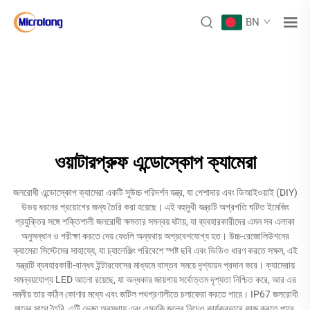
BN
ওয়াটারপ্রুফ এন্ডোস্কোপ ক্যামেরা
জলরোধী এন্ডোস্কোপ ক্যামেরা একটি সুউচ্চ পরিদর্শন যন্ত্র, যা পেশাদার এবং ডিআইওয়াই (DIY)
উভয় ধরনের প্রয়োগের জন্য তৈরি করা হয়েছে। এই বহুমুখী যন্ত্রটি অগ্রগতি ঘটিত ইমেজিং
প্রযুক্তির সঙ্গে শক্তিশালী জলরোধী ক্ষমতার সমন্বয় ঘটায়, যা ব্যবহারকারীদের এমন সব এলাকা
অনুসন্ধান ও পরীক্ষা করতে দেয় যেগুলি অন্যথায় অপ্রবেশযোগ্য হত। উচ্চ-রেজোলিউশনের
ক্যামেরা সিস্টেমের সাহায্যে, যা চ্যালেঞ্জিং পরিবেশে স্পষ্ট ছবি এবং ভিডিও ধারণ করতে সক্ষম, এই
যন্ত্রটি ব্যবহারকারী-বান্ধব ইন্টারফেসের মাধ্যমে বাস্তব সময়ে দৃশ্যায়ন প্রদান করে। ক্যামেরায়
সমন্বয়যোগ্য LED আলো রয়েছে, যা অন্ধকার জায়গায় সর্বোত্তম দৃশ্যতা নিশ্চিত করে, আর এর
নমনীয় তার কঠিন কোণার মধ্যে এবং জটিল পথপ্রণালীতে চলাফেরা করতে পারে। IP67 জলরোধী
মানের সাথে তৈরি, এটি ভেজা অবস্থায় এবং এমনকি জলের নিচেও কার্যকরভাবে কাজ করতে পারে,