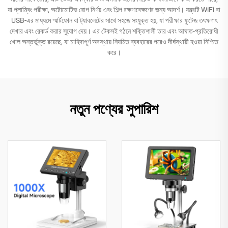
যা প্লাম্বিং পরীক্ষা, অটোমোটিভ রোগ নির্ণয় এবং শিল্প রক্ষণাবেক্ষণের জন্য আদর্শ। যন্ত্রটি WiFi বা
USB-এর মাধ্যমে স্মার্টফোন বা ট্যাবলেটের সাথে সহজে সংযুক্ত হয়, যা পরীক্ষার ফুটেজ তৎক্ষণাৎ
দেখার এবং রেকর্ড করার সুযোগ দেয়। এর টেকসই গঠনে শক্তিশালী তার এবং আঘাত-প্রতিরোধী
খোল অন্তর্ভুক্ত রয়েছে, যা চাহিদাপূর্ণ অবস্থায় নিযমিত ব্যবহারের পরেও দীর্ঘস্থায়ী হওয়া নিশ্চিত
করে।
নতুন পণ্যের সুপারিশ