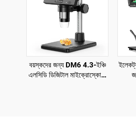
বয়স্কদের জন্য DM6 4.3-ইঞ্চি
ইলেকট্
এলসিডি ডিজিটাল মাইক্রোস্কোপ,
জ
8LEDs সহ সোল্ডারিং
মাইক্
মাইক্রোস্কোপ, মেরামত, পিসিবি,
গাছপালা