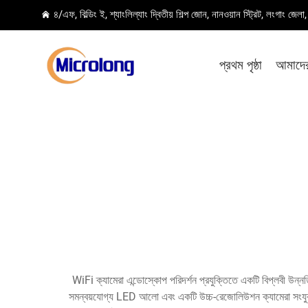
৪/এফ, বিল্ডিং ই, শ্যাংলিল্যাং দ্বিতীয় শিল্প জোন, নানওয়ান স্ট্রিট, লংগাং জেল
প্রথম পৃষ্ঠা
আমাদের 
WiFi ক্যামেরা এন্ডোস্কোপ পরিদর্শন প্রযুক্তিতে একটি বিপ্লবী উন্
সমন্বয়যোগ্য LED আলো এবং একটি উচ্চ-রেজোলিউশন ক্যামেরা সংযুক্ত 