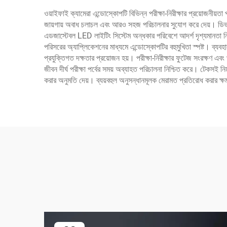
ওয়াইফাই ক্যামেরা এন্ডোস্কোপটি বিভিন্ন পরীক্ষা-নিরীক্ষার প্রয়োজনীয়
জায়গায় অবাধ চলাচল এবং আরও সহজ পরিচালনার সুযোগ করে দেয়। ডিভাইসট
এডজাস্টেবল LED লাইটিং সিস্টেম অন্ধকার পরিবেশে আদর্শ দৃশ্যমানতা নিশ্
পরিসরের অ্যাপ্লিকেশনের মাধ্যমে এন্ডোস্কোপটির বহুমুখিতা স্পষ্ট। ব্য
প্রযুক্তিগত দক্ষতার প্রয়োজন হয়। পরীক্ষা-নিরীক্ষার ফুটেজ সংরক্ষণ এ
জীবন দীর্ঘ পরীক্ষা পর্বের সময় অব্যাহত পরিচালনা নিশ্চিত করে। টেকসই নি
করার অনুমতি দেয়। ব্যয়বহুল অনুসন্ধানমূলক মেরামত প্রতিরোধ করার ক্ষম