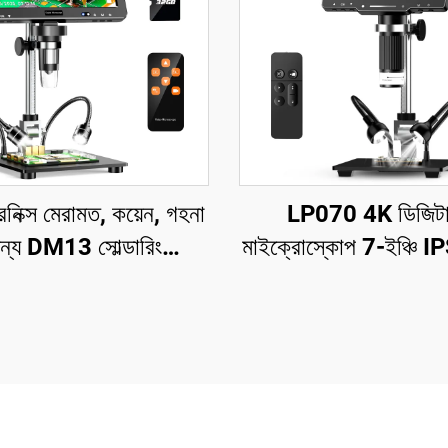
রনিক্স মেরামত, কয়েন, গহনা
LP070 4K ডিজিট
ন্য DM13 সোল্ডারিং
মাইক্রোস্কোপ 7-ইঞ্চি IPS
রোস্কোপ 10 টি LED সহ
সহ 48MP HD HD
মাইক্রোস্কোপ