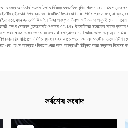
তা পূরণের জন্য অপরিহার্য সরঞ্জাম হিসাবে বিভিন্ন ব্যবহারিক সুবিধা প্রদান করে। এর ওয়্য
ির হাই-ডেফিনিশন ক্যামেরা ক্রিস্টাল-ক্লিয়ার ছবি এবং ভিডিও প্রদান করে, যা ব্যবহারক
চিত করে, যখন জলরোধী ডিজাইন ভিজা অবস্থায় নিরাপদ পরিচালনার অনুমতি দেয়। ঘরোয়া রক্ষণ
বহারকারী-বান্ধব মোবাইল ইন্টারফেসটি পেশাদার এবং DIY উৎসাহীদের উভয়কেই সহজে ব্যবহার 
বং ভাগ করার ক্ষমতা দলের সদস্যদের মধ্যে বা ক্লায়েন্টদের সাথে আরও ভালো ডকুমেন্টেশন এবং
র্মাণ চ্যালেঞ্জিং পরিবেশে নিয়মিত ব্যবহার সহ্য করতে পারে, যখন এডজাস্টেবল রেজোলিউশন সেট
তা এবং প্রধান সমস্যায় পরিণত হওয়ার আগে সমস্যাগুলি চিহ্নিত করার সম্ভাবনা বিবেচনা কর
সর্বশেষ সংবাদ