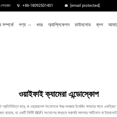
া, শেনঝেন
+86-18092501401
[email protected]
সম্পর্কে
পণ্য
খবর
অ্যাপ্লিকেশন
ডাউনলোড
ব্লগ
আমাদ
ওয়াইফাই ক্যামেরা এন্ডোস্কোপ
নতি প্রতিনিধিত্ব করে, যা ওয়্যারলেস সংযোগকে উচ্চ-সংজ্ঞার ইমেজিং ক্ষমতার সাথে একত্রি
রয়েছে, যা একটি নির্দিষ্ট WiFi সংযোগের মাধ্যমে সরাসরি আপনার স্মার্টফোন বা ট্যাবল