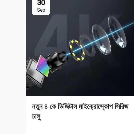
30
Sep
নতুন ৪ কে ডিজিটাল মাইক্রোস্কোপ সিরিজ
চালু