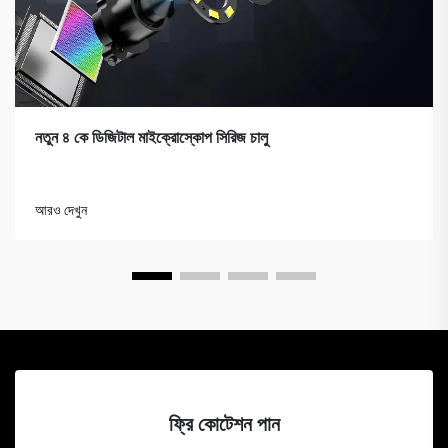
নতুন ৪ কে ডিজিটাল মাইক্রোস্কোপ সিরিজ চালু
আরও দেখুন
ফ্রি কোটেশন পান