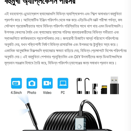
বহুমুখী অ্যাপ্লিকেশন পরিসর
এই বহনযোগ্য এন্ডোস্কোপ ক্যামেরাগুলি বিভিন্ন অ্যাপ্লিকেশন এবং শিল্পে অসাধারণ বহুমুখিতা
প্রদর্শন করে। অটোমোটিভ ইঞ্জিন পরিদর্শন থেকে শুরু করে এইচভিএসি ডাক্ট পরীক্ষা পর্যন্ত, কম
সেটআপ প্রয়োজনীয়তার সাথে বিভিন্ন পরিদর্শন পরিস্থিতির সাথে খাপ খায় এমন ডিভাইসগুলি।
উপলব্ধ কেবলের দৈর্ঘ্য এবং ক্যামেরার ব্যাসের পরিসর ব্যবহারকারীদের বিভিন্ন গভীরতা এবং
স্থানগুলিতে কার্যকরভাবে প্রবেশাধিকার দেয়। জলরোধী ডিজাইন আর্দ্র পরিবেশে পরিদর্শনের
অনুমতি দেয়, যখন শক্তিশালী নির্মাণ বিভিন্ন রাসায়নিক এবং উপকরণের উন্মুক্তি সহ্য করে।
একাধিক আনুষাঙ্গিক বিকল্পগুলি ক্যামেরার ক্ষমতা বাড়িয়ে দেয়, বিভিন্ন প্রেক্ষাপটে বিশেষ পরিদর্শনের
অনুমতি দেয়। এই বহুমুখিতা পেশাদার প্রযুক্তিবিদ এবং DIY উৎসাহীদের জন্য ডিভাইসগুলিকে
মূল্যবান সরঞ্জাম হিসাবে তৈরি করে, বিভিন্ন পরিদর্শন চ্যালেঞ্জের জন্য সমাধান প্রদান করে।