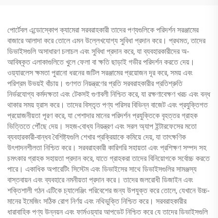
পোর্টেবল এন্ডোস্কোপ ক্যামেরা সরবরাহকারী তাদের পণ্যগুলিকে পরিদর্শন সরঞ্জামের
বাজারে আলাদা করে তোলে এমন উল্লেখযোগ্য সুবিধা প্রদান করে। প্রথমত, তাদের
ডিভাইসগুলি অসাধারণ চলাচল এবং সুবিধা প্রদান করে, যা ব্যবহারকারীদের অ-
আবিষ্কৃত এলাকাগুলিতে খুলে ফেলা বা ক্ষতি ছাড়াই গভীর পরিদর্শন করতে দেয়।
ওয়্যারলেস ক্ষমতা পুরানো ধরনের জটিল সরঞ্জামের প্রয়োজন দূর করে, সময় এবং
পরিশ্রম উভয়ই বাঁচায়। গুণগত নিয়ন্ত্রণের প্রতি সরবরাহকারীর প্রতিশ্রুতি
নির্ভরযোগ্য কর্মদক্ষতা এবং টেকসই গুণাবলী নিশ্চিত করে, যা রক্ষণাবেক্ষণ খরচ এবং বন্ধ
থাকার সময় হ্রাস করে। তাদের বিস্তৃত পণ্য পরিসর বিভিন্ন বাজেট এবং প্রযুক্তিগত
প্রয়োজনীয়তা পূরণ করে, যা পেশাদার মানের পরিদর্শন প্রযুক্তিকে বৃহত্তর গ্রাহক
ভিত্তিতে পৌঁছে দেয়। সহজ-বোধ্য নিয়ন্ত্রণ এবং সরল অ্যাপ ইন্টারফেসের মতো
ব্যবহারকারী-বান্ধব বৈশিষ্ট্যগুলি শেখার প্রক্রিয়াকে কমিয়ে দেয়, যা তাৎক্ষণিক
উৎপাদনশীলতা নিশ্চিত করে। সরবরাহকারী কারিগরি সহায়তা এবং প্রশিক্ষণ সম্পদ সহ
চমৎকার গ্রাহক সহায়তা প্রদান করে, যাতে গ্রাহকরা তাদের বিনিয়োগকে সর্বোচ্চ করতে
পারে। একাধিক অপারেটিং সিস্টেম এবং ডিভাইসের সাথে ডিভাইসগুলির সামঞ্জস্য
বাস্তবায়ন এবং ব্যবহারে নমনীয়তা প্রদান করে। তাদের জলরোধী ডিজাইন এবং
শক্তিশালী গঠন এটিকে চ্যালেঞ্জিং পরিবেশের জন্য উপযুক্ত করে তোলে, যেখানে উচ্চ-
মানের ইমেজিং সঠিক রোগ নির্ণয় এবং নথিভুক্তি নিশ্চিত করে। সরবরাহকারীর
ধারাবাহিক পণ্য উন্নয়ন এবং ফার্মওয়্যার আপডেট নিশ্চিত করে যে তাদের ডিভাইসগুলি