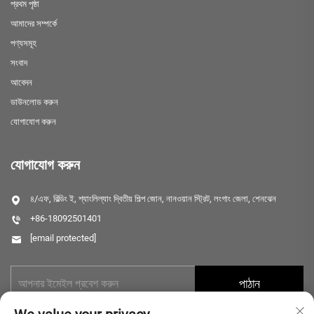
প্রথম পৃষ্ঠা
আমাদের সম্পর্কে
পণ্যসমূহ
সংবাদ
আবেদন
ডাউনলোড করুন
যোগাযোগ করুন
যোগাযোগ করুন
৪/এফ, বিল্ডিং ই, শ্যাংলিল্যাং দ্বিতীয় শিল্প জোন, নানওয়ান স্ট্রিট, লংগাং জেলা, শেনঝেন
+86-18092501401
[email protected]
পাঠান