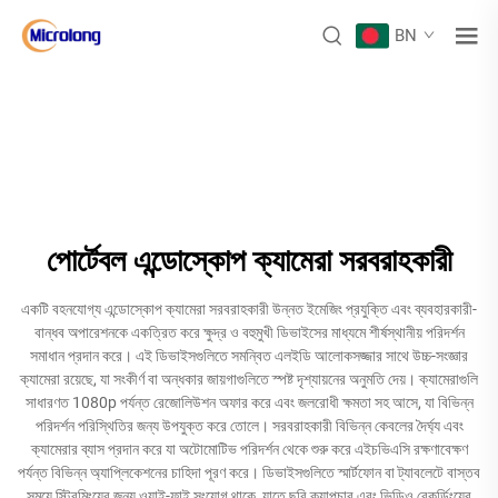
BN
পোর্টেবল এন্ডোস্কোপ ক্যামেরা সরবরাহকারী
একটি বহনযোগ্য এন্ডোস্কোপ ক্যামেরা সরবরাহকারী উন্নত ইমেজিং প্রযুক্তি এবং ব্যবহারকারী-
বান্ধব অপারেশনকে একত্রিত করে ক্ষুদ্র ও বহুমুখী ডিভাইসের মাধ্যমে শীর্ষস্থানীয় পরিদর্শন
সমাধান প্রদান করে। এই ডিভাইসগুলিতে সমন্বিত এলইডি আলোকসজ্জার সাথে উচ্চ-সংজ্ঞার
ক্যামেরা রয়েছে, যা সংকীর্ণ বা অন্ধকার জায়গাগুলিতে স্পষ্ট দৃশ্যায়নের অনুমতি দেয়। ক্যামেরাগুলি
সাধারণত 1080p পর্যন্ত রেজোলিউশন অফার করে এবং জলরোধী ক্ষমতা সহ আসে, যা বিভিন্ন
পরিদর্শন পরিস্থিতির জন্য উপযুক্ত করে তোলে। সরবরাহকারী বিভিন্ন কেবলের দৈর্ঘ্য এবং
ক্যামেরার ব্যাস প্রদান করে যা অটোমোটিভ পরিদর্শন থেকে শুরু করে এইচভিএসি রক্ষণাবেক্ষণ
পর্যন্ত বিভিন্ন অ্যাপ্লিকেশনের চাহিদা পূরণ করে। ডিভাইসগুলিতে স্মার্টফোন বা ট্যাবলেটে বাস্তব
সময়ে স্ট্রিমিংয়ের জন্য ওয়াই-ফাই সংযোগ থাকে, যাতে ছবি ক্যাপচার এবং ভিডিও রেকর্ডিংয়ের