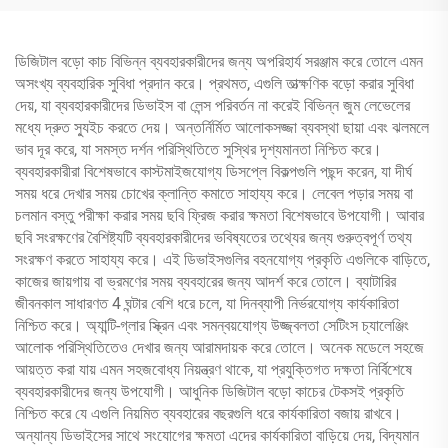
ডিজিটাল বড়ো কাচ বিভিন্ন ব্যবহারকারীদের জন্য অপরিহার্য সরঞ্জাম করে তোলে এমন
অসংখ্য ব্যবহারিক সুবিধা প্রদান করে। প্রথমত, এগুলি তাত্ক্ষণিক বড়ো করার সুবিধা
দেয়, যা ব্যবহারকারীদের ডিভাইস বা লেন্স পরিবর্তন না করেই বিভিন্ন জুম লেভেলের
মধ্যে দ্রুত স্যুইচ করতে দেয়। অন্তর্নির্মিত আলোকসজ্জা ব্যবস্থা ছায়া এবং ঝলমলে
ভাব দূর করে, যা সমস্ত দর্শন পরিস্থিতিতে সুস্থির দৃশ্যমানতা নিশ্চিত করে।
ব্যবহারকারীরা বিশেষভাবে কাস্টমাইজযোগ্য ডিসপ্লে বিকল্পগুলি পছন্দ করেন, যা দীর্ঘ
সময় ধরে দেখার সময় চোখের ক্লান্তি কমাতে সাহায্য করে। লেবেল পড়ার সময় বা
চলমান বস্তু পরীক্ষা করার সময় ছবি ফ্রিজ করার ক্ষমতা বিশেষভাবে উপযোগী। আবার
ছবি সংরক্ষণের বৈশিষ্ট্যটি ব্যবহারকারীদের ভবিষ্যতের তথ্যের জন্য গুরুত্বপূর্ণ তথ্য
সংরক্ষণ করতে সাহায্য করে। এই ডিভাইসগুলির বহনযোগ্য প্রকৃতি এগুলিকে বাড়িতে,
কাজের জায়গায় বা ভ্রমণের সময় ব্যবহারের জন্য আদর্শ করে তোলে। ব্যাটারির
জীবনকাল সাধারণত 4 ঘন্টার বেশি ধরে চলে, যা দিনব্যাপী নির্ভরযোগ্য কার্যকারিতা
নিশ্চিত করে। অ্যান্টি-গ্লার স্ক্রিন এবং সমন্বয়যোগ্য উজ্জ্বলতা সেটিংস চ্যালেঞ্জিং
আলোক পরিস্থিতিতেও দেখার জন্য আরামদায়ক করে তোলে। অনেক মডেলে সহজে
আয়ত্ত করা যায় এমন সহজবোধ্য নিয়ন্ত্রণ থাকে, যা প্রযুক্তিগত দক্ষতা নির্বিশেষে
ব্যবহারকারীদের জন্য উপযোগী। আধুনিক ডিজিটাল বড়ো কাচের টেকসই প্রকৃতি
নিশ্চিত করে যে এগুলি নিয়মিত ব্যবহারের বছরগুলি ধরে কার্যকারিতা বজায় রাখবে।
অন্যান্য ডিভাইসের সাথে সংযোগের ক্ষমতা এদের কার্যকারিতা বাড়িয়ে দেয়, বিদ্যমান