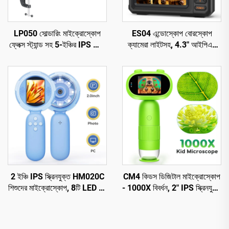
LP050 সোল্ডারিং মাইক্রোস্কোপ
ES04 এন্ডোস্কোপ বোরস্কোপ
ফ্লেক্স স্ট্যান্ড সহ 5-ইঞ্চির IPS স্ক্রিন
ক্যামেরা লাইটসহ, 4.3" আইপিএস
1080P 8 LED রিং লাইট
1920P এইচডি পরিদর্শন ক্যামেরা,
7.9মিমি IP67 জলরোধী
2 ইঞ্চি IPS স্ক্রিনযুক্ত HM020C
CM4 কিডস ডিজিটাল মাইক্রোস্কোপ
শিশুদের মাইক্রোস্কোপ, 8টি LED সহ
- 1000X বিবর্ধন, 2" IPS স্ক্রিনযুক্ত
মিনি পকেট হ্যান্ডহেল্ড মাইক্রোস্কোপ
পোর্টেবল হ্যান্ডহেল্ড মাইক্রোস্কোপ