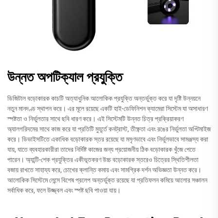
উন্নত অপটিক্যাল প্রযুক্তি
ডিজিটাল বড়োকারক কাচটি অত্যাধুনিক আলোকিক প্রযুক্তি অন্তর্ভুক্ত করে যা দৃষ্টি উন্নয়নে
নতুন মানদণ্ড স্থাপন করে। এর মূলে রয়েছে একটি হাই-ডেফিনিশন ক্যামেরা সিস্টেম যা অসাধারণ
স্পষ্টতা ও নির্ভুলতার সাথে ছবি ধারণ করে। এই সিস্টেমটি উন্নত চিত্র প্রক্রিয়াকরণ
অ্যালগরিদমের সাথে কাজ করে যা প্রতিটি মুহূর্তে কনট্রাস্ট, তীক্ষ্ণতা এবং রঙের নির্ভুলতা অপ্টিমাইজ
করে। ডিভাইসটিতে একাধিক বড়োকারক স্তর রয়েছে যা মসৃণভাবে এবং নির্ভুলভাবে সামঞ্জস্য করা
যায়, যাতে ব্যবহারকারীরা তাদের নির্দিষ্ট কাজের জন্য প্রয়োজনীয় ঠিক বড়োকারক খুঁজে পেতে
পারেন। অ্যান্টি-শেক প্রযুক্তির একীভূতকরণ উচ্চ বড়োকারক স্তরেও চিত্রের স্থিতিশীলতা
বজায় রাখতে সাহায্য করে, চোখের ক্লান্তি কমায় এবং সামগ্রিক দর্শন অভিজ্ঞতা উন্নত করে।
আলোকিক সিস্টেমে লেন্সে বিশেষ প্রলেপ অন্তর্ভুক্ত রয়েছে যা প্রতিফলন কমিয়ে আলোর সঞ্চালন
সর্বাধিক করে, ফলে উজ্জ্বল এবং স্পষ্ট ছবি পাওয়া যায়।