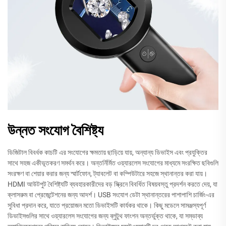
উন্নত সংযোগ বৈশিষ্ট্য
ডিজিটাল বিবর্ধক কাচটি এর সংযোগের ক্ষমতায় ছাড়িয়ে যায়, অন্যান্য ডিভাইস এবং প্রযুক্তির
সাথে সহজ একীভূতকরণ সমর্থন করে। অন্তর্নির্মিত ওয়্যারলেস সংযোগের মাধ্যমে সংরক্ষিত ছবিগুলি
সংরক্ষণ বা শেয়ার করার জন্য স্মার্টফোন, ট্যাবলেট বা কম্পিউটারে সহজে স্থানান্তর করা যায়।
HDMI আউটপুট বৈশিষ্ট্যটি ব্যবহারকারীদের বড় স্ক্রিনে বিবর্ধিত বিষয়বস্তু প্রদর্শন করতে দেয়, যা
ক্লাসরুম বা প্রেজেন্টেশনের জন্য আদর্শ। USB সংযোগ ডেটা স্থানান্তরের পাশাপাশি চার্জিং-এর
সুবিধা প্রদান করে, যাতে প্রয়োজন মতো ডিভাইসটি কার্যকর থাকে। কিছু মডেলে সামঞ্জস্যপূর্ণ
ডিভাইসগুলির সাথে ওয়্যারলেস সংযোগের জন্য ব্লুটুথ ফাংশন অন্তর্ভুক্ত থাকে, যা সম্ভাব্য