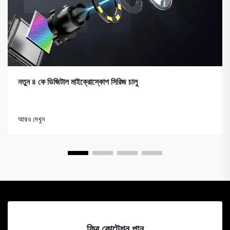
নতুন ৪ কে ডিজিটাল মাইক্রোস্কোপ সিরিজ চালু
আরও দেখুন
ফ্রি কোটেশন পান