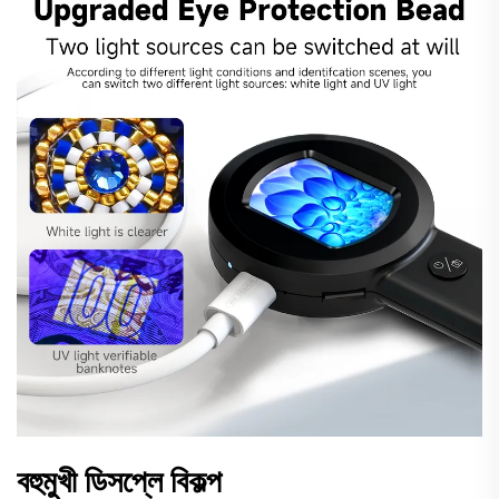
বহুমুখী ডিসপ্লে বিকল্প