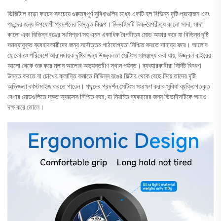
ডিজিটাল বড়ো কাচের সবচেয়ে গুরুত্বপূর্ণ সুবিধাগুলির মধ্যে একটি হল বিভিন্ন দৃষ্টি প্রয়োজন এবং
পছন্দের জন্য উপযোগী প্রদর্শনের বিস্তৃত বিকল্প। ডিভাইসটি উচ্চ-বৈপরীত্য কালো সাদা, সাদা
কালো এবং বিভিন্ন রঙের সংমিশ্রণ সহ এমন একাধিক বৈপরীত্য মোড অফার করে যা বিভিন্ন দৃষ্টি
সমস্যাযুক্ত ব্যবহারকারীদের জন্য সর্বোত্তম পাঠযোগ্যতা নিশ্চিত করতে সাহায্য করে। আলোর
যে কোনও পরিবেশে আরামদায়ক দৃষ্টির জন্য উজ্জ্বলতা সেটিংস সামঞ্জস্য করা যায়, উজ্জ্বল বাইরের
আলো থেকে শুরু করে ম্লান আলোর অভ্যন্তরীণ স্থান পর্যন্ত। ব্যবহারকারীরা নির্দিষ্ট বিবরণ
উন্নত করতে বা চোখের ক্লান্তি কমাতে বিভিন্ন রঙের ফিল্টার থেকে বেছে নিয়ে তাদের দৃষ্টি
অভিজ্ঞতা কাস্টমাইজ করতে পারেন। পছন্দের প্রদর্শন সেটিংস সংরক্ষণ করার সুবিধা ব্যক্তিগতকৃত
দেখার মোডগুলিতে দ্রুত অ্যাক্সেস নিশ্চিত করে, যা নিয়মিত ব্যবহারের জন্য ডিভাইসটিকে আরও
দক্ষ করে তোলে।