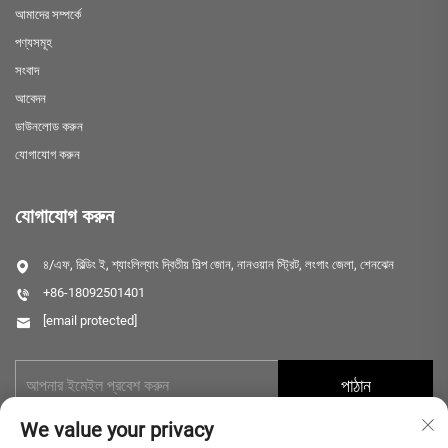
আমাদের সম্পর্কে
পণ্যসমূহ
সংবাদ
আবেদন
ডাউনলোড করুন
যোগাযোগ করুন
যোগাযোগ করুন
৪/এফ, বিল্ডিং ই, শ্যাংলিল্যাং দ্বিতীয় শিল্প জোন, নানওয়ান স্ট্রিট, লংগাং জেলা, শেনঝেন
+86-18092501401
[email protected]
পাঠান
We value your privacy