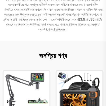
ব্যবহারকারীদের পরে বড়োকৃত ছবিগুলি সংরক্ষণ এবং পর্যালোচনা করতে দেয়। এরগোনমিক
ডিজাইনে সাধারণত একটি আরামদায়ক গ্রিপ এবং সহজে প্রাপ্য নিয়ন্ত্রণ থাকে, যা এটিকে দীর্ঘ সময়
ব্যবহারের জন্য উপযুক্ত করে তোলে। এই যন্ত্রগুলি প্রায়শই পুনঃচার্জযোগ্য ব্যাটারি সহ আসে, যা
ঘন্টার পর ঘন্টা অবিচ্ছিন্ন কাজের সুবিধা দেয়। অনেক ডিজিটাল বড়ো কাচ HDMI বা USB পোর্টের
মাধ্যমে বড় স্ক্রিন বা কম্পিউটারের সাথে সংযুক্ত হতে পারে, যা বিভিন্ন পরিবেশে এর বহুমুখিতা
এবং উপযোগিতা বৃদ্ধি করে।
জনপ্রিয় পণ্য