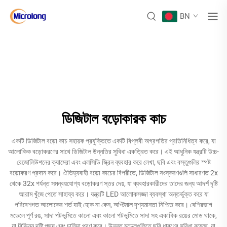
BN
ডিজিটাল বড়োকারক কাচ
একটি ডিজিটাল বড়ো কাচ সহায়ক প্রযুক্তিতে একটি বিপ্লবী অগ্রগতির প্রতিনিধিত্ব করে, যা
আলোকিক বড়োকরণের সাথে ডিজিটাল উন্নতির সুবিধা একত্রিত করে। এই আধুনিক যন্ত্রটি উচ্চ-
রেজোলিউশনের ক্যামেরা এবং এলসিডি স্ক্রিন ব্যবহার করে লেখা, ছবি এবং বস্তুগুলির স্পষ্ট
বড়োকরণ প্রদান করে। ঐতিহ্যবাহী বড়ো কাচের বিপরীতে, ডিজিটাল সংস্করণগুলি সাধারণত 2x
থেকে 32x পর্যন্ত সমন্বয়যোগ্য বড়োকরণ স্তর দেয়, যা ব্যবহারকারীদের তাদের জন্য আদর্শ দৃষ্টি
আরাম খুঁজে পেতে সাহায্য করে। যন্ত্রটি LED আলোকসজ্জা ব্যবস্থা অন্তর্ভুক্ত করে যা
পরিবেশগত আলোকের শর্ত যাই হোক না কেন, অপ্টিমাল দৃশ্যমানতা নিশ্চিত করে। বেশিরভাগ
মডেলে পূর্ণ রঙ, সাদা পটভূমিতে কালো এবং কালো পটভূমিতে সাদা সহ একাধিক রঙের মোড থাকে,
যা বিভিন্ন দৃষ্টি পছন্দ এবং চাহিদা পূরণ করে। উন্নত মডেলগুলিতে ছবি ধারণের সুবিধা রয়েছে, যা