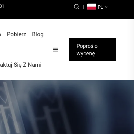
01
|
PL
a
Pobierz
Blog
Poproś o
wycenę
aktuj Się Z Nami