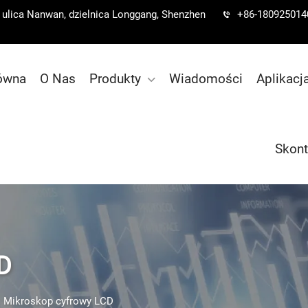
a, ulica Nanwan, dzielnica Longgang, Shenzhen
+86-180925014
łówna
O Nas
Produkty
Wiadomości
Aplikacj
Skont
D
>
Mikroskop cyfrowy LCD