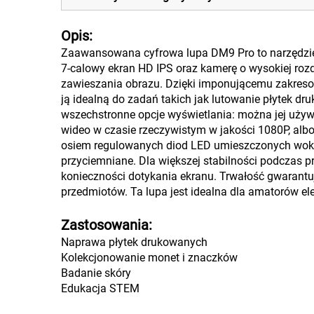
Opis:
Zaawansowana cyfrowa lupa DM9 Pro to narzędzie o
7-calowy ekran HD IPS oraz kamerę o wysokiej rozd
zawieszania obrazu. Dzięki imponującemu zakresow
ją idealną do zadań takich jak lutowanie płytek d
wszechstronne opcje wyświetlania: można jej używ
wideo w czasie rzeczywistym w jakości 1080P, a
osiem regulowanych diod LED umieszczonych wokó
przyciemniane. Dla większej stabilności podczas 
konieczności dotykania ekranu. Trwałość gwarantu
przedmiotów. Ta lupa jest idealna dla amatorów ele
Zastosowania:
Naprawa płytek drukowanych
Kolekcjonowanie monet i znaczków
Badanie skóry
Edukacja STEM