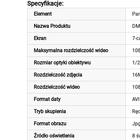
Specyfikacje:
Element
Par
Nazwa Produktu
DM
Ekran
7-c
Maksymalna rozdzielczość wideo
10
Rozmiar optyki obiektywu
1/2
Rozdzielczość zdjęcia
16M
Rozdzielczość wideo
10
Format daty
AVI
Tryb skupienia
Rę
Format obrazu
Jp
Źródło oświetlenia
8 ś