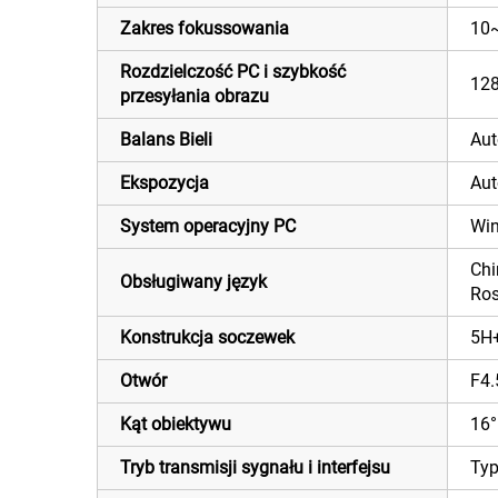
Zakres fokussowania
10~
Rozdzielczość PC i szybkość
12
przesyłania obrazu
Balans Bieli
Au
Ekspozycja
Au
System operacyjny PC
Win
Chi
Obsługiwany język
Ros
Konstrukcja soczewek
5H
Otwór
F4.
Kąt obiektywu
16°
Tryb transmisji sygnału i interfejsu
Ty