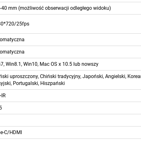
40 mm (możliwość obserwacji odległego widoku)
80*720/25fps
tomatyczna
tomatyczna
7, Win8.1, Win10, Mac OS x 10.5 lub nowszy
ński uproszczony, Chiński tradycyjny, Japoński, Angielski, Koreań
yjski, Portugalski, Hiszpański
+IR
5
pe-C/HDMI