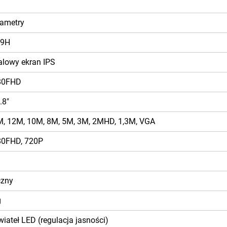
ametry
9H
alowy ekran IPS
80FHD
.8"
, 12M, 10M, 8M, 5M, 3M, 2MHD, 1,3M, VGA
80FHD, 720P
czny
g
wiateł LED (regulacja jasności)