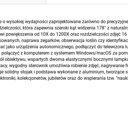
 wysokiej wydajności zaprojektowane zarówno do precyzyjnej pr
zielczości, która zapewnia szeroki kąt widzenia 178° z natural
i powiększenia od 10X do 1200X oraz rozdzielczości zdjęć 16 
rukowanych, naprawa zegarków, obserwacja roślin czy identyfik
ać jako urządzenia autonomicznego, podłączyć do telewizora lu
lbo połączyć z komputerem z systemem Windows/macOS za pomo
ł obiektywu, wspartych dwoma elastycznymi bocznymi lampkam
pracy, wygodny sterownik umożliwia robienie zdjęć, nagrywanie
je solidny stojak i podstawa wykonane z aluminium, tworzące s
ktroniki, kolekcjonerów, jubilerów oraz do wspierania tzw. "nau