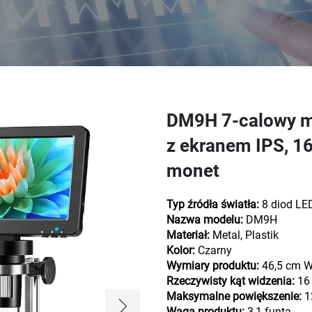
DM9H 7-calowy m
z ekranem IPS, 1
monet
Typ źródła światła:
8 diod LE
Nazwa modelu:
DM9H
Materiał:
Metal, Plastik
Kolor:
Czarny
Wymiary produktu:
46,5 cm W
Rzeczywisty kąt widzenia:
16 
Maksymalne powiększenie:
1
Waga produktu:
3,1 funta