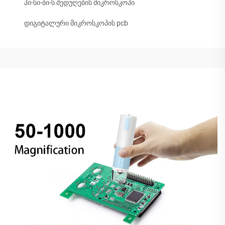
პი-სი-ბი-ს შედუღების მიკროსკოპი
დიგიტალური მიკროსკოპის pcb