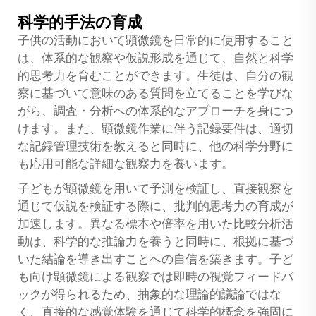
科学的手法の育成
子供の活動において顕微鏡を日常的に使用すること
は、体系的な観察や仮説形成を通じて、自然と科学
的思考力を育むことができます。生徒は、自分の観
察に基づいて意味のある質問を立てることを学びな
がら、調査・分析への体系的なアプローチを身につ
けます。また、顕微鏡作業に伴う記録要件は、適切
な記録管理技術を教えると同時に、他の科学分野に
も応用可能な詳細な観察力を養います。
子どもが顕微鏡を用いて予測を検証し、直接観察を
通じて仮説を検証する際に、批判的思考力の育成が
加速します。異なる標本や倍率を用いた比較分析活
動は、科学的な推論力を養うと同時に、根拠に基づ
いた結論を導き出すことへの自信を築きます。子ど
も向け顕微鏡による観察では即時の視覚フィードバ
ックが得られるため、抽象的な理論的議論ではな
く、直接的な感覚体験を通じて科学的概念を強固に