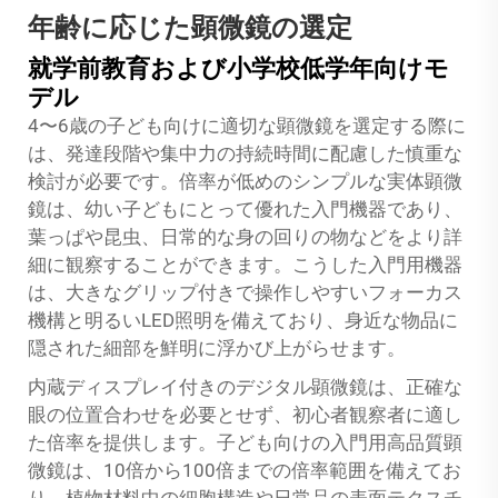
年齢に応じた顕微鏡の選定
就学前教育および小学校低学年向けモ
デル
4〜6歳の子ども向けに適切な顕微鏡を選定する際に
は、発達段階や集中力の持続時間に配慮した慎重な
検討が必要です。倍率が低めのシンプルな実体顕微
鏡は、幼い子どもにとって優れた入門機器であり、
葉っぱや昆虫、日常的な身の回りの物などをより詳
細に観察することができます。こうした入門用機器
は、大きなグリップ付きで操作しやすいフォーカス
機構と明るいLED照明を備えており、身近な物品に
隠された細部を鮮明に浮かび上がらせます。
内蔵ディスプレイ付きのデジタル顕微鏡は、正確な
眼の位置合わせを必要とせず、初心者観察者に適し
た倍率を提供します。子ども向けの入門用高品質顕
微鏡は、10倍から100倍までの倍率範囲を備えてお