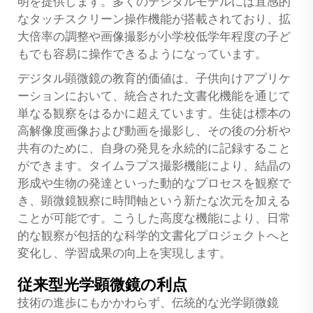
明を提供します。多くのデジタルモデルには直感的
なタッチスクリーン操作機能が搭載されており、拡
大倍率の調整や画像撮影が小学校低学年程度の子ど
もでも容易に操作できるようになっています。
デジタル顕微鏡の教育的価値は、子供向けアプリケ
ーションにおいて、統合された文書化機能を通じて
単なる観察をはるかに超えています。生徒は標本の
高解像度画像および動画を撮影し、その後の分析や
共有のために、自身の発見を永続的に記録すること
ができます。タイムラプス撮影機能により、結晶の
形成や生物の発達といった動的なプロセスを観察で
き、顕微鏡観察に時間軸という新たな次元を加える
ことが可能です。こうした高度な機能により、日常
的な観察が包括的な科学的文書化プロジェクトへと
変化し、学習成果の向上を実現します。
従来型光学顕微鏡の利点
技術の進歩にもかかわらず、伝統的な光学顕微鏡