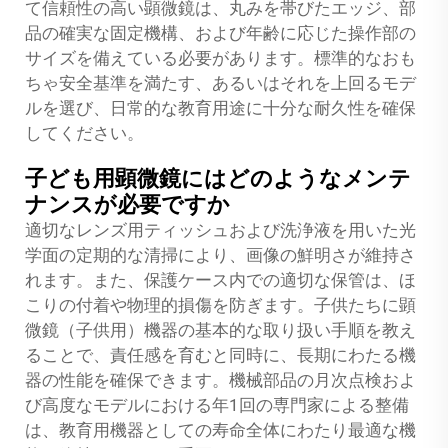
て信頼性の高い顕微鏡は、丸みを帯びたエッジ、部
品の確実な固定機構、および年齢に応じた操作部の
サイズを備えている必要があります。標準的なおも
ちゃ安全基準を満たす、あるいはそれを上回るモデ
ルを選び、日常的な教育用途に十分な耐久性を確保
してください。
子ども用顕微鏡にはどのようなメンテ
ナンスが必要ですか
適切なレンズ用ティッシュおよび洗浄液を用いた光
学面の定期的な清掃により、画像の鮮明さが維持さ
れます。また、保護ケース内での適切な保管は、ほ
こりの付着や物理的損傷を防ぎます。子供たちに顕
微鏡（子供用）機器の基本的な取り扱い手順を教え
ることで、責任感を育むと同時に、長期にわたる機
器の性能を確保できます。機械部品の月次点検およ
び高度なモデルにおける年1回の専門家による整備
は、教育用機器としての寿命全体にわたり最適な機