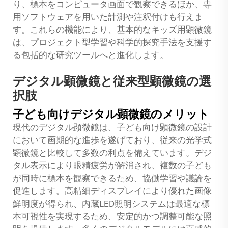
り、標本をコンピュータ画面で観察できるほか、専
用ソフトウェアを用いた計測や注釈付けも行えま
す。これらの機能により、基本的なキッズ用顕微鏡
は、プロジェクト型学習や科学的探究手法を支援す
る包括的な研究ツールへと進化します。
デジタル顕微鏡と従来型顕微鏡の選
択肢
子ども向けデジタル顕微鏡のメリット
現代のデジタル顕微鏡は、子ども向け顕微鏡の設計
において画期的な進歩を遂げており、従来の光学式
顕微鏡と比較して多数の利点を備えています。デジ
タル表示により眼精疲労が解消され、複数の子ども
が同時に標本を観察できるため、協働学習や議論を
促進します。高精細ディスプレイにより優れた画像
鮮明度が得られ、内蔵LED照明システムは最適な標
本可視性を実現するため、安定的かつ調整可能な照