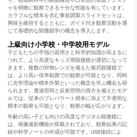
り、植物材料中の細胞構造や日常品の表面テクスチ
ャを明瞭に観察できる十分な性能を有しています。
カラフルな標本を含む事前調製スライドセットは、
興味を維持するとともに、ガイド付き観察活動を通
じて基礎的な顕微鏡学の概念を導入します。
上級向け小学校・中学校用モデル
子どもたちの手指の器用さと科学的知識が高まるに
つれて、より高度なキッズ用顕微鏡が適切になって
きます。複数の対物レンズを備えた複式顕微鏡で
は、より高い倍率範囲での観察が可能となり、同時
に光学理論や標本作製といった概念を学ぶ機会も得
られます。透過照明と反射照明の両方を備えたモデ
ルでは、従来のプレパラート標本に加えて不透明な
標本の観察も可能となり、観察の幅が広がります。
年齢の高い子ども向けの高度なデジタル顕微鏡に
は、画像撮影機能が搭載されており、観察結果の記
録や科学ノートの作成が可能です。USB接続によ