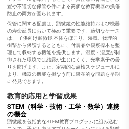
置や不適切な保管条件による高価な教育機器の損傷
防止の両方が図られます。
保管に関する配慮は、顕微鏡の性能維持および機器
の寿命延長において極めて重要です。適切なケース
は、
子供向け顕微鏡
本体をほこり、湿気、物理的
衝撃から保護するとともに、付属品や観察標本を整
理して収納する機能を提供します。温度・湿度が制
御された環境では結露が生じにくく、光学素子の曇
りを防げます。また、定期的な点検スケジュールに
より、機器の機能を損なう前に潜在的な問題を早期
に発見できます。
教育的応用と学習成果
STEM（科学・技術・工学・数学）連携
の機会
顕微鏡を包括的なSTEM教育プログラムに組み込む
ことで、子ども向けアプリケーションにおける顕微