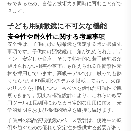
せできるため、自信と技術力を同時に育むことがで
きます。
子ども用顕微鏡に不可欠な機能
安全性や耐久性に関する考慮事項
安全性は、子供向けに顕微鏡を選定する際の最優先
事項です。子供向け顕微鏡は、角が丸められたデザ
イン、安定した台座、そして熱狂的な若手研究者が
避けられない衝突や落下にも耐えられる耐衝撃性素
材を採用しています。高級モデルでは、触っても熱
くならないLED照明システムを搭載しており、火傷
のリスクを排除しつつ、被検体を優れた可視性で観
察できます。頑丈な構造設計により、これらの教育
用ツールは長期間にわたる日常的な使用に耐え、光
学的鮮明さおよび機械的精度を維持し続けます。
子供用の高品質顕微鏡のベース設計は、使用中の転
倒を防ぐための優れた安定性を提供する必要があり