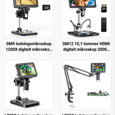
DM9 lodningsmikroskop
DM12 10,1-tommer HDMI
1200X digitalt mikroskop
digitalt mikroskop 2000X
til PCB-kredsreparation
møntmikroskop med 10
LED'er