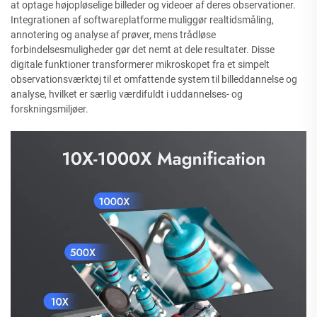
at optage højopløselige billeder og videoer af deres observationer.
Integrationen af softwareplatforme muliggør realtidsmåling,
annotering og analyse af prøver, mens trådløse
forbindelsesmuligheder gør det nemt at dele resultater. Disse
digitale funktioner transformerer mikroskopet fra et simpelt
observationsværktøj til et omfattende system til billeddannelse og
analyse, hvilket er særlig værdifuldt i uddannelses- og
forskningsmiljøer.