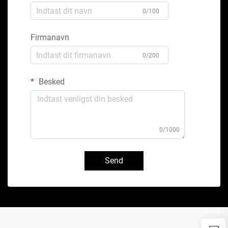
0/100
Firmanavn
0/200
Besked
0/1000
Send