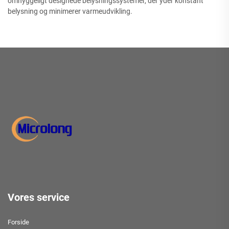
omhyggeligt designede belysningssystemer, der yder konstant
belysning og minimerer varmeudvikling.
Vores service
Forside