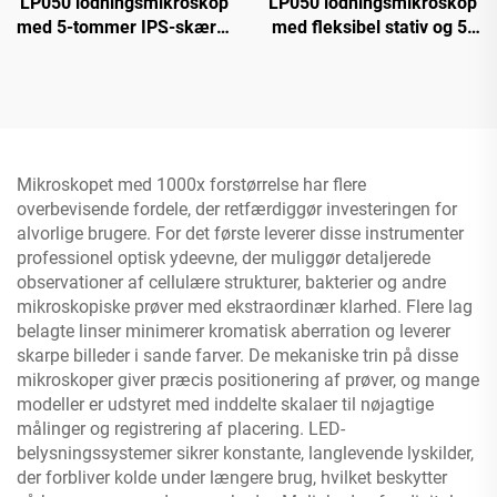
LP050 lodningsmikroskop
LP050 lodningsmikroskop
med 5-tommer IPS-skærm
med fleksibel stativ og 5-
1000X møntmikroskop til
tommer IPS-skærm 1080P
PCB, planter, mønter
8 LED-ringbelysning
Mikroskopet med 1000x forstørrelse har flere
overbevisende fordele, der retfærdiggør investeringen for
alvorlige brugere. For det første leverer disse instrumenter
professionel optisk ydeevne, der muliggør detaljerede
observationer af cellulære strukturer, bakterier og andre
mikroskopiske prøver med ekstraordinær klarhed. Flere lag
belagte linser minimerer kromatisk aberration og leverer
skarpe billeder i sande farver. De mekaniske trin på disse
mikroskoper giver præcis positionering af prøver, og mange
modeller er udstyret med inddelte skalaer til nøjagtige
målinger og registrering af placering. LED-
belysningssystemer sikrer konstante, langlevende lyskilder,
der forbliver kolde under længere brug, hvilket beskytter