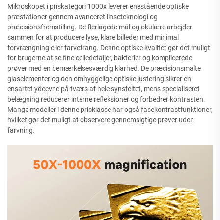
Mikroskopet i priskategori 1000x leverer enestående optiske
præstationer gennem avanceret linseteknologi og
præcisionsfremstilling. De flerlagede mål og okulære arbejder
sammen for at producere lyse, klare billeder med minimal
forvrængning eller farvefrang. Denne optiske kvalitet gør det muligt
for brugerne at se fine celledetaljer, bakterier og komplicerede
prøver med en bemærkelsesværdig klarhed. De præcisionsmalte
glaselementer og den omhyggelige optiske justering sikrer en
ensartet ydeevne på tværs af hele synsfeltet, mens specialiseret
belægning reducerer interne refleksioner og forbedrer kontrasten.
Mange modeller i denne prisklasse har også fasekontrastfunktioner,
hvilket gør det muligt at observere gennemsigtige prøver uden
farvning.