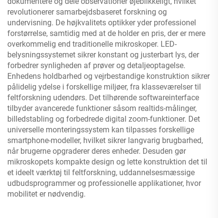
dokumentere og dele observationer øjeblikkeligt, hvilket
revolutionerer samarbejdsbaseret forskning og
undervisning. De højkvalitets optikker yder professionel
forstørrelse, samtidig med at de holder en pris, der er mere
overkommelig end traditionelle mikroskoper. LED-
belysningssystemet sikrer konstant og justerbart lys, der
forbedrer synligheden af prøver og detaljeoptagelse.
Enhedens holdbarhed og vejrbestandige konstruktion sikrer
pålidelig ydelse i forskellige miljøer, fra klasseværelser til
feltforskning udendørs. Det tilhørende softwareinterface
tilbyder avancerede funktioner såsom realtids-målinger,
billedstabling og forbedrede digital zoom-funktioner. Det
universelle monteringssystem kan tilpasses forskellige
smartphone-modeller, hvilket sikrer langvarig brugbarhed,
når brugerne opgraderer deres enheder. Desuden gør
mikroskopets kompakte design og lette konstruktion det til
et ideelt værktøj til feltforskning, uddannelsesmæssige
udbudsprogrammer og professionelle applikationer, hvor
mobilitet er nødvendig.