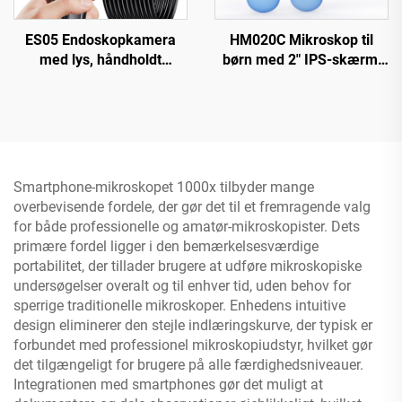
ES05 Endoskopkamera
HM020C Mikroskop til
med lys, håndholdt
børn med 2" IPS-skærm,
boreskop med 4,3" IPS-
mini lomme
skærm
håndmikroskop med 8
LED'er
Smartphone-mikroskopet 1000x tilbyder mange
overbevisende fordele, der gør det til et fremragende valg
for både professionelle og amatør-mikroskopister. Dets
primære fordel ligger i den bemærkelsesværdige
portabilitet, der tillader brugere at udføre mikroskopiske
undersøgelser overalt og til enhver tid, uden behov for
sperrige traditionelle mikroskoper. Enhedens intuitive
design eliminerer den stejle indlæringskurve, der typisk er
forbundet med professionel mikroskopiudstyr, hvilket gør
det tilgængeligt for brugere på alle færdighedsniveauer.
Integrationen med smartphones gør det muligt at