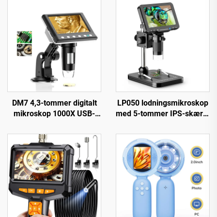
DM7 4,3-tommer digitalt
LP050 lodningsmikroskop
mikroskop 1000X USB-
med 5-tommer IPS-skærm
mikroskop 1080p
1000X møntmikroskop til
kompatibelt med
PCB, planter, mønter
Windows/Mac OS