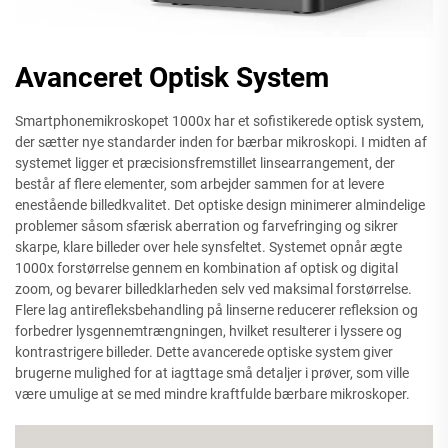
Avanceret Optisk System
Smartphonemikroskopet 1000x har et sofistikerede optisk system,
der sætter nye standarder inden for bærbar mikroskopi. I midten af
systemet ligger et præcisionsfremstillet linsearrangement, der
består af flere elementer, som arbejder sammen for at levere
enestående billedkvalitet. Det optiske design minimerer almindelige
problemer såsom sfærisk aberration og farvefringing og sikrer
skarpe, klare billeder over hele synsfeltet. Systemet opnår ægte
1000x forstørrelse gennem en kombination af optisk og digital
zoom, og bevarer billedklarheden selv ved maksimal forstørrelse.
Flere lag antirefleksbehandling på linserne reducerer refleksion og
forbedrer lysgennemtrængningen, hvilket resulterer i lyssere og
kontrastrigere billeder. Dette avancerede optiske system giver
brugerne mulighed for at iagttage små detaljer i prøver, som ville
være umulige at se med mindre kraftfulde bærbare mikroskoper.