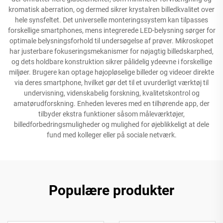
kromatisk aberration, og dermed sikrer krystalren billedkvalitet over
hele synsfeltet. Det universelle monteringssystem kan tilpasses
forskellige smartphones, mens integrerede LED-belysning sørger for
optimale belysningsforhold til undersøgelse af prøver. Mikroskopet
har justerbare fokuseringsmekanismer for nøjagtig billedskarphed,
og dets holdbare konstruktion sikrer pålidelig ydeevne i forskellige
miljøer. Brugere kan optage højopløselige billeder og videoer direkte
via deres smartphone, hvilket gør det til et uvurderligt værktøj til
undervisning, videnskabelig forskning, kvalitetskontrol og
amatørudforskning. Enheden leveres med en tilhørende app, der
tilbyder ekstra funktioner såsom måleværktøjer,
billedforbedringsmuligheder og mulighed for øjeblikkeligt at dele
fund med kolleger eller på sociale netværk.
Populære produkter