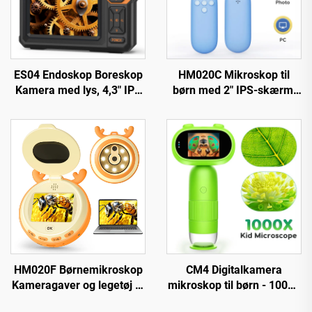
ES04 Endoskop Boreskop
HM020C Mikroskop til
Kamera med lys, 4,3" IPS
børn med 2" IPS-skærm,
1920P HD-
mini lomme
inspektionskamera, 7,9
håndmikroskop med 8
mm IP67 vandtæt
LED'er
HM020F Børnemikroskop
CM4 Digitalkamera
Kameragaver og legetøj til
mikroskop til børn - 1000X
drenge og piger 4-12 år,
forstørrelse, bærbar