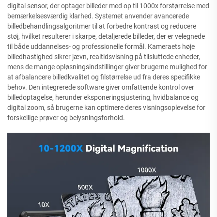
digital sensor, der optager billeder med op til 1000x forstørrelse med
bemærkelsesværdig klarhed. Systemet anvender avancerede
billedbehandlingsalgoritmer til at forbedre kontrast og reducere
støj, hvilket resulterer i skarpe, detaljerede billeder, der er velegnede
til både uddannelses- og professionelle formål. Kameraets høje
billedhastighed sikrer jævn, realtidsvisning på tilsluttede enheder,
mens de mange opløsningsindstillinger giver brugerne mulighed for
at afbalancere billedkvalitet og filstørrelse ud fra deres specifikke
behov. Den integrerede software giver omfattende kontrol over
billedoptagelse, herunder eksponeringsjustering, hvidbalance og
digital zoom, så brugerne kan optimere deres visningsoplevelse for
forskellige prøver og belysningsforhold.