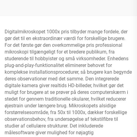
mikroskop til børn med 2"
håndmikroskop med 2"
IPS HD-skærm
IPS-skærm
Digitalmikroskopet 1000x pris tilbyder mange fordele, der
gør det til en ekstraordinær værdi for forskellige brugere.
For det første gør den overkommelige pris professional
mikroskopi tilgængeligt for et bredere publikum, fra
studerende til hobbyister og små virksomheder. Enhedens
plug-and-play-funktionalitet eliminerer behovet for
komplekse installationsprocedurer, så brugere kan begynde
deres observationer med det samme. Den integrerede
digitale kamera giver realtids HD-billeder, hvilket gør det
muligt for brugere at se prøver på deres computerskærm i
stedet for gennem traditionelle okularer, hvilket reducerer
øjestrain under længere brug. Mikroskopets alsidige
forstørrelsesområde, fra 50x til 1000x, dækker forskellige
observationsbehov, fra undersøgelse af tekstilfibre til
studier af cellulære strukturer. Det inkluderede
målesoftware giver mulighed for nøjagtig